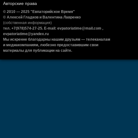
Авторские права
© 2010 — 2025 "Евпаторийское Время"
© Алексей Гладков и Валентина Лавренко
(собственная информация)
тел. +7(978)574-27-25. E-mail: evpatoriatime@mail.com ,
evpatoriatime@yandex.ru
Мы искренне благодарны нашим друзьям — телеканалам
и медиакомпаниям, любезно предоставившим свои
материалы для публикации на сайте.