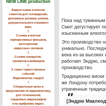
NEW LINE production
Видеосъемка и монтаж
сюжетов для телевидения,
рекламных роликов, клипов,
Пока над туманным
документального и игрового
Смит дегустирует п
кино.

изысканным алкого
Съемка и монтаж
корпоративных фильмов,
Это производство н
изготовление
уникально. Последн
«вирусных» роликов.

века из-за высоких 
Съемка концертов,
работает Эндрю, см
тренингов и вебинаров

производство.
А также торжественных
событий
Традиционно виски
Видеомонтаж свадеб
же Лондону потребо

Специальные цены и
утраченные традиц
предложения по видеомонтажу,
для телеканалов,
свадебных видеографов
[Эндрю Маклеод 
и на оцифровку видео.