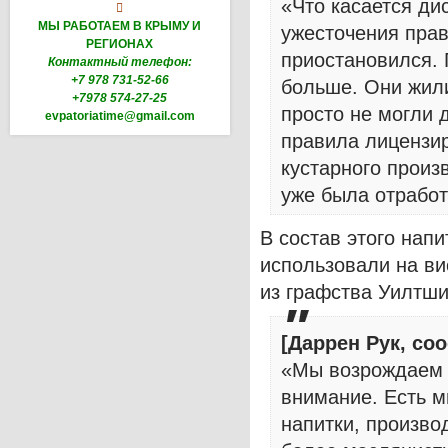
«Что касается ди

МЫ РАБОТАЕМ В КРЫМУ И
ужесточения прав
РЕГИОНАХ
приостановился.
Контактный телефон:
+7 978 731-52-66
больше. Они жили
+7978 574-27-25
просто не могли 
evpatoriatime@gmail.com
правила лицензир
кустарного произ
уже была отработ
В состав этого напи
использовали на ви
из графства Уилтши
[Даррен Рук, со
«Мы возрождаем п
внимание. Есть м
напитки, произв