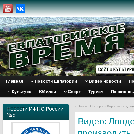
Главная
Новости Евпатории
Видео новости
Но
Культура
Юбилеи
Спорт
Туризм
Пенсионн
«
Видео: В Северной Корее казнен дя
Новости ИФНС России
№6
Видео: Лонд
производить 