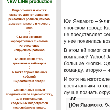
NEW LINE production
Видеосъемка и монтаж
сюжетов для телевидения,
рекламных роликов, клипов,
Юи Ямамото – 9-лет
документального и игрового
японском городе Кав
кино.

не представляет се
Съемка и монтаж
у неё появилась во
корпоративных фильмов,
изготовление
В этом ей помог сп
«вирусных» роликов.

компанией Yahoo! J
Съемка концертов,
большие кнопки. Од
тренингов и вебинаров

команду, вторую – 
А также торжественных
событий
И хотя на изготовл
Видеомонтаж свадеб
воспитанники готов

Специальные цены и
лучше познать окр
предложения по видеомонтажу,
для телеканалов,
свадебных видеографов
[Юи Ямамото, 9-
и на оцифровку видео.