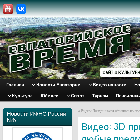
Главная
Новости Евпатории
Видео новости
Но
Культура
Юбилеи
Спорт
Туризм
Пенсионн
«
Видео: Лондон начал официально пр
Новости ИФНС России
№6
Видео: 3D-пр
любые пред