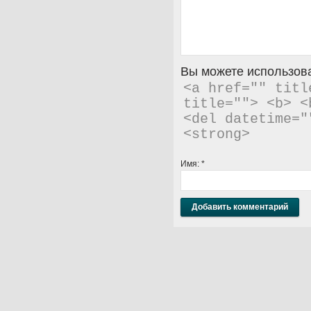
Вы можете использова
<a href="" titl
title=""> <b> <
<del datetime="
<strong> 
Имя:
*