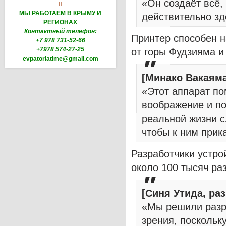
«Он создаёт всё, 

МЫ РАБОТАЕМ В КРЫМУ И
действительно зд
РЕГИОНАХ
Контактный телефон:
Принтер способен н
+7 978 731-52-66
+7978 574-27-25
от горы Фудзияма и
evpatoriatime@gmail.com
[Минако Вакаяма
«Этот аппарат по
воображение и по
реальной жизни 
чтобы к ним прик
Разработчики устро
около 100 тысяч ра
[Синя Утида, ра
«Мы решили разра
зрения, поскольк