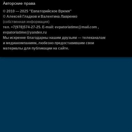
Авторские права
© 2010 — 2025 "Евпаторийское Время"
© Алексей Гладков и Валентина Лавренко
(собственная информация)
тел. +7(978)574-27-25. E-mail: evpatoriatime@mail.com ,
evpatoriatime@yandex.ru
Мы искренне благодарны нашим друзьям — телеканалам
и медиакомпаниям, любезно предоставившим свои
материалы для публикации на сайте.