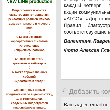
NEW LINE production
каждый четверг – 
Видеосъемка и монтаж
акции коммунальны
сюжетов для телевидения,
«АТСО», «Дорожник
рекламных роликов, клипов,
документального и игрового
Правил благоуст
кино.
соответстсвующие м

Съемка и монтаж
Валентина Лавре
корпоративных фильмов,
изготовление
Фото Алексея Гла
«вирусных» роликов.

Съемка концертов,
тренингов и вебинаров

А также торжественных
событий
Видеомонтаж свадеб

Добавить к
Специальные цены и
предложения по видеомонтажу,
для телеканалов,
свадебных видеографов
Ваш адрес email не
и на оцифровку видео.