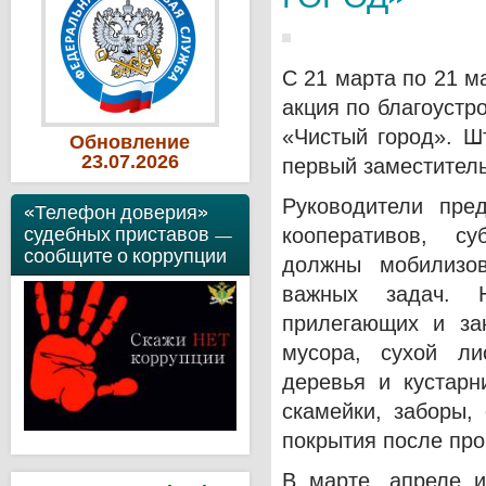
С 21 марта по 21 м
акция по благоустр
«Чистый город». Ш
Обновление
23
.07
.2026
первый заместитель
Руководители пред
«Телефон доверия»
судебных приставов —
кооперативов, су
сообщите о коррупции
должны мобилизо
важных задач. Н
прилегающих и за
мусора, сухой ли
деревья и кустарн
скамейки, заборы,
покрытия после пр
В марте, апреле и