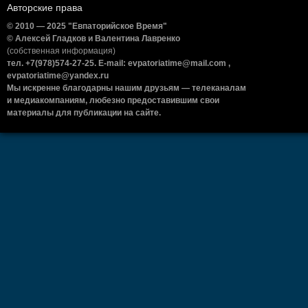
Авторские права
© 2010 — 2025 "Евпаторийское Время"
© Алексей Гладков и Валентина Лавренко
(собственная информация)
тел. +7(978)574-27-25. E-mail: evpatoriatime@mail.com ,
evpatoriatime@yandex.ru
Мы искренне благодарны нашим друзьям — телеканалам
и медиакомпаниям, любезно предоставившим свои
материалы для публикации на сайте.