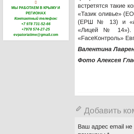

встретятся такие к
МЫ РАБОТАЕМ В КРЫМУ И
«Тазик оливье» (Е
РЕГИОНАХ
Контактный телефон:
(ЕРШ № 13) и «аБ
+7 978 731-52-66
«Лицей № 14»). 
+7978 574-27-25
evpatoriatime@gmail.com
«FaceКонтроль» Евп
Валентина Лавре
Фото Алексея Гла
Добавить к
Ваш адрес email не