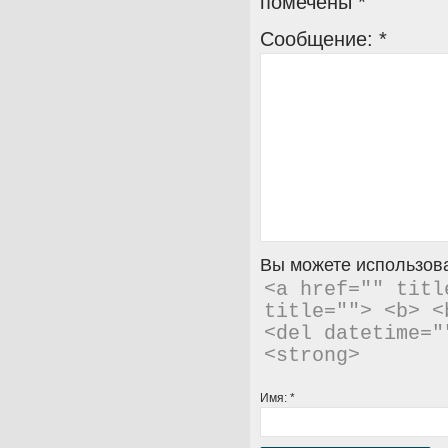
помечены
*
Сообщение:
*
Вы можете использова
<a href="" titl
title=""> <b> <
<del datetime="
<strong> 
Имя:
*