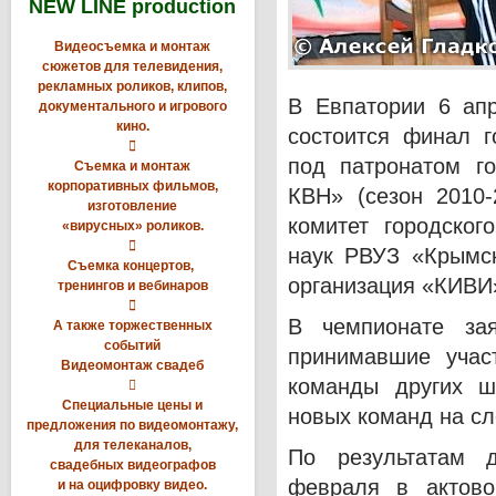
NEW LINE production
Видеосъемка и монтаж
сюжетов для телевидения,
рекламных роликов, клипов,
В Евпатории 6 апр
документального и игрового
кино.
состоится финал г

под патронатом г
Съемка и монтаж
корпоративных фильмов,
КВН» (сезон 2010-
изготовление
комитет городског
«вирусных» роликов.

наук РВУЗ «Крымск
Съемка концертов,
организация «КИВИ
тренингов и вебинаров

В чемпионате за
А также торжественных
событий
принимавшие учас
Видеомонтаж свадеб
команды других ш

Специальные цены и
новых команд на с
предложения по видеомонтажу,
для телеканалов,
По результатам 
свадебных видеографов
февраля в актово
и на оцифровку видео.