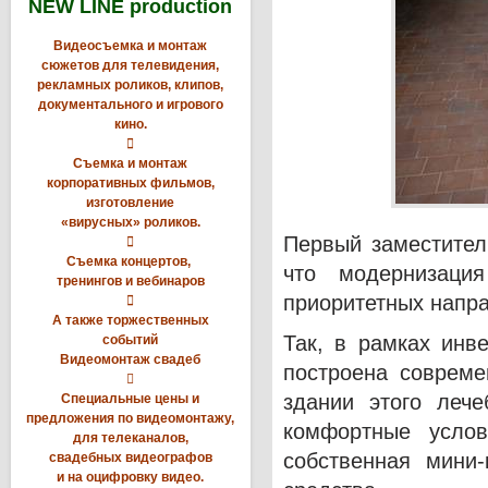
NEW LINE production
Видеосъемка и монтаж
сюжетов для телевидения,
рекламных роликов, клипов,
документального и игрового
кино.

Съемка и монтаж
корпоративных фильмов,
изготовление
«вирусных» роликов.
Первый заместител

Съемка концертов,
что модернизация
тренингов и вебинаров
приоритетных напра

А также торжественных
Так, в рамках инв
событий
Видеомонтаж свадеб
построена совреме

здании этого лече
Специальные цены и
предложения по видеомонтажу,
комфортные усло
для телеканалов,
собственная мини-
свадебных видеографов
и на оцифровку видео.