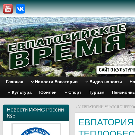
Главная
Новости Евпатории
Видео новости
Но
Культура
Юбилеи
Спорт
Туризм
Пенсионн
«
У ЕВПАТОРИИ УЧАТСЯ ЭНЕРГ
Новости ИФНС России
№6
ЕВПАТОРИЯ
ТЕПЛООБЕ