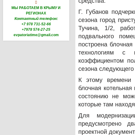
средства.

МЫ РАБОТАЕМ В КРЫМУ И
Г. Губанов подчерк
РЕГИОНАХ
Контактный телефон:
сезона город прист
+7 978 731-52-66
Тучина, 1/2, раб
+7978 574-27-25
evpatoriatime@gmail.com
подвального поме
построена блочная
технологиям с 
коэффициентом пол
сезона следующего 
К этому времени 
блочная котельная 
состоянию не мож
которые там находя
Для модернизац
предусмотрено д
проектной документ