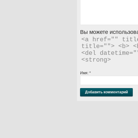
Вы можете использова
<a href="" titl
title=""> <b> <
<del datetime="
<strong> 
Имя:
*