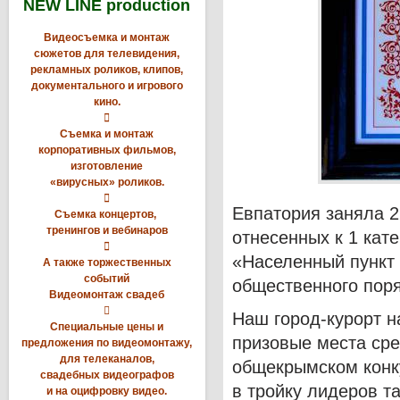
NEW LINE production
Видеосъемка и монтаж
сюжетов для телевидения,
рекламных роликов, клипов,
документального и игрового
кино.

Съемка и монтаж
корпоративных фильмов,
изготовление
«вирусных» роликов.

Евпатория заняла 2
Съемка концертов,
тренингов и вебинаров
отнесенных к 1 кат

«Населенный пункт 
А также торжественных
событий
общественного поря
Видеомонтаж свадеб

Наш город-курорт н
Специальные цены и
призовые места сре
предложения по видеомонтажу,
для телеканалов,
общекрымском конк
свадебных видеографов
в тройку лидеров та
и на оцифровку видео.