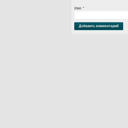
Имя:
*