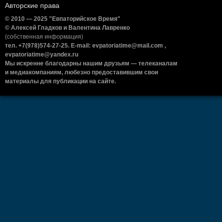
Авторские права
© 2010 — 2025 "Евпаторийское Время"
© Алексей Гладков и Валентина Лавренко
(собственная информация)
тел. +7(978)574-27-25. E-mail: evpatoriatime@mail.com ,
evpatoriatime@yandex.ru
Мы искренне благодарны нашим друзьям — телеканалам
и медиакомпаниям, любезно предоставившим свои
материалы для публикации на сайте.