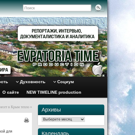
ость
Духовность
Социум
О сайте
NEW TIMELINE production
несет в Крым тепло
»
Архивы
Архивы
зой для
Календарь