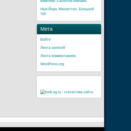
комплекс «Золотой ключик»
Нью-Йорк, Манхеттен. Большой
тур
Мета
Войти
Лента записей
Лента комментариев
WordPress.org