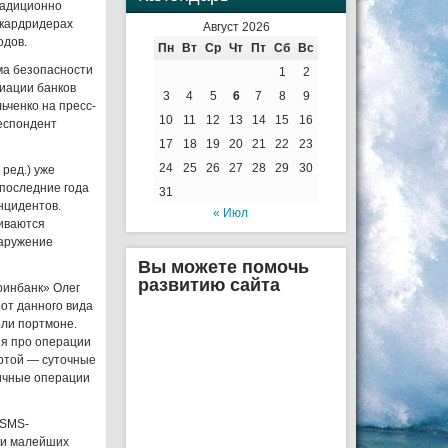
радиционно
 кардридерах
Август 2026
одов.
Пн
Вт
Ср
Чт
Пт
Сб
Вс
ма безопасности
1
2
иации банков
3
4
5
6
7
8
9
ьченко на пресс-
10
11
12
13
14
15
16
респондент
17
18
19
20
21
22
23
24
25
26
27
28
29
30
ред.) уже
 последние года
31
нцидентов.
« Июл
иваются
наружение
Вы можете помочь
развитию сайта
ринбанк» Олег
 от данного вида
или портмоне.
ия про операции
артой — суточные
ничные операции
 SMS-
ии малейших