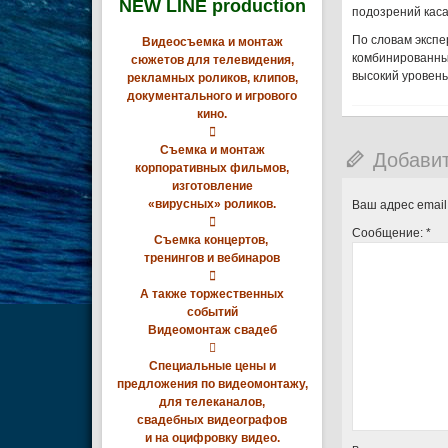
NEW LINE production
подозрений кас
По словам экспе
Видеосъемка и монтаж
комбинированные
сюжетов для телевидения,
высокий уровень
рекламных роликов, клипов,
документального и игрового
кино.

Съемка и монтаж
Добави
корпоративных фильмов,
изготовление
«вирусных» роликов.
Ваш адрес email

Сообщение:
*
Съемка концертов,
тренингов и вебинаров

А также торжественных
событий
Видеомонтаж свадеб

Специальные цены и
предложения по видеомонтажу,
для телеканалов,
свадебных видеографов
и на оцифровку видео.