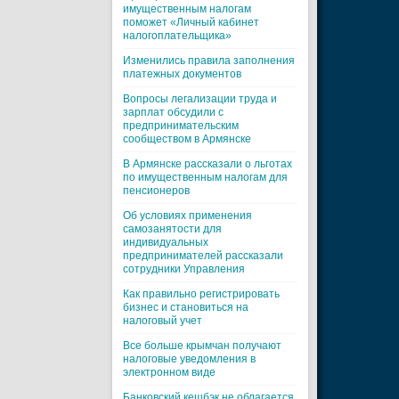
имущественным налогам
поможет «Личный кабинет
налогоплательщика»
Изменились правила заполнения
платежных документов
Вопросы легализации труда и
зарплат обсудили с
предпринимательским
сообществом в Армянске
В Армянске рассказали о льготах
по имущественным налогам для
пенсионеров
Об условиях применения
самозанятости для
индивидуальных
предпринимателей рассказали
сотрудники Управления
Как правильно регистрировать
бизнес и становиться на
налоговый учет
Все больше крымчан получают
налоговые уведомления в
электронном виде
Банковский кешбэк не облагается