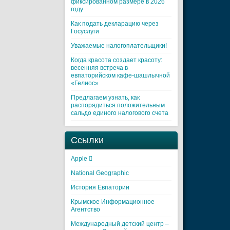
фиксированном размере в 2026
году
Как подать декларацию через
Госуслуги
Уважаемые налогоплательщики!
Когда красота создает красоту:
весенняя встреча в
евпаторийском кафе-шашлычной
«Гелиос»
Предлагаем узнать, как
распорядиться положительным
сальдо единого налогового счета
Ссылки
Apple 
National Geographic
История Евпатории
Крымское Информационное
Агентство
Международный детский центр –