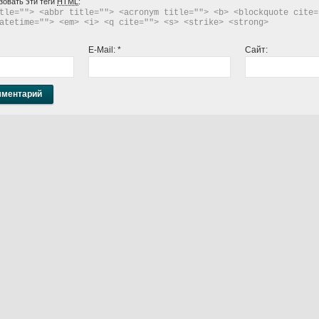
зовать эти теги
HTML
:
tle=""> <abbr title=""> <acronym title=""> <b> <blockquote cite="
atetime=""> <em> <i> <q cite=""> <s> <strike> <strong> 
E-Mail:
*
Сайт: