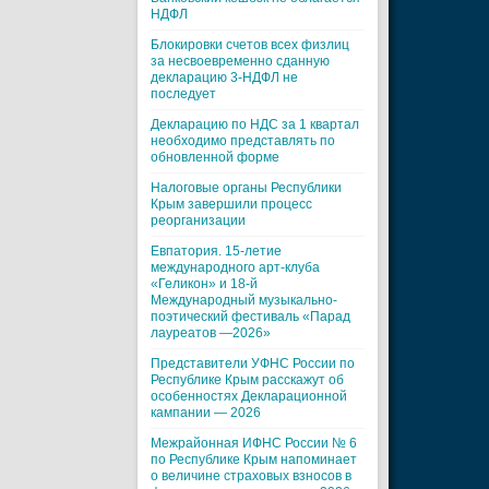
НДФЛ
Блокировки счетов всех физлиц
за несвоевременно сданную
декларацию 3-НДФЛ не
последует
Декларацию по НДС за 1 квартал
необходимо представлять по
обновленной форме
Налоговые органы Республики
Крым завершили процесс
реорганизации
Евпатория. 15-летие
международного арт-клуба
«Геликон» и 18-й
Международный музыкально-
поэтический фестиваль «Парад
лауреатов —2026»
Представители УФНС России по
Республике Крым расскажут об
особенностях Декларационной
кампании — 2026
Межрайонная ИФНС России № 6
по Республике Крым напоминает
о величине страховых взносов в