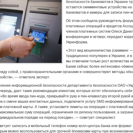
безопасности банкоматов в Украине т
остаются скимминговые устройства на
банкоматов и камеры для записи пин-к
Об этом сообщила руководитель фору
платежных операций и кредитов Ассоц
членов платежных систем Олеся Данил
конференции в четверг, передает кор
Укринформа.
«Этот вид мошенничества (скимминг — 
традиционно популярен в Украине, и в
мы отмечаем только рост количества и
Банки сейчас более интенсивно обмен
жду собой, с правоохранительными органами и совершенствуют методы об
ройств», — отметила эксперт.
вления информационной безопасности департамента безопасности ОАО «Ук
очередь, дает такие рекомендации клиентам, которые хотят обезопасить себя
«Во время ввода пин-кода, прикрывайте руку и пин-клавиатуру второй рукой 
нк о смене ваших контактных данных, подключите услугу SMS-информирован
м платежной карты. А также, установите лимиты на операции с платежной к
максимальную суму операций, ограничения по региону пользования, а загра
дивидуальном порядке на период поездки», — советует специалист.
ветует записать в мобильный телефон номер колл-центра банка или формат
рым можно воспользоваться для срочной блокировки карты при возникновен