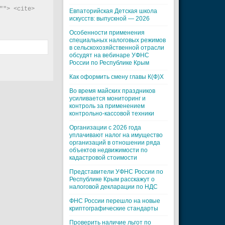
"> <cite> 
Евпаторийская Детская школа
искусств: выпускной — 2026
Особенности применения
специальных налоговых режимов
в сельскохозяйственной отрасли
обсудят на вебинаре УФНС
России по Республике Крым
Как оформить смену главы К(Ф)Х
Во время майских праздников
усиливается мониторинг и
контроль за применением
контрольно-кассовой техники
Организации с 2026 года
уплачивают налог на имущество
организаций в отношении ряда
объектов недвижимости по
кадастровой стоимости
Представители УФНС России по
Республике Крым расскажут о
налоговой декларации по НДС
ФНС России перешло на новые
криптографические стандарты
Проверить наличие льгот по