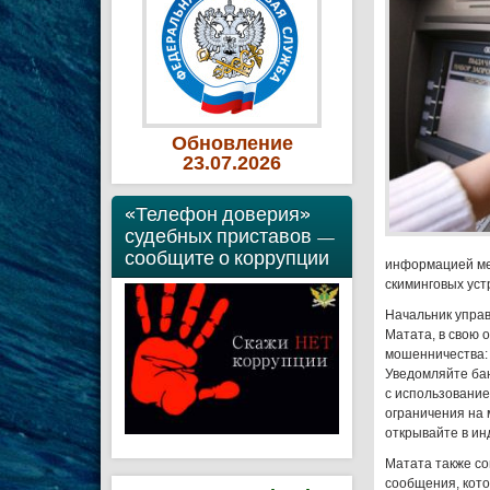
Обновление
23
.07
.2026
«Телефон доверия»
судебных приставов —
сообщите о коррупции
информацией ме
скиминговых уст
Начальник упра
Матата, в свою 
мошенничества: 
Уведомляйте ба
с использование
ограничения на 
открывайте в ин
Матата также со
сообщения, кото