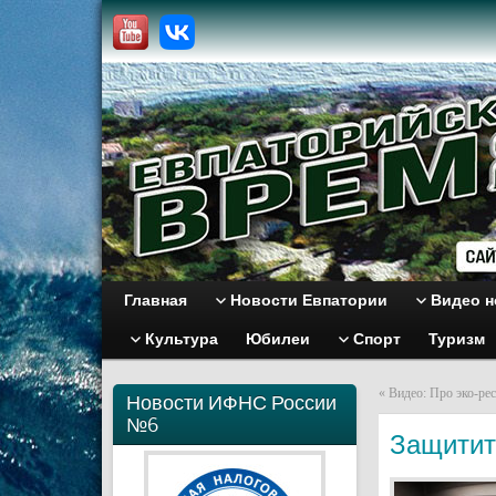
Главная
Новости Евпатории
Видео н
Культура
Юбилеи
Спорт
Туризм
«
Видео: Про эко-рес
Новости ИФНС России
№6
Защитите