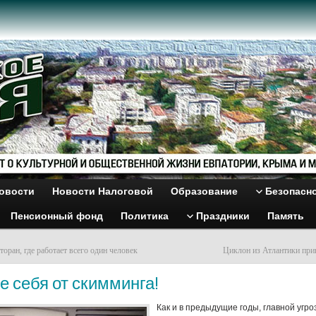
овости
Новости Налоговой
Образование
Безопасн
Пенсионный фонд
Политика
Праздники
Память
торан, где работает всего один человек
Циклон из Атлантики при
 себя от скимминга!
Как и в предыдущие годы, главной угро