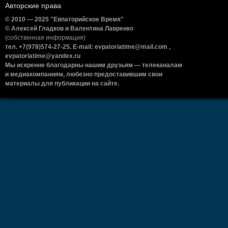
Авторские права
© 2010 — 2025 "Евпаторийское Время"
© Алексей Гладков и Валентина Лавренко
(собственная информация)
тел. +7(978)574-27-25. E-mail: evpatoriatime@mail.com ,
evpatoriatime@yandex.ru
Мы искренне благодарны нашим друзьям — телеканалам
и медиакомпаниям, любезно предоставившим свои
материалы для публикации на сайте.