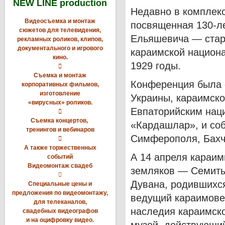
NEW LINE production
Недавно в комплек
Видеосъемка и монтаж
посвященная 130-л
сюжетов для телевидения,
Ельяшевича — старш
рекламных роликов, клипов,
документального и игрового
караимской национа
кино.
1929 годы.

Съемка и монтаж
Конференция была 
корпоративных фильмов,
изготовление
Украины, караимско
«вирусных» роликов.
Евпаторийским нац

Съемка концертов,
«Кардашлар», и соб
тренингов и вебинаров
Симферополя, Бахч

А также торжественных
А 14 апреля караим
событий
Видеомонтаж свадеб
земляков — Семиты

Дувана, родившихся
Специальные цены и
предложения по видеомонтажу,
ведущий караимовед
для телеканалов,
наследия караимско
свадебных видеографов
и на оцифровку видео.