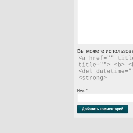
Вы можете использова
<a href="" titl
title=""> <b> <
<del datetime="
<strong> 
Имя:
*