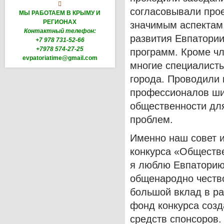

согласовывали про
МЫ РАБОТАЕМ В КРЫМУ И
РЕГИОНАХ
значимым аспектам.
Контактный телефон:
развития Евпатории
+7 978 731-52-66
+7978 574-27-25
программ. Кроме чл
evpatoriatime@gmail.com
многие специалисты
города. Проводили 
профессионалов ши
общественности для
проблем.
Именно наш совет и
конкурса «Обществ
я люблю Евпаторию»
общенародно честв
большой вклад в ра
фонд конкурса созда
средств спонсоров