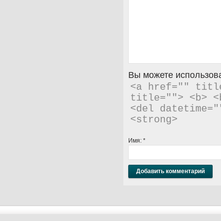
Вы можете использова
<a href="" titl
title=""> <b> <
<del datetime="
<strong> 
Имя:
*