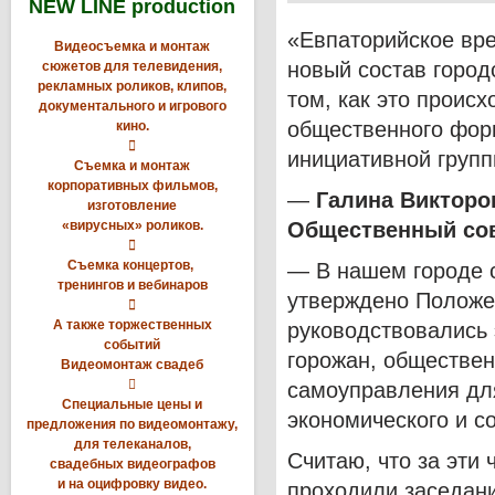
NEW LINE production
«Евпаторийское вре
Видеосъемка и монтаж
новый состав город
сюжетов для телевидения,
рекламных роликов, клипов,
том, как это проис
документального и игрового
общественного фор
кино.

инициативной групп
Съемка и монтаж
корпоративных фильмов,
—
Галина Викторо
изготовление
«вирусных» роликов.
Общественный сов

Съемка концертов,
— В нашем городе с
тренингов и вебинаров
утверждено Положен

А также торжественных
руководствовались 
событий
горожан, обществен
Видеомонтаж свадеб

самоуправления дл
Специальные цены и
экономического и с
предложения по видеомонтажу,
для телеканалов,
Считаю, что за эти
свадебных видеографов
и на оцифровку видео.
проходили заседани