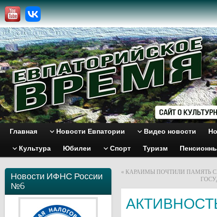
Главная
Новости Евпатории
Видео новости
Но
Культура
Юбилеи
Спорт
Туризм
Пенсионн
«
КАРАИМЫ ПОЧТИЛИ ПАМЯТЬ С
Новости ИФНС России
ГОСУ
№6
АКТИВНОСТЬ