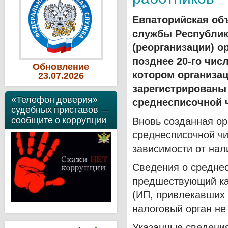
Евпаторийская об
службы Республик
(реорганизации) о
позднее 20-го чис
Обновление
котором организац
23
.07
.2026
зарегистрированы
«Телефон доверия»
среднесписочной ч
судебных приставов —
сообщите о коррупции
Вновь созданная ор
среднесписочной чи
зависимости от нал
Сведения о среднес
предшествующий ка
(ИП, привлекавших 
налоговый орган н
Указанные сведени