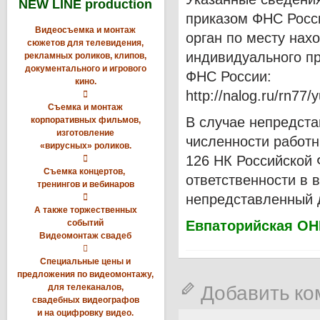
NEW LINE production
приказом ФНС Росс
Видеосъемка и монтаж
орган по месту нах
сюжетов для телевидения,
индивидуального п
рекламных роликов, клипов,
документального и игрового
ФНС России:
кино.
http://nalog.ru/rn77/

Съемка и монтаж
В случае непредста
корпоративных фильмов,
изготовление
численности работни
«вирусных» роликов.
126 НК Российской

Съемка концертов,
ответственности в 
тренингов и вебинаров
непредставленный 

А также торжественных
событий
Евпаторийская ОН
Видеомонтаж свадеб

Специальные цены и
предложения по видеомонтажу,
Добавить к
для телеканалов,
свадебных видеографов
и на оцифровку видео.