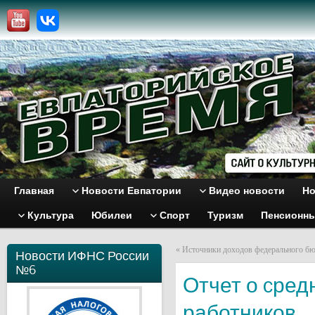
Главная
Новости Евпатории
Видео новости
Но
Культура
Юбилеи
Спорт
Туризм
Пенсионн
«
Источники доходов федерального б
Новости ИФНС России
№6
Отчет о cред
работников