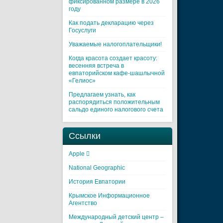
фиксированном размере в 2026
году
Как подать декларацию через
Госуслуги
Уважаемые налогоплательщики!
Когда красота создает красоту:
весенняя встреча в
евпаторийском кафе-шашлычной
«Гелиос»
Предлагаем узнать, как
распорядиться положительным
сальдо единого налогового счета
Ссылки
Apple 
National Geographic
История Евпатории
Крымское Информационное
Агентство
Международный детский центр –