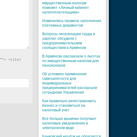
имущественным налогам
поможет «Личный кабинет
налогоплательщика»
Изменились правила заполнения
платежных документов
Вопросы легализации труда и
зарплат обсудили с
предпринимательским
сообществом в Армянске
В Армянске рассказали о льготах
"> <cite> 
по имущественным налогам для
пенсионеров
Об условиях применения
самозанятости для
индивидуальных
предпринимателей рассказали
сотрудники Управления
Как правильно регистрировать
бизнес и становиться на
налоговый учет
Все больше крымчан получают
налоговые уведомления в
электронном виде
Банковский кешбэк не облагается