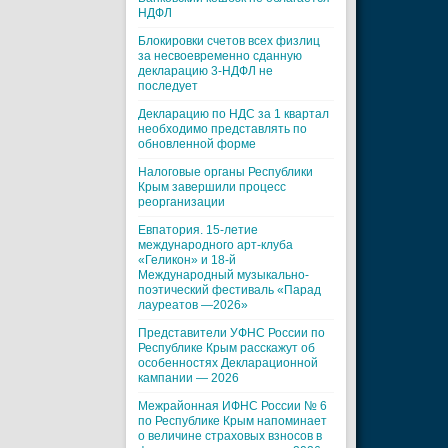
НДФЛ
Блокировки счетов всех физлиц
за несвоевременно сданную
декларацию 3-НДФЛ не
последует
Декларацию по НДС за 1 квартал
необходимо представлять по
обновленной форме
Налоговые органы Республики
Крым завершили процесс
реорганизации
Евпатория. 15-летие
международного арт-клуба
«Геликон» и 18-й
Международный музыкально-
поэтический фестиваль «Парад
лауреатов —2026»
Представители УФНС России по
Республике Крым расскажут об
особенностях Декларационной
кампании — 2026
Межрайонная ИФНС России № 6
по Республике Крым напоминает
о величине страховых взносов в