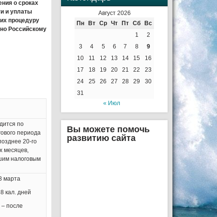
ния о сроках
и и уплаты
Август 2026
их процедуру
Пн
Вт
Ср
Чт
Пт
Сб
Вс
сно Российскому
1
2
3
4
5
6
7
8
9
10
11
12
13
14
15
16
17
18
19
20
21
22
23
24
25
26
27
28
29
30
31
« Июл
дится по
Вы можете помочь
гового периода
развитию сайта
озднее 20-го
х месяцев,
шим налоговым
8 марта
8 кал. дней
 – после