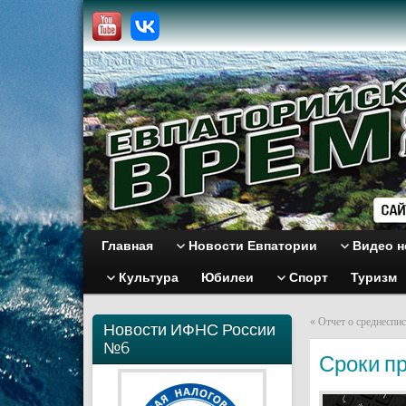
Главная
Новости Евпатории
Видео н
Культура
Юбилеи
Спорт
Туризм
«
Отчет о cреднеспи
Новости ИФНС России
№6
Сроки п