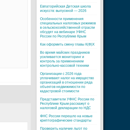
Евпаторийская Детская школа
искусств: выпускной — 2026
Особенности применения
специальных налоговых режимов
в сельскохозяйственной отрасли
обсудят на вебинаре УФНС
России по Республике Крым
Как оформить смену главы К(Ф)Х
Во время майских праздников
усиливается мониторинг и
контроль за применением
контрольно-кассовой техники
Организации с 2026 года
уплачивают налог на имущество
организаций в отношении ряда
объектов недвижимости по
кадастровой стоимости
Представители УФНС России по
Республике Крым расскажут о
налоговой декларации по НДС
ФНС России перешло на новые
криптографические стандарты
Проверить наличие льгот по