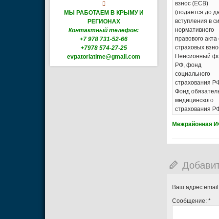
взнос (ЕСВ)

(подается до д
МЫ РАБОТАЕМ В КРЫМУ И
вступления в с
РЕГИОНАХ
нормативного
Контактный телефон:
правового акта 
+7 978 731-52-66
страховых взно
+7978 574-27-25
Пенсионный ф
evpatoriatime@gmail.com
РФ, фонд
социального
страхования РФ
Фонд обязател
медицинского
страхования Р
Межрайонная И
Добави
Ваш адрес email
Сообщение:
*