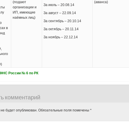
(подают
(аванса)
За июль – 20.08.14
аты
организации и
илу
ИП, имеющие
За август – 22.09.14
наёмных лиц)
За сентябрь – 20.10.14
о
сах в
За октябрь – 20.11.14
онд
За ноябрь – 22.12.14
,
ьного
Ф)
ФНС России № 6 по РК
ть комментарий
 не будет опубликован.
Обязательные поля помечены
*