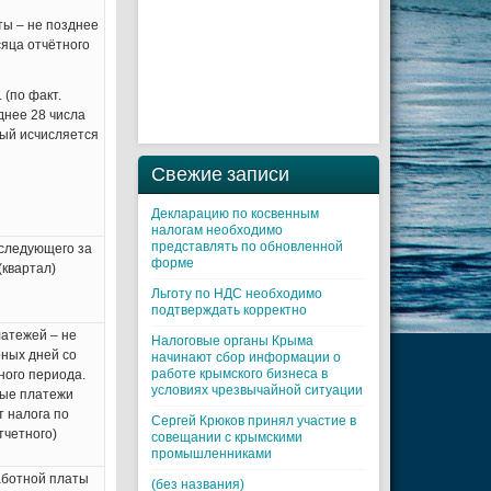
ты – не позднее
сяца отчётного
 (по факт.
зднее 28 числа
рый исчисляется
Свежие записи
Декларацию по косвенным
налогам необходимо
представлять по обновленной
 следующего за
форме
(квартал)
Льготу по НДС необходимо
подтверждать корректно
атежей – не
Налоговые органы Крыма
ных дней со
начинают сбор информации о
работе крымского бизнеса в
ного периода.
условиях чрезвычайной ситуации
ые платежи
т налога по
Cергей Крюков принял участие в
тчетного)
совещании с крымскими
промышленниками
аботной платы
(без названия)