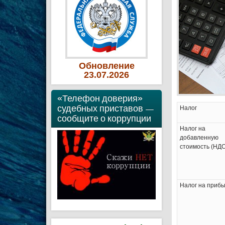
Обновление
23
.07
.2026
«Телефон доверия»
судебных приставов —
Налог
сообщите о коррупции
Налог на
добавленную
стоимость (НДС
Налог на приб