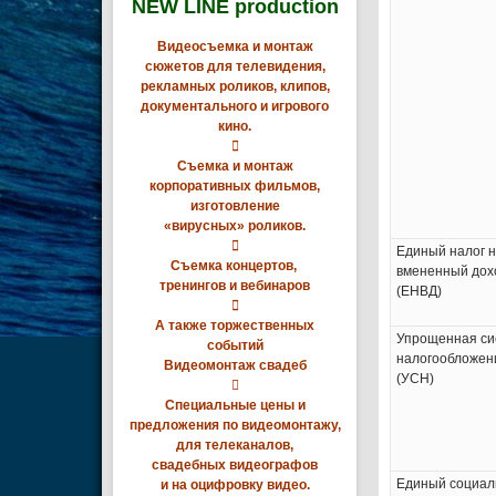
NEW LINE production
Видеосъемка и монтаж
сюжетов для телевидения,
рекламных роликов, клипов,
документального и игрового
кино.

Съемка и монтаж
корпоративных фильмов,
изготовление
«вирусных» роликов.

Единый налог 
Съемка концертов,
вмененный дох
тренингов и вебинаров
(ЕНВД)

А также торжественных
Упрощенная си
событий
налогообложен
Видеомонтаж свадеб
(УСН)

Специальные цены и
предложения по видеомонтажу,
для телеканалов,
свадебных видеографов
Единый социа
и на оцифровку видео.