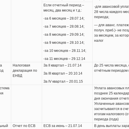
Если отчетный период –
-для авансовой упла
месяц, два месяц и т.д.:
28 числа каждого ме
периода;
-за 6 месяцев – 28.07.14;
— для аванс. платеж.
-за 7 месяцев – 28.08.14;
получ. приб.)- не по
-за 8 месяцев – 29.09.14;
за месяцем, за кото
налог
-за 9 месяцев – 28.10.14;
-за 10 месяцев – 28.11.14;
-за 11 месяцев – 29.12.14
на
Налоговая
За ІІ квартал – 21.07.14
До 25 числа месяца,
од
декларация по
отчётным периодом 
За ІІІ квартал – 20.10.14
ЕНВД
За IV квартал – 20.01.15
стема
Уплата авансовых пл
ия
позднее 25 календар
дня окончания отчет
Уплаченные авансов
засчитываются в сче
итогам налогового (о
периода (года)
льный
Отчет по ЕСВ
ЕСВ за июнь – 21.07.14
В день выплаты зар