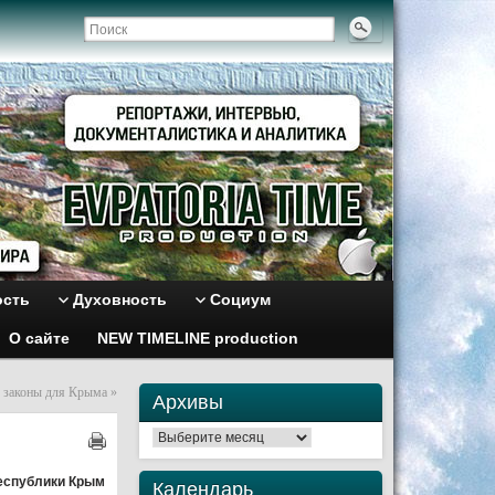
ость
Духовность
Социум
О сайте
NEW TIMELINE production
 законы для Крыма
»
Архивы
Архивы
еспублики Крым
Календарь