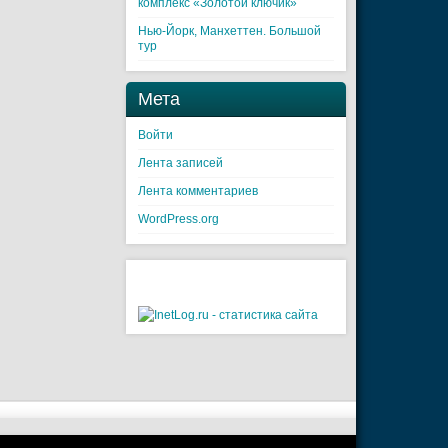
комплекс «Золотой ключик»
Нью-Йорк, Манхеттен. Большой
тур
Мета
Войти
Лента записей
Лента комментариев
WordPress.org