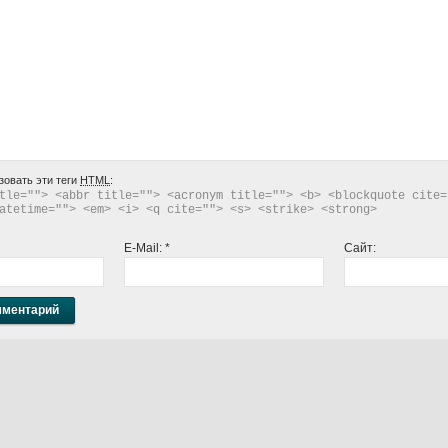
зовать эти теги
HTML
:
tle=""> <abbr title=""> <acronym title=""> <b> <blockquote cite="
atetime=""> <em> <i> <q cite=""> <s> <strike> <strong> 
E-Mail:
*
Сайт: