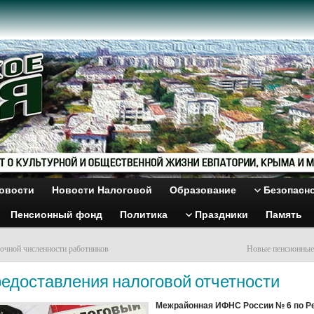
овости
Новости Налоговой
Образование
Безопасн
Пенсионный фонд
Политика
Праздники
Память
сочной численности работников
Новые пенсионные
редоставления налоговой отчетности
Межрайонная ИФНС России № 6 по Р