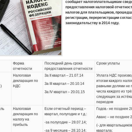
сообщает налогоплательщикам сведе
предоставления налоговой отчетност
налогов для плательщиков, прошедш
регистрации, перерегистрации согла
законодательству в 2014 году.
Форма
Последний день срока
Сроки уплаты
отчетности
предоставления отчетности
Налоговая
За ІІ квартал – 21.07.14
Уплата НДС произво
декларация по
итогам каждого нало
За ІІІ квартал – 20.10.14
)
НДС
равными долями не п
числа каждого из трё
За IV квартал – 20.01.15
следующих за истёк
периодом
ыль
Налоговая
Если отчетный период –
Годов.- не позднее 2
декларация по
квартал, полугодие и т.д.:
Аванс – не позднее 2
налогу на
-за полугодие – 28.07.14;
прибыль
(- для квартальщиков
-за 9 месяцев – 28.10.14;
квартала;