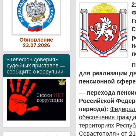
2
Ф
Г
С
р
Обновление
23
.07
.2026
н
п
«Телефон доверия»
П
судебных приставов —
сообщите о коррупции
для реализации д
пенсионной сфере 
—
перехода пенси
Российской Федер
периода):
Федераль
обеспечения гражд
территориях Респуб
Севастополя» от 21