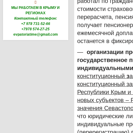
работал по граждан

МЫ РАБОТАЕМ В КРЫМУ И
стоимости страховог
РЕГИОНАХ
перерасчета, пенси
Контактный телефон:
+7 978 731-52-66
получает пенсионер
+7978 574-27-25
ежемесячной доплат
evpatoriatime@gmail.com
останется в фиксир
—
организации пр
государственное 
индивидуальными
конституционный
з
а
конституционный з
Республики Крым и 
новых субъектов – 
значения Севастопо
что юридические ли
индивидуальные пр
(перерегистрацию) 