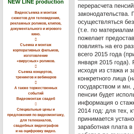
NEW LINE production
перерасчета пенсий
Видеосъемка и монтаж
законодательства. 
сюжетов для телевидения,
осуществляться без
рекламных роликов, клипов,
документального и игрового
(т.е. по материалам
кино.
пожелает предостав

Съемка и монтаж
повлиять на его раз
корпоративных фильмов,
всего 2015 года (пр
изготовление
«вирусных» роликов.
января 2015 года).

исходя из стажа и 
Съемка концертов,
тренингов и вебинаров
конкретного лица (

государством и мн. 
А также торжественных
событий
пенсии будет испол
Видеомонтаж свадеб
информация о стаже

Специальные цены и
2014 год: для тех,
предложения по видеомонтажу,
принимается устано
для телеканалов,
свадебных видеографов
заработная плата в 
и на оцифровку видео.