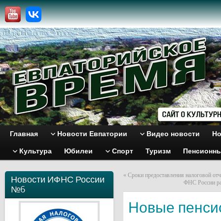
Главная
Новости Евпатории
Видео новости
Но
Культура
Юбилеи
Спорт
Туризм
Пенсионн
«
Сроки предоставления налоговой отч
Новости ИФНС России
ФНС России ра
№6
Новые пенси