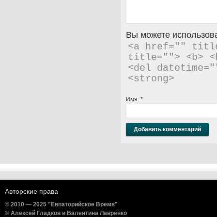
Вы можете использова
<a href="" titl
title=""> <b> <
<del datetime="
<strong> 
Имя:
*
Авторские права
© 2010 — 2025 "Евпаторийское Время"
© Алексей Гладков и Валентина Лавренко