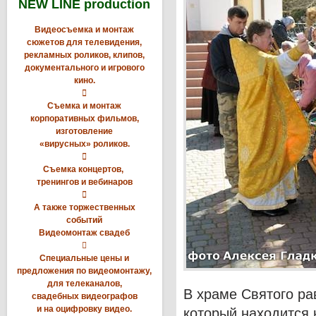
NEW LINE production
Видеосъемка и монтаж
сюжетов для телевидения,
рекламных роликов, клипов,
документального и игрового
кино.

Съемка и монтаж
корпоративных фильмов,
изготовление
«вирусных» роликов.

Съемка концертов,
тренингов и вебинаров

А также торжественных
событий
Видеомонтаж свадеб

Специальные цены и
предложения по видеомонтажу,
для телеканалов,
В храме Святого ра
свадебных видеографов
и на оцифровку видео.
который находится 