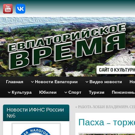
Главная
Новости Евпатории
Видео новости
Но
Культура
Юбилеи
Спорт
Туризм
Пенсионн
«
РАБОТА-ХОББИ ВЛАДИМИРА С
Новости ИФНС России
№6
Пасха – торж