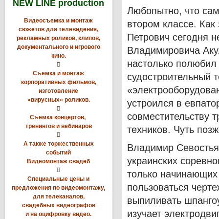
NEW LINE production
Любопытно, что сам
Видеосъемка и монтаж
втором классе. Как
сюжетов для телевидения,
Петрович сегодня не
рекламных роликов, клипов,
документального и игрового
Владимировича Аку
кино.
настолько полюбил 

Съемка и монтаж
судостроительный т
корпоративных фильмов,
«электрооборудован
изготовление
«вирусных» роликов.
устроился в евпатор

совместительству 
Съемка концертов,
тренингов и вебинаров
техников. Чуть поз

А также торжественных
Владимир Севостьян
событий
украинских соревно
Видеомонтаж свадеб

только начинающих
Специальные цены и
пользоваться черте
предложения по видеомонтажу,
для телеканалов,
выпиливать шпангоу
свадебных видеографов
изучает электродви
и на оцифровку видео.