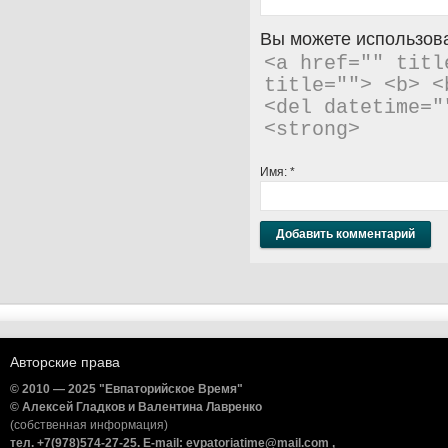
Вы можете использова
<a href="" titl
title=""> <b> <
<del datetime="
<strong> 
Имя:
*
Авторские права
© 2010 — 2025 "Евпаторийское Время"
© Алексей Гладков и Валентина Лавренко
(собственная информация)
тел. +7(978)574-27-25. E-mail: evpatoriatime@mail.com ,