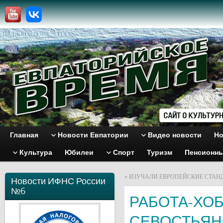
Главная
Новости Евпатории
Видео новости
Но
Культура
Юбилеи
Спорт
Туризм
Пенсионн
«
ИЗУЧАЛИ ЕВРОПЕЙСКИЕ СТАН
Новости ИФНС России
№6
РАБОТА-ХО
СЕВОСТЬЯН