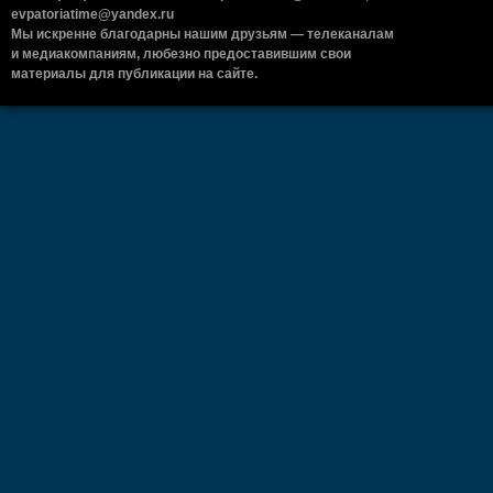
evpatoriatime@yandex.ru
Мы искренне благодарны нашим друзьям — телеканалам
и медиакомпаниям, любезно предоставившим свои
материалы для публикации на сайте.