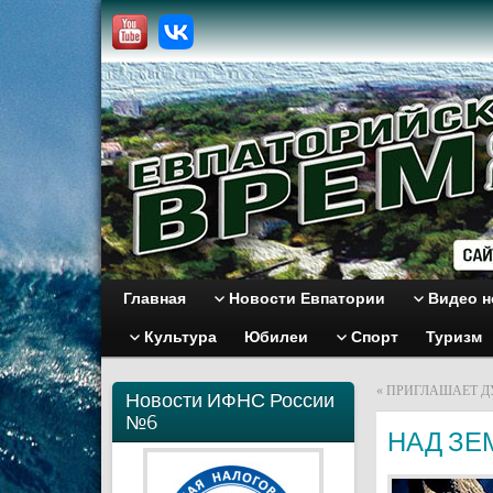
Главная
Новости Евпатории
Видео н
Культура
Юбилеи
Спорт
Туризм
«
ПРИГЛАШАЕТ Д
Новости ИФНС России
№6
НАД ЗЕ