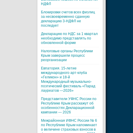
НДФЛ
Блокировки счетов всех физлиц
за несвоевременно сданную
декларацию 3-НДФЛ не
последует
Декларацию по НДС за 1 квартал
необходимо представлять по
обновленной форме
Налоговые органы Республики
Крым завершили процесс
реорганизации
Евпатория. 15-летие
международного арт-клуба
«Геликон» и 18-й
Международный музыкально-
поэтический фестиваль «Парад
лауреатов —2026»
Представители УФНС России по
Республике Крым расскажут об
особенностях Декларационной
кампании — 2026
Межрайонная ИФНС России № 6
по Республике Крым напоминает
о величине страховых взносов в