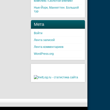
комплекс «Золотой ключик»
Нью-Йорк, Манхеттен. Большой
тур
Мета
Войти
Лента записей
Лента комментариев
WordPress.org