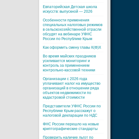
Евпаторийская Детская школа
искусств: выпускной — 2026
Особенности применения
специальных налоговых режимов
в сельскохозяйственной отрасли
обсудят на вебинаре УФНС
России по Республике Крым
Как оформить смену главы К(Ф)Х
Во время майских праздников
усиливается мониторинг и
контроль за применением
контрольно-кассовой техники
Организации с 2026 года
уплачивают налог на имущество
организаций в отношении ряда
объектов недвижимости по
кадастровой стоимости
Представители УФНС России по
Республике Крым расскажут о
налоговой декларации по НДС
ФНС России перешло на новые
криптографические стандарты
Проверить наличие льгот по