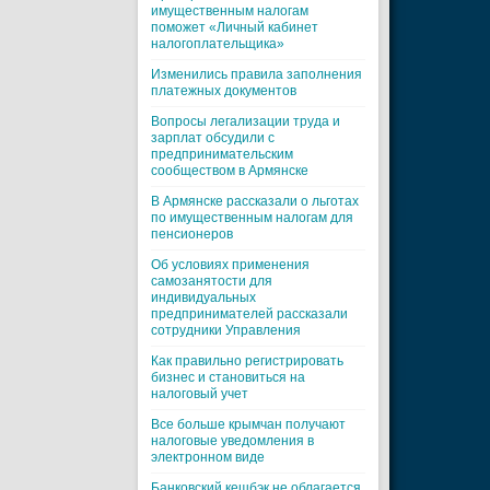
имущественным налогам
поможет «Личный кабинет
налогоплательщика»
Изменились правила заполнения
платежных документов
Вопросы легализации труда и
зарплат обсудили с
предпринимательским
сообществом в Армянске
В Армянске рассказали о льготах
по имущественным налогам для
пенсионеров
Об условиях применения
самозанятости для
индивидуальных
предпринимателей рассказали
сотрудники Управления
Как правильно регистрировать
бизнес и становиться на
налоговый учет
Все больше крымчан получают
налоговые уведомления в
электронном виде
Банковский кешбэк не облагается