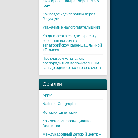
фиксированном размере в 2026
году
Как подать декларацию через
Госуслуги
Уважаемые налогоплательщики!
Когда красота создает красоту:
весенняя встреча в
евпаторийском кафе-шашлычной
«Гелиос»
Предлагаем узнать, как
распорядиться положительным
сальдо единого налогового счета
Ссылки
Apple 
National Geographic
История Евпатории
Крымское Информационное
Агентство
Международный детский центр –