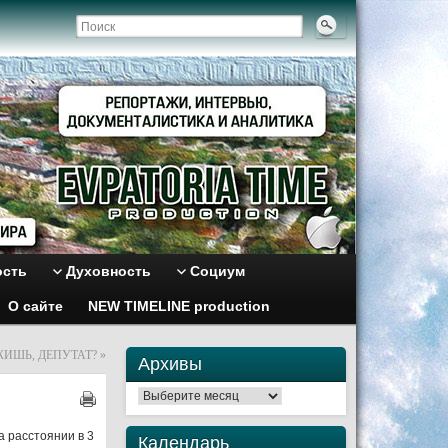
ость
Духовность
Социум
О сайте
NEW TIMELINE production
ЖИШЬ, ДЕПУТАТ?
»
Архивы
Архивы
а расстоянии в 3
Календарь