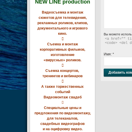
NEW LINE production
Видеосъемка и монтаж
сюжетов для телевидения,
рекламных роликов, клипов,
документального и игрового
кино.
Вы можете исполь

<a href="" ti
<code> <del d
Съемка и монтаж
корпоративных фильмов,
Имя:
*
изготовление
«вирусных» роликов.

Съемка концертов,
тренингов и вебинаров

А также торжественных
событий
Видеомонтаж свадеб

Специальные цены и
предложения по видеомонтажу,
для телеканалов,
свадебных видеографов
и на оцифровку видео.