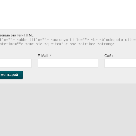
зовать эти теги
HTML
:
tle=""> <abbr title=""> <acronym title=""> <b> <blockquote cite="
atetime=""> <em> <i> <q cite=""> <s> <strike> <strong> 
E-Mail:
*
Сайт: