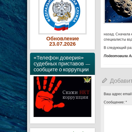
назад. Сначала 
Обновление
специалисты взд
23
.07
.2026
В следующий раз
Подготовила А
«Телефон доверия»
судебных приставов —
сообщите о коррупции
Добави
Ваш адрес email
Сообщение:
*