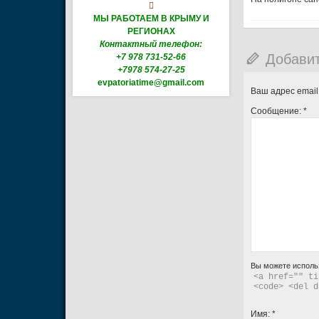

МЫ РАБОТАЕМ В КРЫМУ И
РЕГИОНАХ
Контактный телефон:
Добави
+7 978 731-52-66
+7978 574-27-25
evpatoriatime@gmail.com
Ваш адрес email
Сообщение:
*
Вы можете исполь
<a href="" ti
<code> <del d
Имя:
*