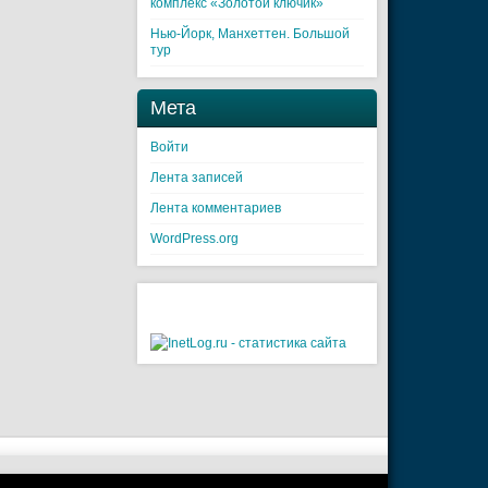
комплекс «Золотой ключик»
Нью-Йорк, Манхеттен. Большой
тур
Мета
Войти
Лента записей
Лента комментариев
WordPress.org