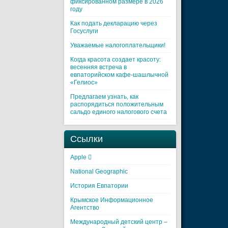
фиксированном размере в 2026
году
Как подать декларацию через
Госуслуги
Уважаемые налогоплательщики!
Когда красота создает красоту:
весенняя встреча в
евпаторийском кафе-шашлычной
«Гелиос»
Предлагаем узнать, как
распорядиться положительным
сальдо единого налогового счета
Ссылки
Apple 
National Geographic
История Евпатории
Крымское Информационное
Агентство
Международный детский центр –