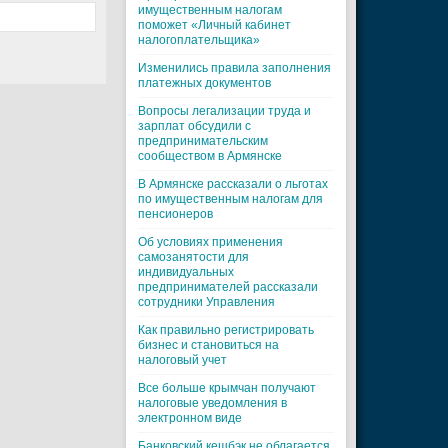
имущественным налогам
поможет «Личный кабинет
налогоплательщика»
Изменились правила заполнения
платежных документов
Вопросы легализации труда и
зарплат обсудили с
предпринимательским
сообществом в Армянске
В Армянске рассказали о льготах
по имущественным налогам для
пенсионеров
Об условиях применения
самозанятости для
индивидуальных
предпринимателей рассказали
сотрудники Управления
Как правильно регистрировать
бизнес и становиться на
налоговый учет
Все больше крымчан получают
налоговые уведомления в
электронном виде
Банковский кешбэк не облагается