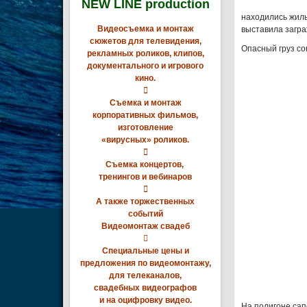
NEW LINE production
находились жилы
Видеосъемка и монтаж
выставила загра
сюжетов для телевидения,
Опасный груз со
рекламных роликов, клипов,
документального и игрового
кино.

Съемка и монтаж
корпоративных фильмов,
изготовление
«вирусных» роликов.

Съемка концертов,
тренингов и вебинаров

А также торжественных
событий
Видеомонтаж свадеб

Специальные цены и
предложения по видеомонтажу,
для телеканалов,
свадебных видеографов
и на оцифровку видео.
На полигоне сап