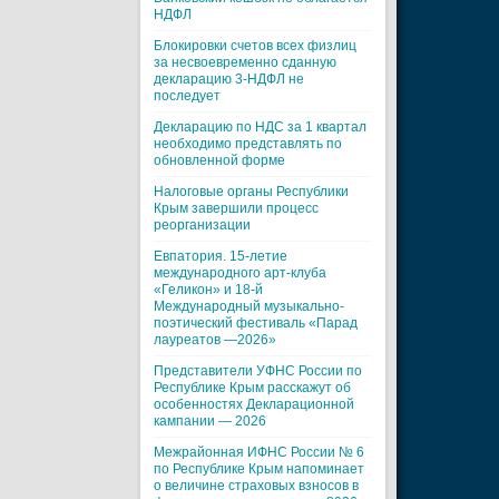
НДФЛ
Блокировки счетов всех физлиц
за несвоевременно сданную
декларацию 3-НДФЛ не
последует
Декларацию по НДС за 1 квартал
необходимо представлять по
обновленной форме
Налоговые органы Республики
Крым завершили процесс
реорганизации
Евпатория. 15-летие
международного арт-клуба
«Геликон» и 18-й
Международный музыкально-
поэтический фестиваль «Парад
лауреатов —2026»
Представители УФНС России по
Республике Крым расскажут об
особенностях Декларационной
кампании — 2026
Межрайонная ИФНС России № 6
по Республике Крым напоминает
о величине страховых взносов в