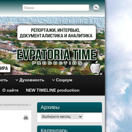
ость
Духовность
Социум
О сайте
NEW TIMELINE production
экспериментировать
»
Архивы
Архивы
Календарь