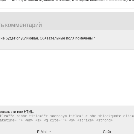
ть комментарий
 не будет опубликован.
Обязательные поля помечены
*
зовать эти теги
HTML
:
tle=""> <abbr title=""> <acronym title=""> <b> <blockquote cite="
atetime=""> <em> <i> <q cite=""> <s> <strike> <strong> 
E-Mail:
*
Сайт: