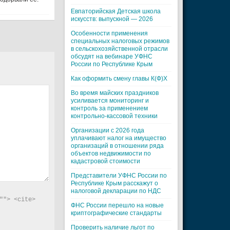
Евпаторийская Детская школа
искусств: выпускной — 2026
Особенности применения
специальных налоговых режимов
в сельскохозяйственной отрасли
обсудят на вебинаре УФНС
России по Республике Крым
Как оформить смену главы К(Ф)Х
Во время майских праздников
усиливается мониторинг и
контроль за применением
контрольно-кассовой техники
Организации с 2026 года
уплачивают налог на имущество
организаций в отношении ряда
объектов недвижимости по
кадастровой стоимости
Представители УФНС России по
Республике Крым расскажут о
налоговой декларации по НДС
"> <cite> 
ФНС России перешло на новые
криптографические стандарты
Проверить наличие льгот по