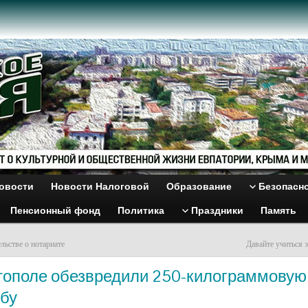
овости
Новости Налоговой
Образование
Безопасн
Пенсионный фонд
Политика
Праздники
Память
льстве о нотариате
Давайте учиться 
тополе обезвредили 250-килограммовую
бу