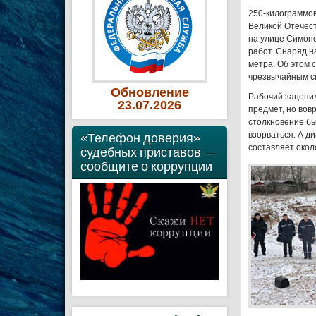
250-килограммо
Великой Отечес
на улице Симон
работ. Снаряд н
метра. Об этом 
чрезвычайным с
Обновление
Рабочий зацепи
23
.07
.2026
предмет, но вов
столкновение бы
«Телефон доверия»
взорваться. А д
составляет окол
судебных приставов —
сообщите о коррупции