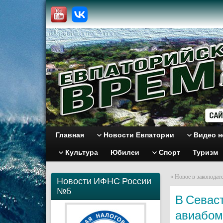
Главная
Новости Евпатории
Видео н
Культура
Юбилеи
Спорт
Туризм
«
Новое в законодате
Новости ИФНС России
№6
В Севас
авиабом