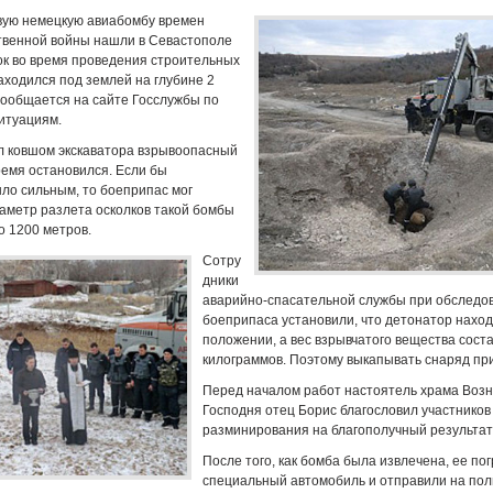
вую немецкую авиабомбу времен
твенной войны нашли в Севастополе
ок во время проведения строительных
аходился под землей на глубине 2
сообщается на сайте Госслужбы по
итуациям.
л ковшом экскаватора взрывоопасный
ремя остановился. Если бы
ло сильным, то боеприпас мог
иаметр разлета осколков такой бомбы
о 1200 метров.
Сотру
дники
аварийно-спасательной службы при обследо
боеприпаса установили, что детонатор наход
положении, а вес взрывчатого вещества сост
килограммов. Поэтому выкапывать снаряд пр
Перед началом работ настоятель храма Воз
Господня отец Борис благословил участников
разминирования на благополучный результат
После того, как бомба была извлечена, ее по
специальный автомобиль и отправили на поли