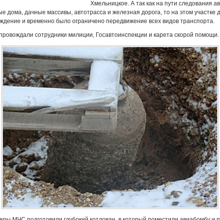
Хмельницкое. А так как на пути следования 
е дома, дачные массивы, автотрасса и железная дорога, то на этом участке 
ждение и временно было ограничено передвижение всех видов транспорта.
провождали сотрудники милиции, Госавтоинспекции и карета скорой помощи.
еры МЧС подготовили глубокий котлован, в который поместили авиабомбу и п