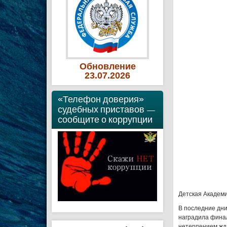
Обновление
23
.07
.2026
«Телефон доверия»
судебных приставов —
сообщите о коррупции
Детская Академи
В последние дни
наградила финал
нетерпением жда