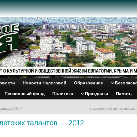
овости
Новости Налоговой
Образование
Безопасн
Пенсионный фонд
Политика
Праздники
Память
пришел, 2013-й!
Божественный свет православ
детских талантов — 2012