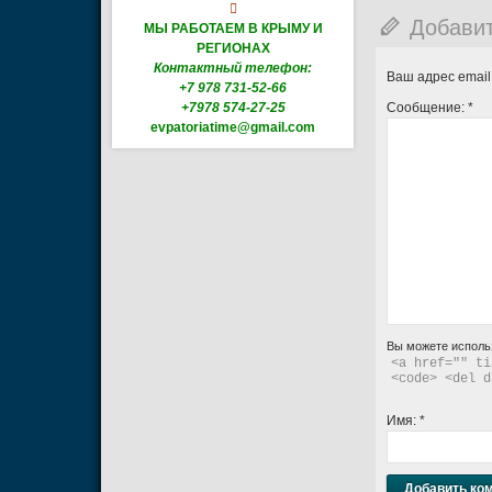

Добави
МЫ РАБОТАЕМ В КРЫМУ И
РЕГИОНАХ
Контактный телефон:
Ваш адрес email
+7 978 731-52-66
+7978 574-27-25
Сообщение:
*
evpatoriatime@gmail.com
Вы можете исполь
<a href="" ti
<code> <del d
Имя:
*