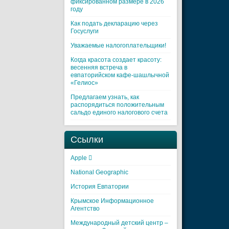
фиксированном размере в 2026
году
Как подать декларацию через
Госуслуги
Уважаемые налогоплательщики!
Когда красота создает красоту:
весенняя встреча в
евпаторийском кафе-шашлычной
«Гелиос»
Предлагаем узнать, как
распорядиться положительным
сальдо единого налогового счета
Ссылки
Apple 
National Geographic
История Евпатории
Крымское Информационное
Агентство
Международный детский центр –