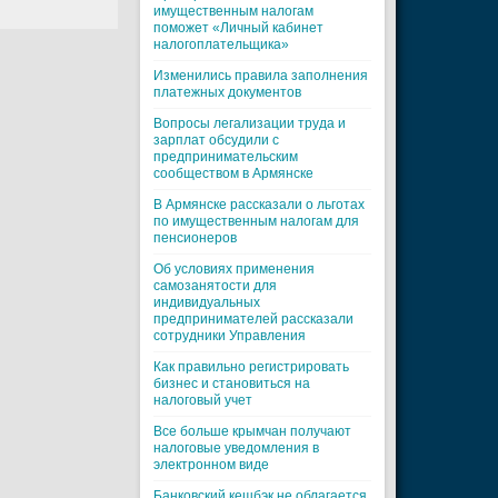
имущественным налогам
поможет «Личный кабинет
налогоплательщика»
Изменились правила заполнения
платежных документов
Вопросы легализации труда и
зарплат обсудили с
предпринимательским
сообществом в Армянске
В Армянске рассказали о льготах
по имущественным налогам для
пенсионеров
Об условиях применения
самозанятости для
индивидуальных
предпринимателей рассказали
сотрудники Управления
Как правильно регистрировать
бизнес и становиться на
налоговый учет
Все больше крымчан получают
налоговые уведомления в
электронном виде
Банковский кешбэк не облагается