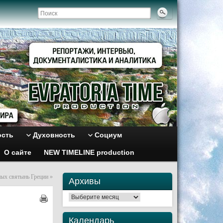
ость
Духовность
Социум
О сайте
NEW TIMELINE production
ных святынь Греции
»
Архивы
Архивы
Календарь