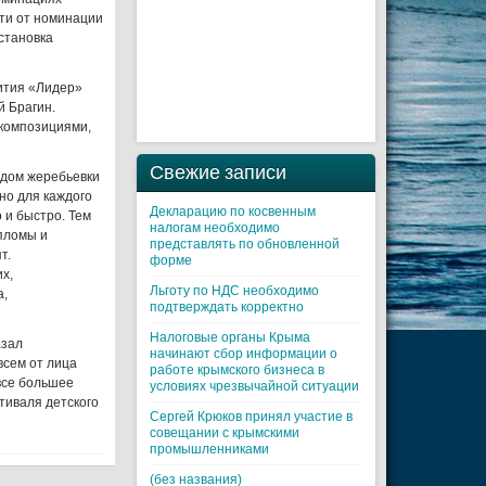
сти от номинации
становка
вития «Лидер»
й Брагин.
композициями,
Свежие записи
одом жеребьевки
но для каждого
Декларацию по косвенным
 и быстро. Тем
налогам необходимо
пломы и
представлять по обновленной
т.
форме
х,
Льготу по НДС необходимо
а,
подтверждать корректно
Налоговые органы Крыма
азал
начинают сбор информации о
всем от лица
работе крымского бизнеса в
все большее
условиях чрезвычайной ситуации
тиваля детского
Cергей Крюков принял участие в
совещании с крымскими
промышленниками
(без названия)