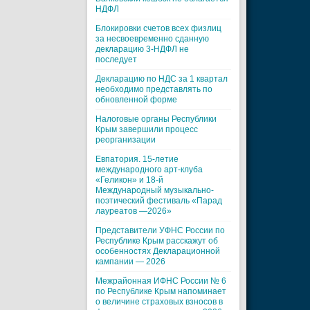
НДФЛ
Блокировки счетов всех физлиц
за несвоевременно сданную
декларацию 3-НДФЛ не
последует
Декларацию по НДС за 1 квартал
необходимо представлять по
обновленной форме
Налоговые органы Республики
Крым завершили процесс
реорганизации
Евпатория. 15-летие
международного арт-клуба
«Геликон» и 18-й
Международный музыкально-
поэтический фестиваль «Парад
лауреатов —2026»
Представители УФНС России по
Республике Крым расскажут об
особенностях Декларационной
кампании — 2026
Межрайонная ИФНС России № 6
по Республике Крым напоминает
о величине страховых взносов в