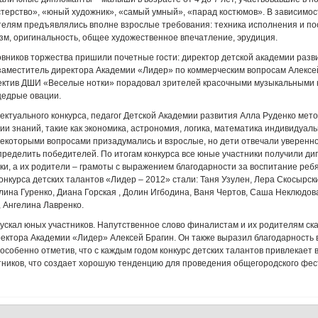
терство», «юный художник», «самый умный», «парад костюмов». В зависимо
елям предъявлялись вполне взрослые требования: техника исполнения и по
зм, оригинальность, общее художественное впечатление, эрудиция.
вников торжества пришили почетные гости: директор детской академии раз
заместитель директора Академии «Лидер» по коммерческим вопросам Алексе
ектив ДШИ «Веселые нотки» порадовал зрителей красочными музыкальными 
щедрые овации.
ктуального конкурса, педагог Детской Академии развития Алла Руденко мет
ии знаний, такие как экономика, астрономия, логика, математика индивидуаль
некоторыми вопросами призадумались и взрослые, но дети отвечали уверенно
ределить победителей. По итогам конкурса все юные участники получили ди
и, а их родители – грамоты с выражением благодарности за воспитание ребя
нкурса детских талантов «Лидер – 2012» стали: Таня Узулен, Лера Скосырски
лина Гуренко, Диана Горская , Долин Игбодина, Ваня Чертов, Саша Неклюдов
 Ангелина Лавренко.
пускал юных участников. Напутственное слово финалистам и их родителям ск
ектора Академии «Лидер» Алексей Брагин. Он также выразил благодарность 
особенно отметив, что с каждым годом конкурс детских талантов привлекает 
тников, что создает хорошую тенденцию для проведения общегородского фес