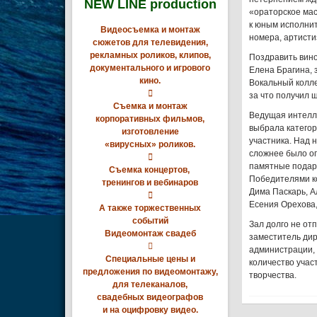
NEW LINE production
«ораторское мас
к юным исполнит
Видеосъемка и монтаж
номера, артисти
сюжетов для телевидения,
рекламных роликов, клипов,
Поздравить вино
документального и игрового
Елена Брагина, 
кино.
Вокальный колл

за что получил 
Съемка и монтаж
Ведущая интелле
корпоративных фильмов,
выбрала категор
изготовление
участника. Над 
«вирусных» роликов.
сложнее было оп

памятные подарк
Съемка концертов,
Победителями ко
тренингов и вебинаров
Дима Паскарь, А

Есения Орехова,
А также торжественных
событий
Зал долго не от
Видеомонтаж свадеб
заместитель дир

администрации, 
Специальные цены и
количество учас
предложения по видеомонтажу,
творчества.
для телеканалов,
свадебных видеографов
и на оцифровку видео.