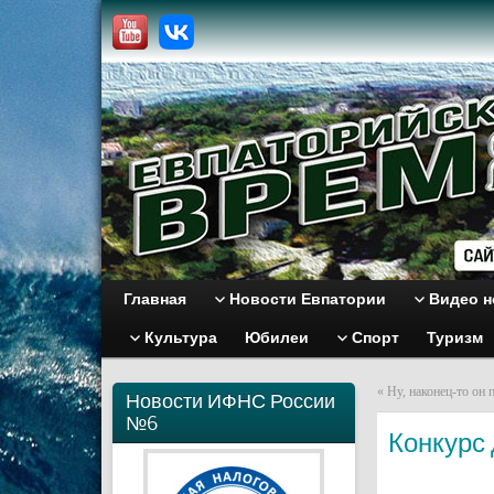
Главная
Новости Евпатории
Видео н
Культура
Юбилеи
Спорт
Туризм
«
Ну, наконец-то он 
Новости ИФНС России
№6
Конкурс 