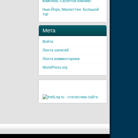
комплекс «Золотой ключик»
Нью-Йорк, Манхеттен. Большой
тур
Мета
Войти
Лента записей
Лента комментариев
WordPress.org