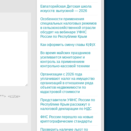
Евпаторийская Детская школа
искусств: выпускной — 2026
Особенности применения
специальных налоговых режимов
в сельскохозяйственной отрасли
обсудят на вебинаре УФНС
России по Республике Крым
Как оформить смену главы К(Ф)Х
Во время майских праздников
усиливается мониторинг и
контроль за применением
контрольно-кассовой техники
Организации с 2026 года
уплачивают налог на имущество
организаций в отношении ряда
объектов недвижимости по
кадастровой стоимости
"> <cite> 
Представители УФНС России по
Республике Крым расскажут о
налоговой декларации по НДС
ФНС России перешло на новые
криптографические стандарты
Проверить наличие льгот по