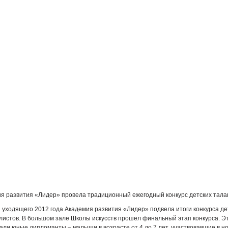
я развития «Лидер» провела традиционный ежегодный конкурс детских тала
 уходящего 2012 года Академия развития «Лидер» подвела итоги конкурса де
истов. В большом зале Школы искусств прошел финальный этап конкурса. Эт
ли юные дипломанты – малыши в возрасте от 4 до 7 лет, участвовавшие в 