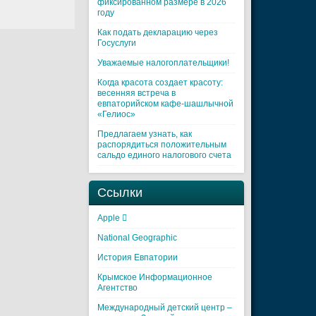
фиксированном размере в 2026
году
Как подать декларацию через
Госуслуги
Уважаемые налогоплательщики!
Когда красота создает красоту:
весенняя встреча в
евпаторийском кафе-шашлычной
«Гелиос»
Предлагаем узнать, как
распорядиться положительным
сальдо единого налогового счета
Ссылки
Apple 
National Geographic
История Евпатории
Крымское Информационное
Агентство
Международный детский центр –