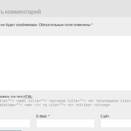
ть комментарий
 не будет опубликован.
Обязательные поля помечены
*
зовать эти теги
HTML
:
tle=""> <abbr title=""> <acronym title=""> <b> <blockquote cite="
atetime=""> <em> <i> <q cite=""> <s> <strike> <strong> 
E-Mail:
*
Сайт: