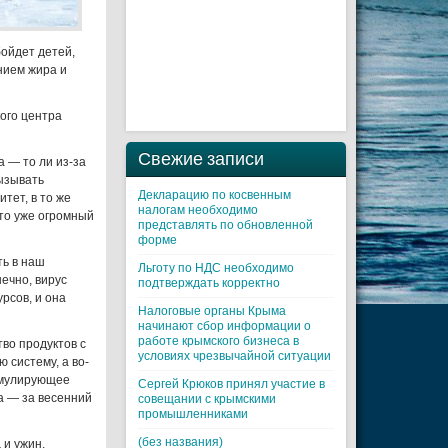
бойдет детей,
нием жира и
кого центра
Свежие записи
 — то ли из-за
ызывать
Декларацию по косвенным
тет, в то же
налогам необходимо
это уже огромный
представлять по обновленной
форме
ть в наш
Льготу по НДС необходимо
ечно, вирус
подтверждать корректно
рсов, и она
Налоговые органы Крыма
начинают сбор информации о
работе крымского бизнеса в
во продуктов с
условиях чрезвычайной ситуации
 систему, а во-
имулирующее
Cергей Крюков принял участие в
са — за весенний
совещании с крымскими
промышленниками
(без названия)
 и ужин,