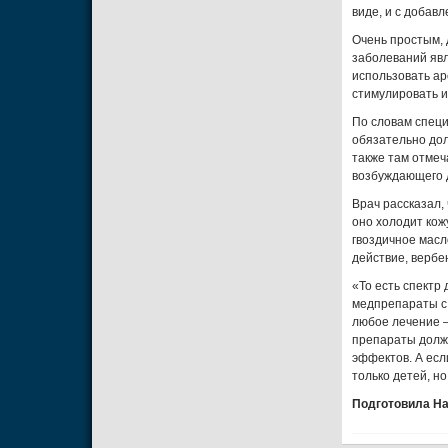
виде, и с добавл
Очень простым,
заболеваний явл
использовать ар
стимулировать и
По словам специ
обязательно до
также там отмеч
возбуждающего 
Врач рассказал,
оно холодит кож
гвоздичное мас
действие, верб
«То есть спектр 
медпрепараты с 
любое лечение —
препараты должн
эффектов. А есл
только детей, н
Подготовила Н