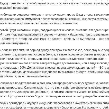
 Еда должна быть разнообразной, а растительные и животные жиры распред
в равной пропорции.
 с большим содержанием растительных масел, кроме блюд с использованием
 оливкового масла, иммунолог посоветовал орехи, семечки, кокосовую стружку,
значительное количество витаминов и микроэлементов.
етей будут животные жиры, содержащиеся в молоке, сметане, твердых сыра
й тоже надо выбирать жирных сортов — свинину, баранину, приготовленные 
. Кроме того, отварное мясо можно положить ребенку на бутерброд — оно та
епление иммунитета.
 полезным в зимний период продуктом врач считает какао, поскольку оно со
оэлементов, витаминов, жиров и белков, а также чудесно согревает и хорошо
тям в виде напитка, например, на завтрак вместе с кусочком твердого сыра —
ющих компонентов в таком завтраке будет достаточным, или в виде шоколада
ао превышает 50%. Допустимая дневная норма шоколада для детей — 30 гра
ут стоять холода, детям можно ежедневно пить какао и съедать треть шоколад
и обычно едят его намного больше.
оявшееся представление о том, что для профилактики простудных заболева
ьше цитрусовых, Сапегин заметил, что в них действительно есть незаменимы
орошее стимулирующее действие, но витаминов не так много, по крайней мер
рехах. Цитрусовые также бодрят, поэтому их нежелательно употреблять на но
вежих помидоров и огурцов иммунолог посоветовал в качестве источника вит
я нас сухофрукты — чернослив, сушеные яблоки и груши. Их можно употребля