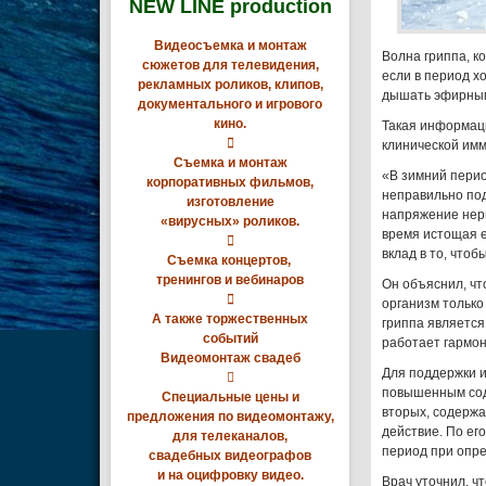
NEW LINE production
Видеосъемка и монтаж
Волна гриппа, к
сюжетов для телевидения,
если в период х
рекламных роликов, клипов,
дышать эфирны
документального и игрового
кино.
Такая информац

клинической имм
Съемка и монтаж
«В зимний перио
корпоративных фильмов,
неправильно под
изготовление
напряжение нерв
«вирусных» роликов.
время истощая е

вклад в то, что
Съемка концертов,
тренингов и вебинаров
Он объяснил, чт

организм только
А также торжественных
гриппа является
событий
работает гармон
Видеомонтаж свадеб
Для поддержки и

повышенным соде
Специальные цены и
вторых, содерж
предложения по видеомонтажу,
действие. По ег
для телеканалов,
период при опре
свадебных видеографов
и на оцифровку видео.
Врач уточнил, ч