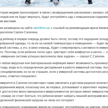
оторую медики прогнозируют в связи с возвращением школьников с каникул, о
олодов они не будут мерзнуть, будут употреблять еду с повышенным содержа
ми маслами.
ия размещена на сайте
ukrinform.ua
, с ссылкой на рекомендации врача Киевс
унологии Сергея Сапегина.
д ребенку в первую очередь должно быть тепло, потому что ощущение холода
обранной одежды, то ли из-за низкой температуры в помещениях — будет в
ной системы, а это, в свою очередь, будет стимулировать к активности иммуни
го. Поэтому, если ребенок тепло одет, чувствует себя комфортно и уютно — 
бы иммунная система успешно выполняла свои задачи», — сказал С.Сапегин.
о любая вирусная или бактериальная инфекция имеет возможность проникну
 тогда, когда есть определенная дисгармония в работе иммунной системы. Кон
 специфическим, но он не страшен, если у иммунной системы достаточно ресу
ично, отметил специалист.
ммунитета Сапегин посоветовал также увеличить в детском рационе количест
ржанием жиров, поскольку они, во-первых, успокаивают и укрепляют нервную
ат достаточно много минералов и микроэлементов, которые имеют иммуност
о словам, не стоит бояться, что ребенок может набрать лишний килограмм ве
деленной физической нагрузке он легко его потеряет.
то повышенное содержание жиров не означает употребление на завтрак, обед