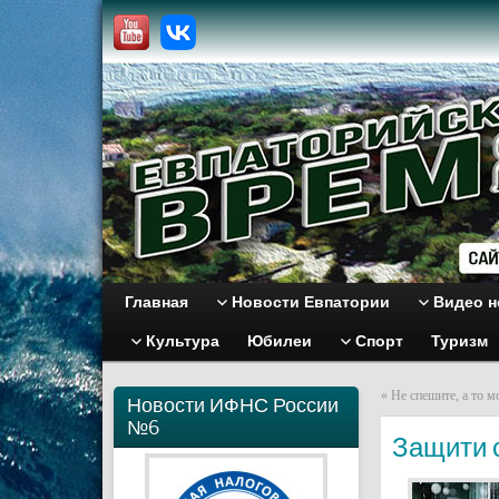
Главная
Новости Евпатории
Видео н
Культура
Юбилеи
Спорт
Туризм
«
Не спешите, а то м
Новости ИФНС России
№6
Защити 