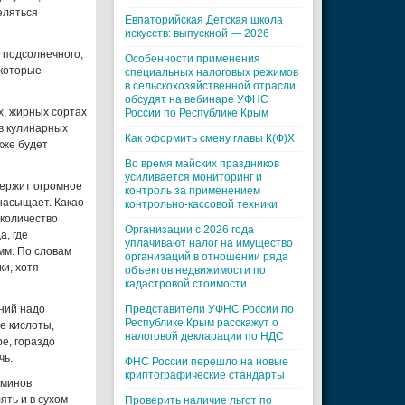
еляться
Евпаторийская Детская школа
искусств: выпускной — 2026
 подсолнечного,
Особенности применения
 которые
специальных налоговых режимов
в сельскохозяйственной отрасли
обсудят на вебинаре УФНС
х, жирных сортах
России по Республике Крым
в кулинарных
Как оформить смену главы К(Ф)Х
кже будет
Во время майских праздников
усиливается мониторинг и
держит огромное
контроль за применением
 насыщает. Какао
контрольно-кассовой техники
 количество
Организации с 2026 года
, где
уплачивают налог на имущество
мм. По словам
организаций в отношении ряда
ки, хотя
объектов недвижимости по
кадастровой стоимости
ний надо
Представители УФНС России по
Республике Крым расскажут о
е кислоты,
налоговой декларации по НДС
е, гораздо
чь.
ФНС России перешло на новые
криптографические стандарты
аминов
ть и в сухом
Проверить наличие льгот по