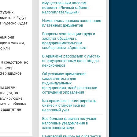
имущественным налогам
поможет «Личный кабинет
студных
налогоплательщика»
родители будут
Изменились правила заполнения
е чудесно будет
платежных документов
Вопросы легализации труда и
ремя они
зарплат обсудили с
ции к маслам,
предпринимательским
сообществом в Армянске
го или
В Армянске рассказали о льготах
по имущественным налогам для
м средством, но
пенсионеров
апример,
актерицидное
Об условиях применения
самозанятости для
индивидуальных
ним детям
предпринимателей рассказали
сотрудники Управления
анацея, но
тимулирующие
Как правильно регистрировать
 иметь побочных
бизнес и становиться на
ы защитят не
налоговый учет
Все больше крымчан получают
налоговые уведомления в
электронном виде
Банковский кешбэк не облагается