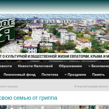
овости
Новости Налоговой
Образование
Безопасн
Пенсионный фонд
Политика
Праздники
Память
ожете опоздать
В морской авиации начался
свою семью от гриппа