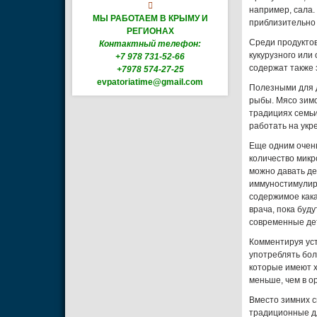

например, сала.
МЫ РАБОТАЕМ В КРЫМУ И
приблизительно 
РЕГИОНАХ
Среди продуктов
Контактный телефон:
кукурузного или
+7 978 731-52-66
содержат также 
+7978 574-27-25
evpatoriatime@gmail.com
Полезными для д
рыбы. Мясо зимо
традициях семьи
работать на укр
Еще одним очень
количество микр
можно давать де
иммуностимулиру
содержимое как
врача, пока буд
современные дет
Комментируя уст
употреблять бол
которые имеют х
меньше, чем в о
Вместо зимних с
традиционные дл