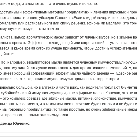
ением меда, и в компотах — это очень вкусно и полезно.
 доступным и эффективным методом профилактики и лечения вирусных и про
яется ароматерапия, убежден Сапегин. «Если каждый вечер или через день 
омалампу или растирать ноги или спину ребенка эфирными маслами, это тож
ммунную систему», — отметил он.
алиста, выбор ароматических масел зависит от личных вкусов, но в зимнее в
лжны согревать. Эффект — охлаждающий или согревающий — указан в аннота
ается, в какое время суток их лучше применять, чтобы достичь успокоительно
действия.
 что, например, эвкалиптовое масло является чудесным иммуностимулирующи
у, поэтому зимой его лучше использовать для ароматизации помещений. А, н
ло имеет хороший согревающий эффект, масло чайного дерева — чудесное б
еновое является хорошим иммуностимулятором и психокорректором.
довольно большой, но в аптеках я часто вижу, как родители покупают 6-8-лет
«убойной» силой иммуностимуляции, а не эфирные масла. Конечно, это не п
 это комплекс средств, где эфирные масла, питание, спокойствие, иммунос
ы занять свое место, и в таком комплексе лечение будет скорым и не будет
и мы говорим о профилактике, то такие простые, но очень эффективные мер
о и взрослых», — подытожил иммунолог.
адежда Юрченко.