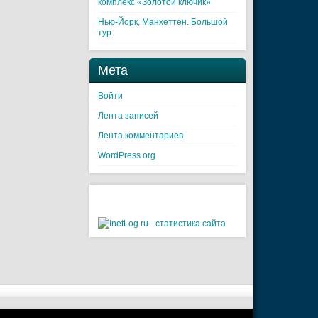
комплекс «Золотой ключик»
Нью-Йорк, Манхеттен. Большой
тур
Мета
Войти
Лента записей
Лента комментариев
WordPress.org