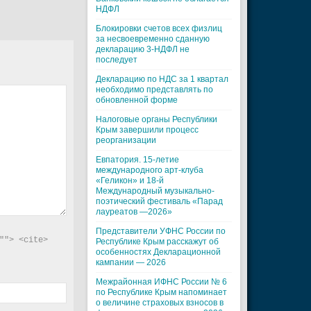
НДФЛ
Блокировки счетов всех физлиц
за несвоевременно сданную
декларацию 3-НДФЛ не
последует
Декларацию по НДС за 1 квартал
необходимо представлять по
обновленной форме
Налоговые органы Республики
Крым завершили процесс
реорганизации
Евпатория. 15-летие
международного арт-клуба
«Геликон» и 18-й
Международный музыкально-
поэтический фестиваль «Парад
лауреатов —2026»
Представители УФНС России по
"> <cite> 
Республике Крым расскажут об
особенностях Декларационной
кампании — 2026
Межрайонная ИФНС России № 6
по Республике Крым напоминает
о величине страховых взносов в