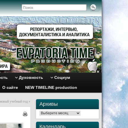
ость
Духовность
Социум
О сайте
NEW TIMELINE production
 новый учебный год
»
Архивы
Архивы
Календарь