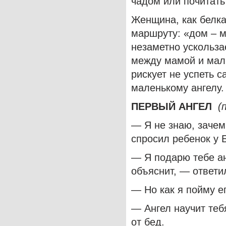
чадом или почитать
Женщина, как белка
маршруту: «дом – м
незаметно ускольза
между мамой и мал
рискует не успеть с
маленькому ангелу.
ПЕРВЫЙ АНГЕЛ
(
— Я не знаю, зачем
спросил ребенок у 
— Я подарю тебе ан
объяснит, — ответил
— Но как я пойму ег
— Ангел научит тебя
от бед.