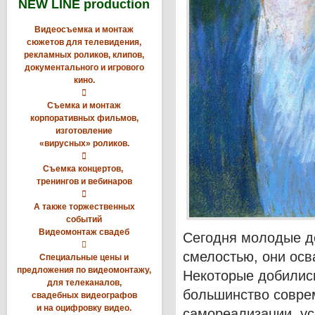
NEW LINE production
Видеосъемка и монтаж
сюжетов для телевидения,
рекламных роликов, клипов,
документального и игрового
кино.

Съемка и монтаж
корпоративных фильмов,
изготовление
«вирусных» роликов.

Съемка концертов,
тренингов и вебинаров

А также торжественных
событий
Видеомонтаж свадеб
Сегодня молодые д

смелостью, они осв
Специальные цены и
предложения по видеомонтажу,
Некоторые добились
для телеканалов,
большинство совре
свадебных видеографов
и на оцифровку видео.
самореализации, ус