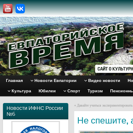
Главная
Новости Евпатории
Видео новости
Но
Культура
Юбилеи
Спорт
Туризм
Пенсионн
«
Давайте учиться экспериментировать
Новости ИФНС России
№6
Не спешите, 