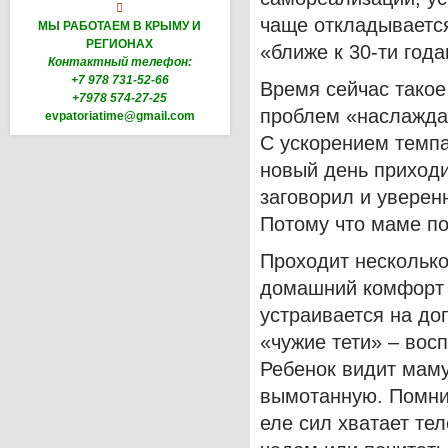

чаще откладывается
МЫ РАБОТАЕМ В КРЫМУ И
РЕГИОНАХ
«ближе к 30-ти года
Контактный телефон:
+7 978 731-52-66
Время сейчас такое
+7978 574-27-25
проблем «наслаждат
evpatoriatime@gmail.com
С ускорением темпа
новый день приходи
заговорил и уверенн
Потому что маме по
Проходит несколько
домашний комфорт 
устраивается на до
«чужие тети» – восп
Ребенок видит маму
вымотанную. Помните
еле сил хватает тел