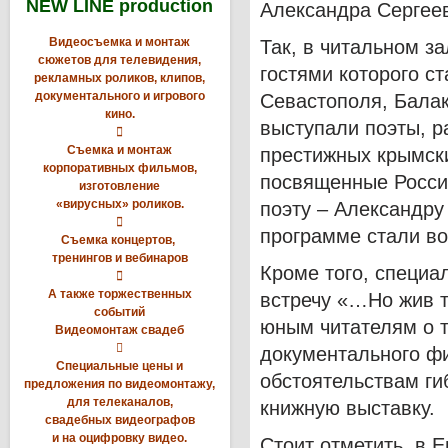
NEW LINE production
Александра Сергее
Видеосъемка и монтаж
Так, в читальном з
сюжетов для телевидения,
гостями которого с
рекламных роликов, клипов,
документального и игрового
Севастополя, Балак
кино.
выступали поэты, р

Съемка и монтаж
престижных крымск
корпоративных фильмов,
посвященные России
изготовление
«вирусных» роликов.
поэту – Александру

программе стали в
Съемка концертов,
тренингов и вебинаров
Кроме того, специа

А также торжественных
встречу «…Но жив т
событий
юным читателям о т
Видеомонтаж свадеб

документального ф
Специальные цены и
обстоятельствам ги
предложения по видеомонтажу,
для телеканалов,
книжную выставку.
свадебных видеографов
и на оцифровку видео.
Стоит отметить, в 