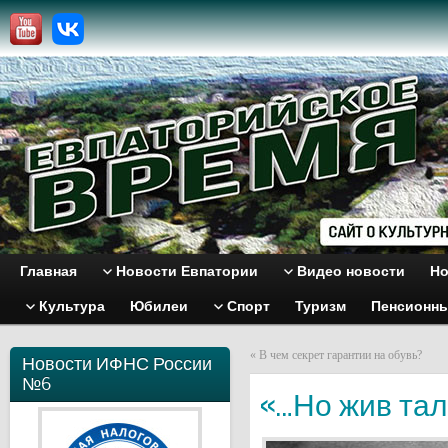
Главная
Новости Евпатории
Видео новости
Но
Культура
Юбилеи
Спорт
Туризм
Пенсионн
«
В чем секрет гарантии на обувь?
Новости ИФНС России
№6
«…Но жив тал