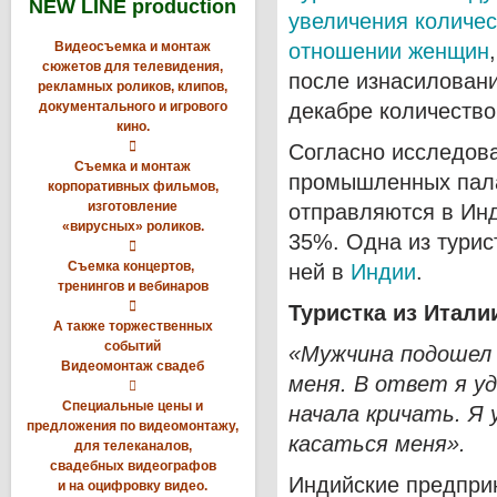
NEW LINE production
увеличения количес
Видеосъемка и монтаж
отношении женщин
сюжетов для телевидения,
после изнасилован
рекламных роликов, клипов,
документального и игрового
декабре количество
кино.

Согласно исследов
Съемка и монтаж
промышленных палат
корпоративных фильмов,
изготовление
отправляются в Инд
«вирусных» роликов.
35%. Одна из турис

Съемка концертов,
ней в
Индии
.
тренингов и вебинаров

Туристка из Итали
А также торжественных
событий
«Мужчина подошел к
Видеомонтаж свадеб
меня. В ответ я у

Специальные цены и
начала кричать. Я 
предложения по видеомонтажу,
касаться меня».
для телеканалов,
свадебных видеографов
Индийские предприн
и на оцифровку видео.