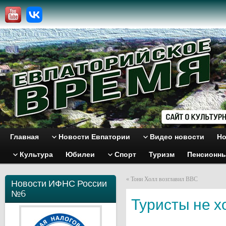
Главная
Новости Евпатории
Видео новости
Но
Культура
Юбилеи
Спорт
Туризм
Пенсионн
«
Тони Холл возглавил ВВС
Новости ИФНС России
№6
Туристы не х