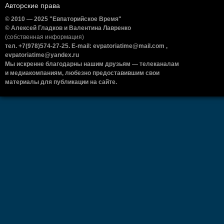
Авторские права
© 2010 — 2025 "Евпаторийское Время"
© Алексей Гладков и Валентина Лавренко
(собственная информация)
тел. +7(978)574-27-25. E-mail: evpatoriatime@mail.com ,
evpatoriatime@yandex.ru
Мы искренне благодарны нашим друзьям — телеканалам
и медиакомпаниям, любезно предоставившим свои
материалы для публикации на сайте.