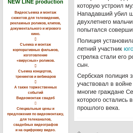
NEW LINE production
которую устроил му
Видеосъемка и монтаж
Нападавший убил ш
сюжетов для телевидения,
двухлетнего мальчи
рекламных роликов, клипов,
документального и игрового
попытался соверши
кино.

Полиция установила
Съемка и монтаж
летний участник
юг
корпоративных фильмов,
изготовление
стрелка стали его р
«вирусных» роликов.
сын.

Съемка концертов,
Сербская полиция з
тренингов и вебинаров

участвовал в войне 
А также торжественных
многие граждане Се
событий
Видеомонтаж свадеб
которого остались в

прошлого века.
Специальные цены и
предложения по видеомонтажу,
для телеканалов,
свадебных видеографов
и на оцифровку видео.