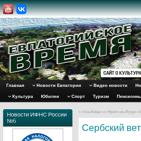
Главная
Новости Евпатории
Видео новости
Но
Культура
Юбилеи
Спорт
Туризм
Пенсионн
«
«Аль-Каида» и «Фронт аль-Нусра» о
Новости ИФНС России
№6
Сербский вет