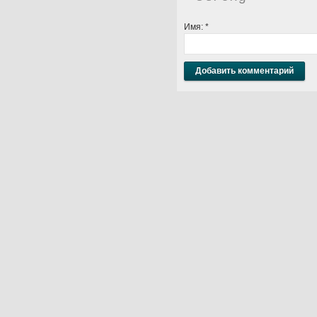
Имя:
*