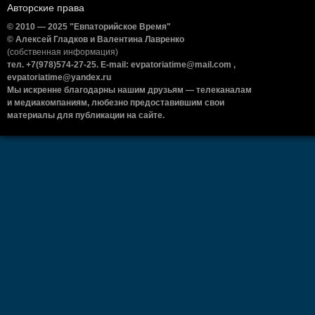
Авторские права
© 2010 — 2025 "Евпаторийское Время"
© Алексей Гладков и Валентина Лавренко
(собственная информация)
тел. +7(978)574-27-25. E-mail: evpatoriatime@mail.com ,
evpatoriatime@yandex.ru
Мы искренне благодарны нашим друзьям — телеканалам
и медиакомпаниям, любезно предоставившим свои
материалы для публикации на сайте.