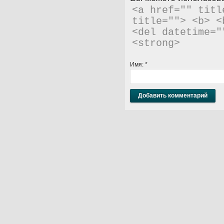
<a href="" titl
title=""> <b> <
<del datetime="
<strong> 
Имя:
*