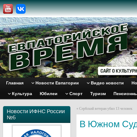
Главная
Новости Евпатории
Видео новости
Но
Культура
Юбилеи
Спорт
Туризм
Пенсионн
«
Сербский ветеран убил 13 человек
Новости ИФНС России
№6
В Южном Суд