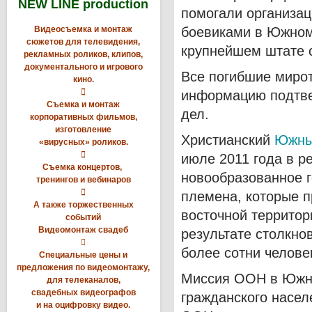
NEW LINE production
помогали организац
Видеосъемка и монтаж
боевиками в Южном
сюжетов для телевидения,
крупнейшем штате 
рекламных роликов, клипов,
документального и игрового
Все погибшие миро
кино.

информацию подтве
Съемка и монтаж
дел.
корпоративных фильмов,
изготовление
Христианский
Южны
«вирусных» роликов.

июле 2011 года в р
Съемка концертов,
новообразованное г
тренингов и вебинаров

племена, которые п
А также торжественных
восточной территор
событий
Видеомонтаж свадеб
результате столкно

более сотни челове
Специальные цены и
предложения по видеомонтажу,
Миссия ООН в Южно
для телеканалов,
свадебных видеографов
гражданского насел
и на оцифровку видео.