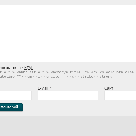
зовать эти теги
HTML
:
tle=""> <abbr title=""> <acronym title=""> <b> <blockquote cite="
atetime=""> <em> <i> <q cite=""> <s> <strike> <strong> 
E-Mail:
*
Сайт: