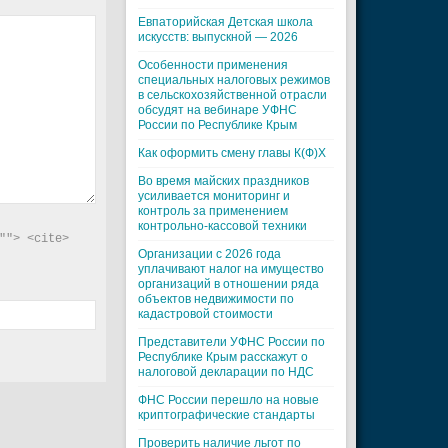
Евпаторийская Детская школа
искусств: выпускной — 2026
Особенности применения
специальных налоговых режимов
в сельскохозяйственной отрасли
обсудят на вебинаре УФНС
России по Республике Крым
Как оформить смену главы К(Ф)Х
Во время майских праздников
усиливается мониторинг и
контроль за применением
контрольно-кассовой техники
"> <cite> 
Организации с 2026 года
уплачивают налог на имущество
организаций в отношении ряда
объектов недвижимости по
кадастровой стоимости
Представители УФНС России по
Республике Крым расскажут о
налоговой декларации по НДС
ФНС России перешло на новые
криптографические стандарты
Проверить наличие льгот по