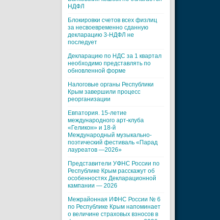
НДФЛ
Блокировки счетов всех физлиц
за несвоевременно сданную
декларацию 3-НДФЛ не
последует
Декларацию по НДС за 1 квартал
необходимо представлять по
обновленной форме
Налоговые органы Республики
Крым завершили процесс
реорганизации
Евпатория. 15-летие
международного арт-клуба
«Геликон» и 18-й
Международный музыкально-
поэтический фестиваль «Парад
лауреатов —2026»
Представители УФНС России по
Республике Крым расскажут об
особенностях Декларационной
кампании — 2026
Межрайонная ИФНС России № 6
по Республике Крым напоминает
о величине страховых взносов в