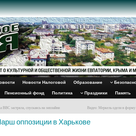
овости
Новости Налоговой
Образование
Безопасн
Пенсионный фонд
Политика
Праздники
Память
а ВВС застряла, спускаясь на зиплайни
Видео: Меркель одели в форму
Марш оппозиции в Харькове