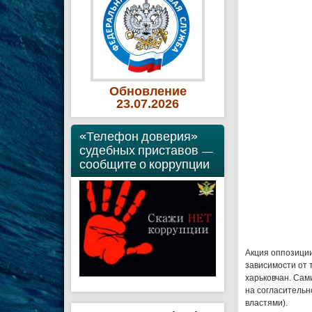
Обновление
23
.07
.2026
«Телефон доверия»
судебных приставов —
сообщите о коррупции
Акция оппозиции
зависимости от т
харьковчан.
Сами
на согласительн
властями).