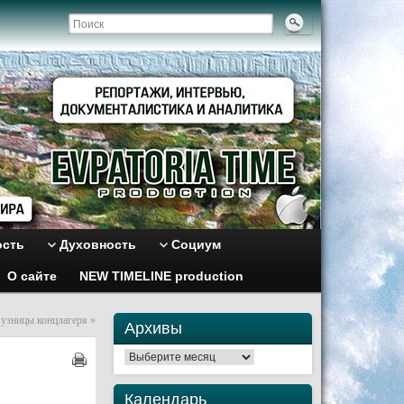
ость
Духовность
Социум
О сайте
NEW TIMELINE production
 узницы концлагеря
»
Архивы
Архивы
Календарь