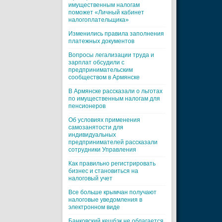
имущественным налогам
поможет «Личный кабинет
налогоплательщика»
Изменились правила заполнения
платежных документов
Вопросы легализации труда и
зарплат обсудили с
предпринимательским
сообществом в Армянске
В Армянске рассказали о льготах
по имущественным налогам для
пенсионеров
Об условиях применения
самозанятости для
индивидуальных
предпринимателей рассказали
сотрудники Управления
Как правильно регистрировать
бизнес и становиться на
налоговый учет
Все больше крымчан получают
налоговые уведомления в
электронном виде
Банковский кешбэк не облагается