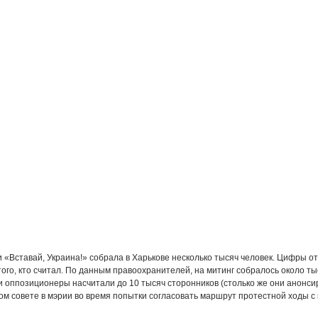
 «Вставай, Украина!»
собрала в Харькове несколько тысяч человек.
Цифры от
ого, кто считал.
По данным правоохранителей, на митинг собралось около ты
 оппозиционеры насчитали до 10 тысяч сторонников (столько же они анонси
ом совете в мэрии во время попытки согласовать маршрут протестной ходы с