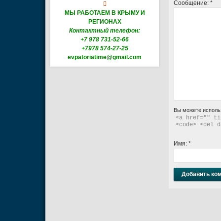
Сообщение:
*

МЫ РАБОТАЕМ В КРЫМУ И
РЕГИОНАХ
Контактный телефон:
+7 978 731-52-66
+7978 574-27-25
evpatoriatime@gmail.com
Вы можете исполь
<a href="" ti
<code> <del d
Имя:
*