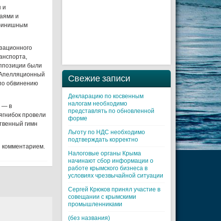
 и
аями и
 финишным
изационного
анспорта,
оппозиции были
т Апелляционный
Свежие записи
 по обвинению
Декларацию по косвенным
налогам необходимо
 — в
представлять по обновленной
ягнибок провели
форме
твенный гимн
Льготу по НДС необходимо
подтверждать корректно
я комментарием.
Налоговые органы Крыма
начинают сбор информации о
работе крымского бизнеса в
условиях чрезвычайной ситуации
Cергей Крюков принял участие в
совещании с крымскими
промышленниками
(без названия)