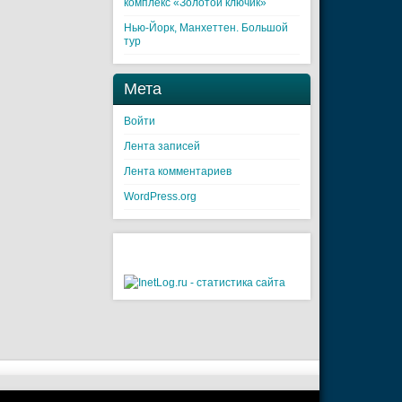
комплекс «Золотой ключик»
Нью-Йорк, Манхеттен. Большой
тур
Мета
Войти
Лента записей
Лента комментариев
WordPress.org