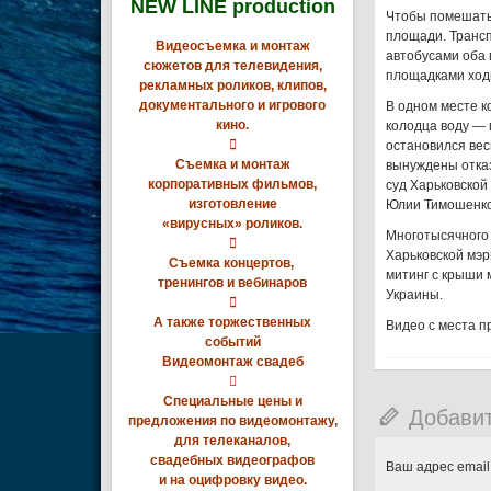
NEW LINE production
Чтобы помешать 
площади.
Транс
Видеосъемка и монтаж
автобусами оба
сюжетов для телевидения,
площадками ход
рекламных роликов, клипов,
документального и игрового
В одном месте к
кино.
колодца воду —

остановился вес
Съемка и монтаж
вынуждены отка
корпоративных фильмов,
суд Харьковской
изготовление
Юлии Тимошенко
«вирусных» роликов.
Многотысячного 

Харьковской мэр
Съемка концертов,
митинг с крыши 
тренингов и вебинаров
Украины.

А также торжественных
Видео с места 
событий
Видеомонтаж свадеб

Специальные цены и
Добави
предложения по видеомонтажу,
для телеканалов,
свадебных видеографов
Ваш адрес email
и на оцифровку видео.