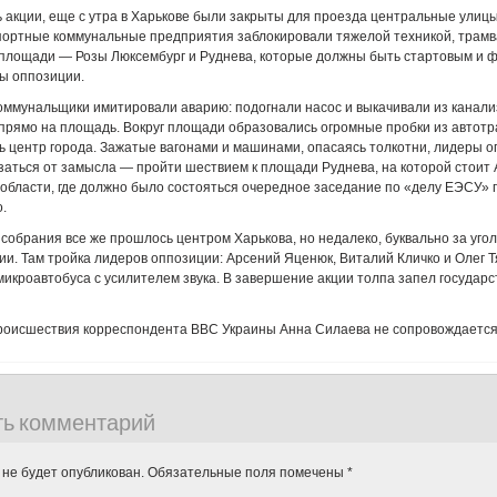
акции, еще с утра в Харькове были закрыты для проезда центральные улицы
портные коммунальные предприятия заблокировали тяжелой техникой, трамв
 площади — Розы Люксембург и Руднева, которые должны быть стартовым и
ы оппозиции.
оммунальщики имитировали аварию: подогнали насос и выкачивали из канал
 прямо на площадь.
Вокруг площади образовались огромные пробки из автотр
ь центр города.
Зажатые вагонами и машинами, опасаясь толкотни, лидеры 
заться от замысла — пройти шествием к площади Руднева, на которой стои
 области, где должно было состояться очередное заседание по «делу ЕЭСУ»
.
собрания все же прошлось центром Харькова, но недалеко, буквально за угол
ии.
Там тройка лидеров оппозиции: Арсений Яценюк, Виталий Кличко и Олег Т
микроавтобуса с усилителем звука.
В завершение акции толпа запел государс
происшествия корреспондента ВВС Украины Анна Силаева не сопровождаетс
ть комментарий
 не будет опубликован.
Обязательные поля помечены
*