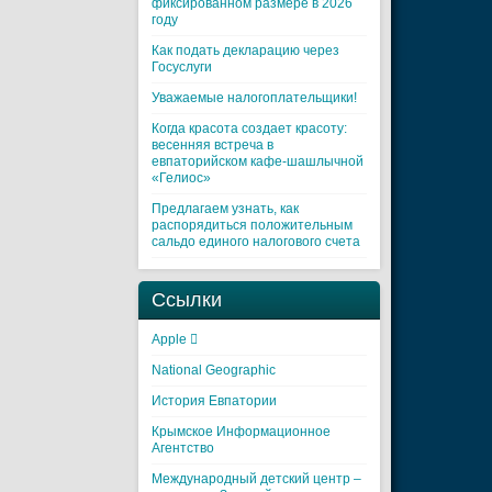
фиксированном размере в 2026
году
Как подать декларацию через
Госуслуги
Уважаемые налогоплательщики!
Когда красота создает красоту:
весенняя встреча в
евпаторийском кафе-шашлычной
«Гелиос»
Предлагаем узнать, как
распорядиться положительным
сальдо единого налогового счета
Ссылки
Apple 
National Geographic
История Евпатории
Крымское Информационное
Агентство
Международный детский центр –