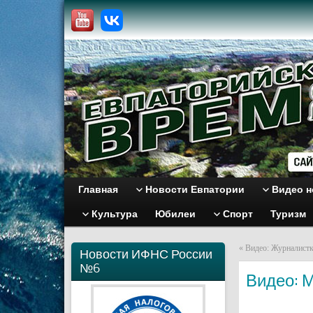
Главная
Новости Евпатории
Видео н
Культура
Юбилеи
Спорт
Туризм
«
Видео: Журналистк
Новости ИФНС России
№6
Видео: 