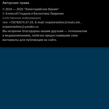
Авторские права
© 2010 — 2025 "Евпаторийское Время"
© Алексей Гладков и Валентина Лавренко
(собственная информация)
тел. +7(978)574-27-25. E-mail: evpatoriatime@mail.com ,
evpatoriatime@yandex.ru
Мы искренне благодарны нашим друзьям — телеканалам
и медиакомпаниям, любезно предоставившим свои
материалы для публикации на сайте.