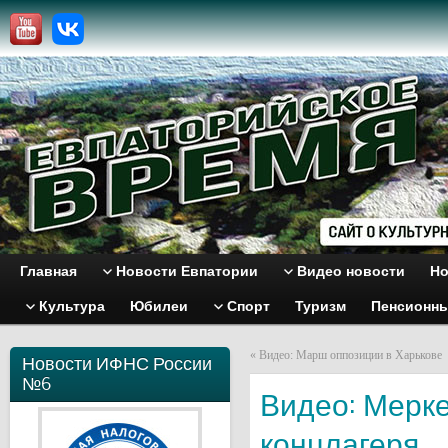
Главная
Новости Евпатории
Видео новости
Но
Культура
Юбилеи
Спорт
Туризм
Пенсионн
«
Видео: Марш оппозиции в Харькове
Новости ИФНС России
№6
Видео: Мерк
концлагеря