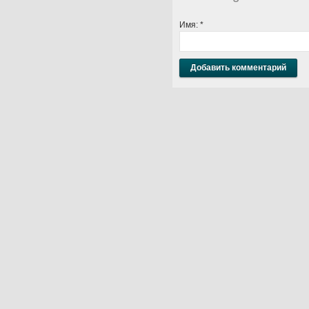
Имя:
*