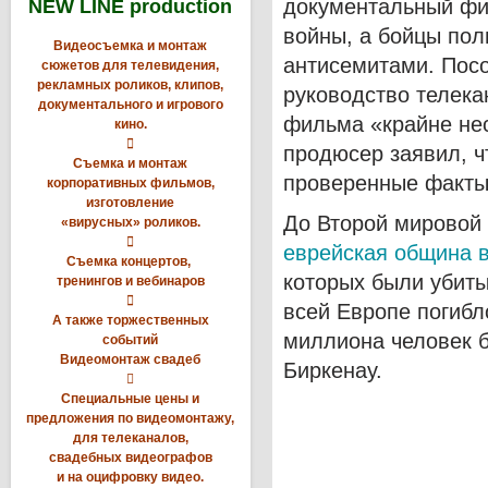
документальный фи
NEW LINE production
войны, а бойцы пол
Видеосъемка и монтаж
антисемитами. Пос
сюжетов для телевидения,
рекламных роликов, клипов,
руководство телека
документального и игрового
фильма «крайне не
кино.

продюсер заявил, ч
Съемка и монтаж
проверенные факты
корпоративных фильмов,
изготовление
До Второй мировой
«вирусных» роликов.

еврейская община 
Съемка концертов,
которых были убиты
тренингов и вебинаров

всей Европе погибл
А также торжественных
миллиона человек 
событий
Видеомонтаж свадеб
Биркенау.

Специальные цены и
предложения по видеомонтажу,
для телеканалов,
свадебных видеографов
и на оцифровку видео.