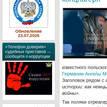
Обновление
23
.07
.2026
«Телефон доверия»
судебных приставов —
сообщите о коррупции
известного польско
Германии Ангелы М
Заголовок рядом с 
истории: как немц
войны».
Так поляки отреаги