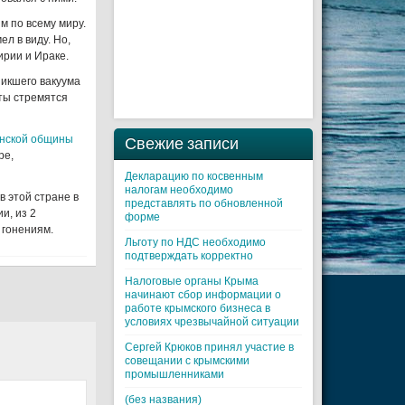
м по всему миру.
л в виду. Но,
ирии и Ираке.
никшего вакуума
ты стремятся
анской общины
Свежие записи
ре,
Декларацию по косвенным
налогам необходимо
 этой стране в
представлять по обновленной
и, из 2
форме
 гонениям.
Льготу по НДС необходимо
подтверждать корректно
Налоговые органы Крыма
начинают сбор информации о
работе крымского бизнеса в
условиях чрезвычайной ситуации
Cергей Крюков принял участие в
совещании с крымскими
промышленниками
(без названия)