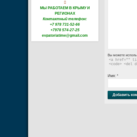

МЫ РАБОТАЕМ В КРЫМУ И
РЕГИОНАХ
Контактный телефон:
+7 978 731-52-66
+7978 574-27-25
evpatoriatime@gmail.com
Вы можете исполь
<a href="" ti
<code> <del d
Имя:
*