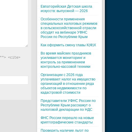
Евпаторийская Детская школа
искусств: выпускной — 2026
Особенности применения
специальных налоговых режимов
в сельскохозяйственной отрасли
обсудят на вебинаре УФНС
России по Республике Крым
Как оформить смену главы К(Ф)Х
Во время майских праздников
"> <cite> 
усиливается мониторинг и
контроль за применением
контрольно-кассовой техники
Организации с 2026 года
уплачивают налог на имущество
организаций в отношении ряда
объектов недвижимости по
кадастровой стоимости
Представители УФНС России по
Республике Крым расскажут о
налоговой декларации по НДС
ФНС России перешло на новые
криптографические стандарты
Проверить наличие льгот по