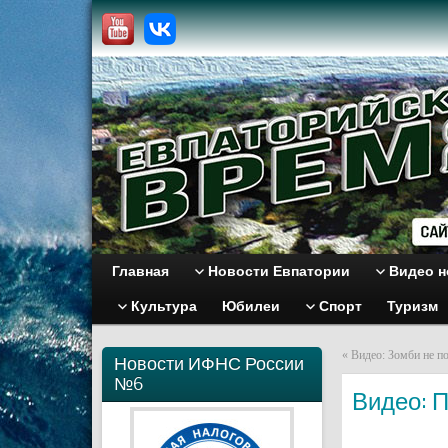
Главная
Новости Евпатории
Видео н
Культура
Юбилеи
Спорт
Туризм
«
Видео: Зомби не п
Новости ИФНС России
№6
Видео: 