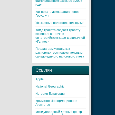
фиксированном размере в 2026
году
Как подать декларацию через
Госуслуги
Уважаемые налогоплательщики!
Когда красота создает красоту:
весенняя встреча в
евпаторийском кафе-шашлычной
«Гелиос»
Предлагаем узнать, как
распорядиться положительным
сальдо единого налогового счета
Ссылки
Apple 
National Geographic
История Евпатории
Крымское Информационное
Агентство
Международный детский центр –