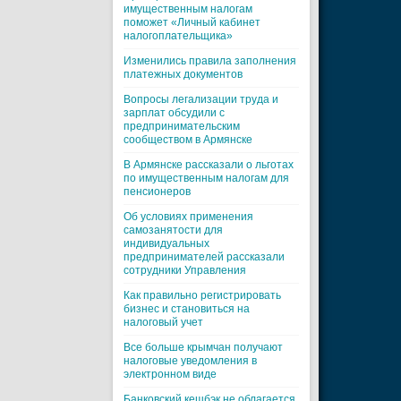
имущественным налогам
поможет «Личный кабинет
налогоплательщика»
Изменились правила заполнения
платежных документов
Вопросы легализации труда и
зарплат обсудили с
предпринимательским
сообществом в Армянске
В Армянске рассказали о льготах
по имущественным налогам для
пенсионеров
Об условиях применения
самозанятости для
индивидуальных
предпринимателей рассказали
сотрудники Управления
Как правильно регистрировать
бизнес и становиться на
налоговый учет
Все больше крымчан получают
налоговые уведомления в
электронном виде
Банковский кешбэк не облагается