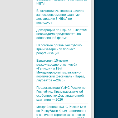
НДФЛ
Блокировки счетов всех физлиц
за несвоевременно сданную
декларацию 3-НДФЛ не
последует
Декларацию по НДС за 1 квартал
необходимо представлять по
обновленной форме
Налоговые органы Республики
Крым завершили процесс
реорганизации
Евпатория. 15-летие
международного арт-клуба
«Геликон» и 18-й
Международный музыкально-
поэтический фестиваль «Парад
лауреатов —2026»
Представители УФНС России по
Республике Крым расскажут об
особенностях Декларационной
кампании — 2026
Межрайонная ИФНС России № 6
по Республике Крым напоминает
о величине страховых взносов в