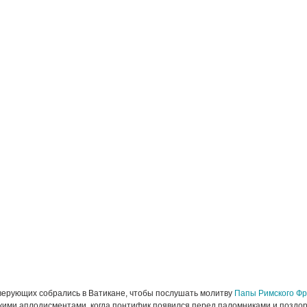
верующих собрались в Ватикане, чтобы послушать молитву
Папы Римского Фр
кими аплодисментами, когда понтифик появился перед паломниками и поздор