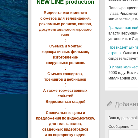
NEW LINE production
Папа Франциск п
Видеосъемка и монтаж
Глава Римско-ка
сюжетов для телевидения,
как известно, в
рекламных роликов, клипов,
Гражданская вой
документального и игрового
власти верующие
кино.
установить в Си

Съемка и монтаж
Президент Егип
корпоративных фильмов,
страны
. Однако
изготовление
свидетельствует
«вирусных» роликов.
В Ираке количес

2003 году. Были
Съемка концертов,
миллиардов 200
тренингов и вебинаров

А также торжественных
событий
Видеомонтаж свадеб
Добави

Специальные цены и
Ваш адрес email
предложения по видеомонтажу,
для телеканалов,
Сообщение:
*
свадебных видеографов
и на оцифровку видео.