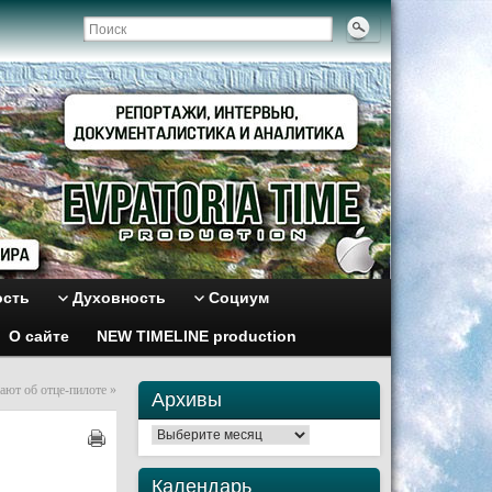
ость
Духовность
Социум
О сайте
NEW TIMELINE production
ают об отце-пилоте
»
Архивы
Архивы
Календарь