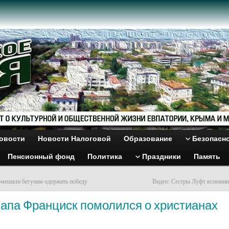
овости
Новости Налоговой
Образование
Безопасн
Пенсионный фонд
Политика
Праздники
Память
омешали бегунам одержать победу
Видео: Сестры Луфт вспомин
Папа Франциск помолился о христианах