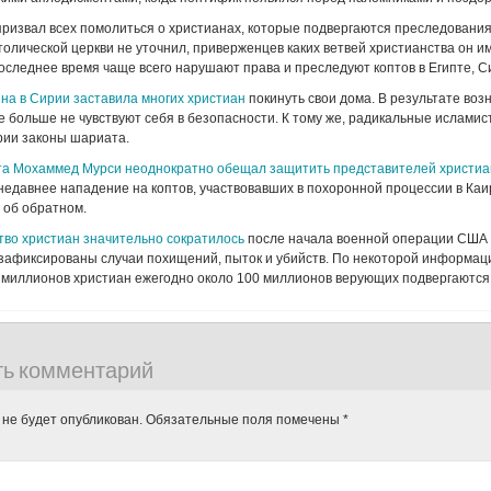
ризвал всех помолиться о христианах, которые подвергаются преследования
толической церкви не уточнил, приверженцев каких ветвей христианства он име
 последнее время чаще всего нарушают права и преследуют коптов в Египте, С
на в Сирии заставила многих христиан
покинуть свои дома. В результате воз
 больше не чувствуют себя в безопасности. К тому же, радикальные исламис
рии законы шариата.
та Мохаммед Мурси неоднократно обещал защитить представителей христи
 недавнее нападение на коптов, участвовавших в похоронной процессии в Каи
 об обратном.
тво христиан значительно сократилось
после начала военной операции США в
 зафиксированы случаи похищений, пыток и убийств. По некоторой информаци
 миллионов христиан ежегодно около 100 миллионов верующих подвергаются
ть комментарий
 не будет опубликован.
Обязательные поля помечены
*