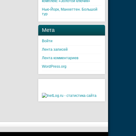
комплекс «Золотой ключик»
Нью-Йорк, Манхеттен. Большой
тур
Мета
Войти
Лента записей
Лента комментариев
WordPress.org