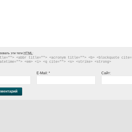
зовать эти теги
HTML
:
tle=""> <abbr title=""> <acronym title=""> <b> <blockquote cite="
atetime=""> <em> <i> <q cite=""> <s> <strike> <strong> 
E-Mail:
*
Сайт: