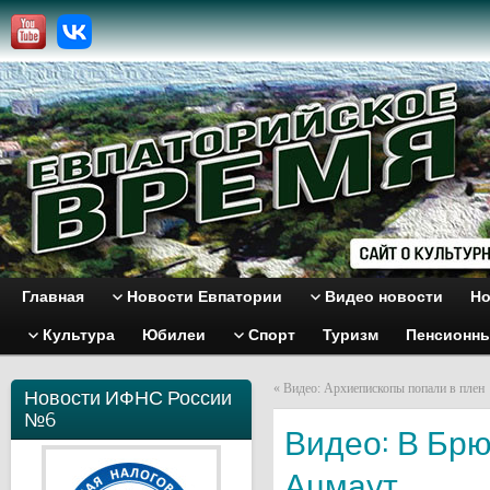
Главная
Новости Евпатории
Видео новости
Но
Культура
Юбилеи
Спорт
Туризм
Пенсионн
«
Видео: Архиепископы попали в плен
Новости ИФНС России
№6
Видео: В Брю
Ацмаут