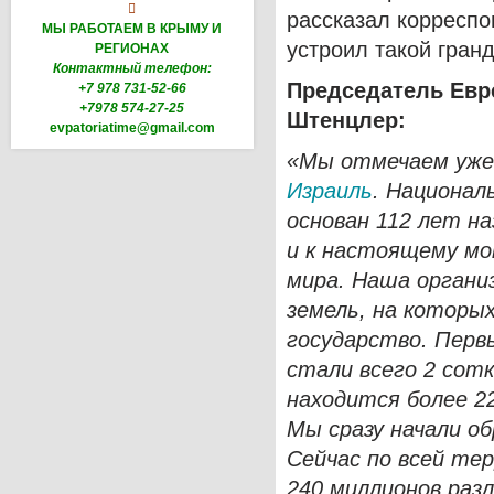

рассказал корреспо
МЫ РАБОТАЕМ В КРЫМУ И
устроил такой гран
РЕГИОНАХ
Контактный телефон:
Председатель Евр
+7 978 731-52-66
+7978 574-27-25
Штенцлер:
evpatoriatime@gmail.com
«Мы отмечаем уже
Израиль
. Национал
основан 112 лет на
и к настоящему м
мира. Наша организ
земель, на которых
государство. Перв
стали всего 2 сотк
находится более 2
Мы сразу начали о
Сейчас по всей те
240 миллионов раз