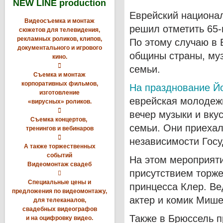
NEW LINE production
Еврейский национал
Видеосъемка и монтаж
решил отметить 65
сюжетов для телевидения,
рекламных роликов, клипов,
По этому случаю в 
документального и игрового
общины страны, муз
кино.

семьи.
Съемка и монтаж
корпоративных фильмов,
На празднование Йо
изготовление
еврейская молодежь
«вирусных» роликов.

вечер музыки и вку
Съемка концертов,
семьи. Они приехал
тренингов и вебинаров

независимости Госу
А также торжественных
событий
На этом мероприяти
Видеомонтаж свадеб
присутствием торже

Специальные цены и
принцесса Клер. В
предложения по видеомонтажу,
актер и комик Мише
для телеканалов,
свадебных видеографов
Также в Брюссель 
и на оцифровку видео.