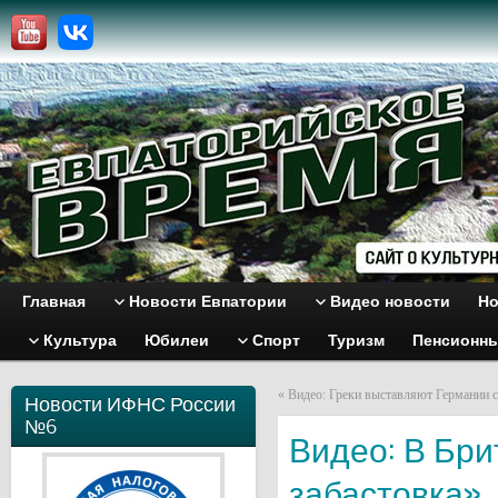
Главная
Новости Евпатории
Видео новости
Но
Культура
Юбилеи
Спорт
Туризм
Пенсионн
«
Видео: Греки выставляют Германии с
Новости ИФНС России
№6
Видео: В Бри
забастовка»