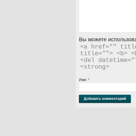
Вы можете использова
<a href="" titl
title=""> <b> <
<del datetime="
<strong> 
Имя:
*