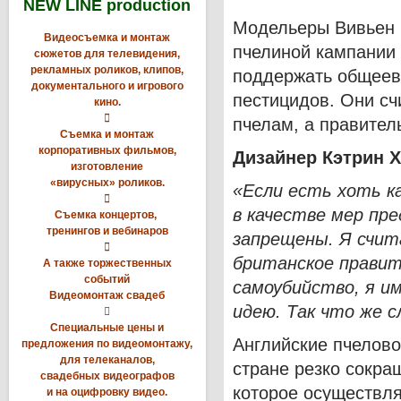
NEW LINE production
Модельеры Вивьен В
Видеосъемка и монтаж
пчелиной кампании 
сюжетов для телевидения,
рекламных роликов, клипов,
поддержать общеев
документального и игрового
пестицидов. Они сч
кино.

пчелам, а правител
Съемка и монтаж
корпоративных фильмов,
Дизайнер Кэтрин Х
изготовление
«вирусных» роликов.
«Если есть хоть к

в качестве мер пр
Съемка концертов,
тренингов и вебинаров
запрещены. Я счит

британское прави
А также торжественных
событий
самоубийство, я и
Видеомонтаж свадеб
идею. Так что же 

Специальные цены и
Английские пчелово
предложения по видеомонтажу,
для телеканалов,
стране резко сокра
свадебных видеографов
которое осуществля
и на оцифровку видео.