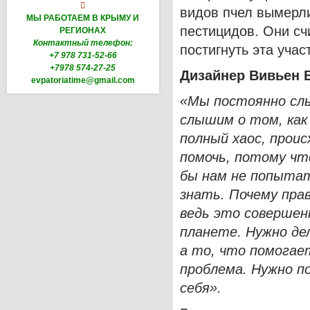

видов пчел вымерли
МЫ РАБОТАЕМ В КРЫМУ И
пестицидов. Они сч
РЕГИОНАХ
Контактный телефон:
постигнуть эта учас
+7 978 731-52-66
+7978 574-27-25
Дизайнер Вивьен 
evpatoriatime@gmail.com
«Мы постоянно слы
слышим о том, как
полный хаос, прои
помочь, потому чт
бы нам не попытат
знать. Почему пра
ведь это совершен
планете. Нужно дел
а то, что помогае
проблема. Нужно п
себя».