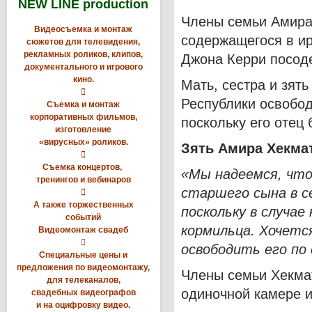
NEW LINE production
Члены семьи Амира 
Видеосъемка и монтаж
содержащегося в и
сюжетов для телевидения,
рекламных роликов, клипов,
Джона Керри посоде
документального и игрового
кино.
Мать, сестра и зят

Республики освобод
Съемка и монтаж
корпоративных фильмов,
поскольку его отец 
изготовление
«вирусных» роликов.
Зять Амира Хекма

Съемка концертов,
«Мы надеемся, что
тренингов и вебинаров
старшего сына в с

А также торжественных
поскольку в случае
событий
кормильца. Хочетс
Видеомонтаж свадеб

освободить его п
Специальные цены и
предложения по видеомонтажу,
Члены семьи Хекмат
для телеканалов,
одиночной камере и
свадебных видеографов
и на оцифровку видео.