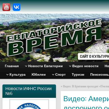
Главная
Новости Евпатории
Видео новости
Но
Культура
Юбилеи
Спорт
Туризм
Пенсионн
«
Видео: В Британии проходит «Пчелин
Новости ИФНС России
№6
Видео: Амери
досрочного 