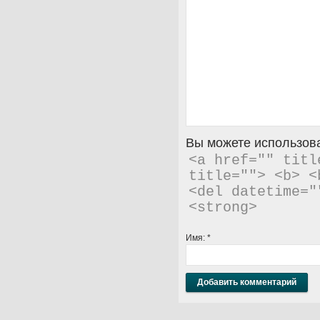
Вы можете использова
<a href="" titl
title=""> <b> <
<del datetime="
<strong> 
Имя:
*