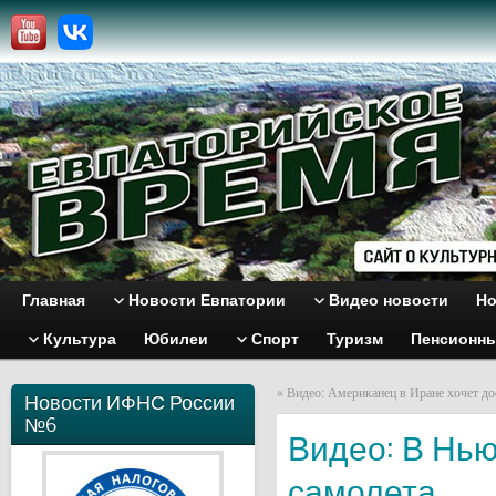
Главная
Новости Евпатории
Видео новости
Но
Культура
Юбилеи
Спорт
Туризм
Пенсионн
«
Видео: Американец в Иране хочет д
Новости ИФНС России
№6
Видео: В Нь
самолета