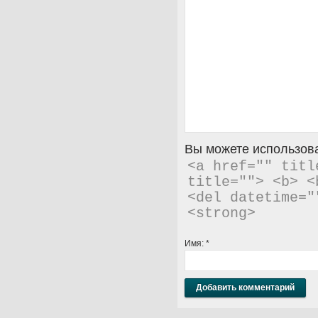
Вы можете использова
<a href="" titl
title=""> <b> <
<del datetime="
<strong> 
Имя:
*