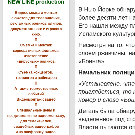
NEW LINE production
В Нью-Йорке обнару
Видеосъемка и монтаж
более десяти лет н
сюжетов для телевидения,
рекламных роликов, клипов,
Его нашли между п
документального и игрового
Исламского культур
кино.

Несмотря на то, чт
Съемка и монтаж
корпоративных фильмов,
слоем ржавчины, н
изготовление
«Боинга».
«вирусных» роликов.

Начальник полици
Съемка концертов,
тренингов и вебинаров
«Установлено, что

А также торжественных
приглядеться, то
событий
номер и слово «Бои
Видеомонтаж свадеб

Деталь была обнар
Специальные цены и
предложения по видеомонтажу,
выделенное под стр
для телеканалов,
Власти пытаются оп
свадебных видеографов
и на оцифровку видео.