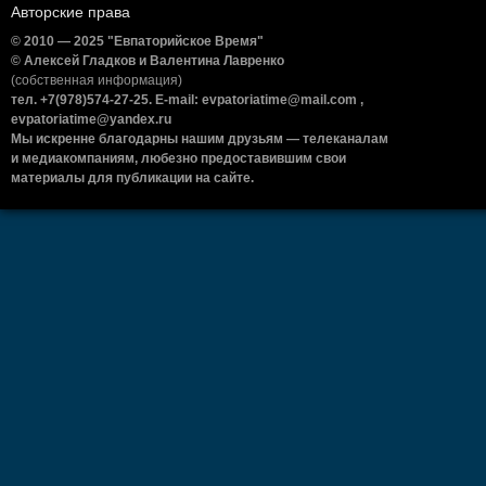
Авторские права
© 2010 — 2025 "Евпаторийское Время"
© Алексей Гладков и Валентина Лавренко
(собственная информация)
тел. +7(978)574-27-25. E-mail: evpatoriatime@mail.com ,
evpatoriatime@yandex.ru
Мы искренне благодарны нашим друзьям — телеканалам
и медиакомпаниям, любезно предоставившим свои
материалы для публикации на сайте.