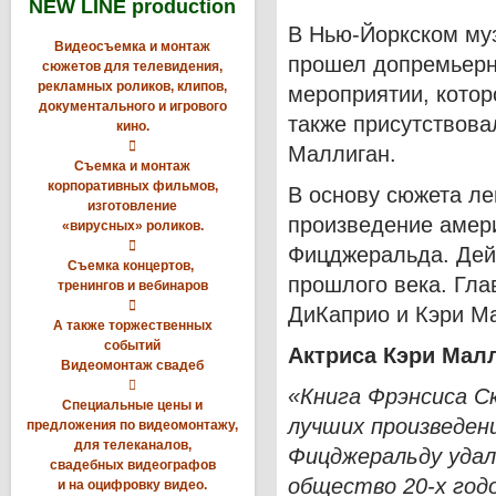
NEW LINE production
В Нью-Йоркском муз
Видеосъемка и монтаж
прошел допремьер
сюжетов для телевидения,
рекламных роликов, клипов,
мероприятии, котор
документального и игрового
также присутствова
кино.

Маллиган.
Съемка и монтаж
корпоративных фильмов,
В основу сюжета л
изготовление
произведение амери
«вирусных» роликов.

Фицджеральда. Дей
Съемка концертов,
прошлого века. Гла
тренингов и вебинаров

ДиКаприо и Кэри М
А также торжественных
событий
Актриса Кэри Малл
Видеомонтаж свадеб

«Книга Фрэнсиса С
Специальные цены и
лучших произведен
предложения по видеомонтажу,
для телеканалов,
Фицджеральду удал
свадебных видеографов
общество 20-х годо
и на оцифровку видео.