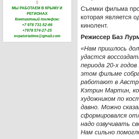

Съемки фильма про
МЫ РАБОТАЕМ В КРЫМУ И
РЕГИОНАХ
которая является о
Контактный телефон:
кинолент.
+7 978 731-52-66
+7978 574-27-25
Режиссер Баз Лур
evpatoriatime@gmail.com
«Нам пришлось дол
удастся воссоздат
периода 20-х годов
этом фильме собра
работают в Австра
Кэтрин Мартин, к
художником по кос
давно. Можно сказа
сформировался отл
надо озвучивать св
Нам сильно помогл