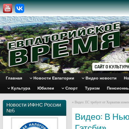
Главная
Новости Евпатории
Видео новости
Но
Культура
Юбилеи
Спорт
Туризм
Пенсионн
«
Видео: ЕС требует от Хорватии измен
Новости ИФНС России
№6
Видео: В Нью
Гэтсби»