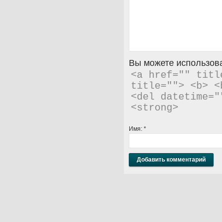
Вы можете использова
<a href="" titl
title=""> <b> <
<del datetime="
<strong> 
Имя:
*