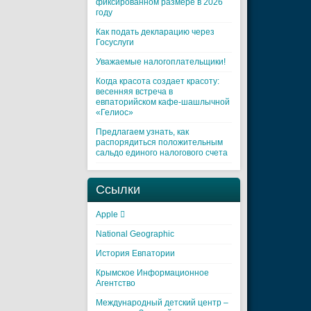
фиксированном размере в 2026
году
Как подать декларацию через
Госуслуги
Уважаемые налогоплательщики!
Когда красота создает красоту:
весенняя встреча в
евпаторийском кафе-шашлычной
«Гелиос»
Предлагаем узнать, как
распорядиться положительным
сальдо единого налогового счета
Ссылки
Apple 
National Geographic
История Евпатории
Крымское Информационное
Агентство
Международный детский центр –