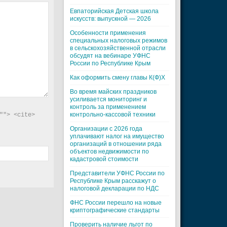
Евпаторийская Детская школа
искусств: выпускной — 2026
Особенности применения
специальных налоговых режимов
в сельскохозяйственной отрасли
обсудят на вебинаре УФНС
России по Республике Крым
Как оформить смену главы К(Ф)Х
Во время майских праздников
усиливается мониторинг и
контроль за применением
контрольно-кассовой техники
"> <cite> 
Организации с 2026 года
уплачивают налог на имущество
организаций в отношении ряда
объектов недвижимости по
кадастровой стоимости
Представители УФНС России по
Республике Крым расскажут о
налоговой декларации по НДС
ФНС России перешло на новые
криптографические стандарты
Проверить наличие льгот по