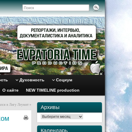
ость
Духовность
Социум
О сайте
NEW TIMELINE production
ился в Лигу Леумит
»
Архивы
ком
Архивы
Календарь