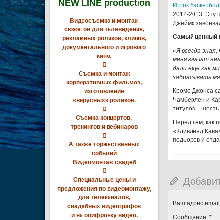
NEW LINE production
Игрок баскетбо
2012-2013. Эту 
Видеосъемка и монтаж
Джеймс завоевал
сюжетов для телевидения,
Самый ценный 
рекламных роликов, клипов,
документального и игрового
«Я всегда знал,
кино.
меня значат нем

дали еще как м
Съемка и монтаж
забрасывать мяч
корпоративных фильмов,
Кроме Джонса са
изготовление
Чамберлен и Кар
«вирусных» роликов.
титулов – шесть.

Съемка концертов,
Перед тем, как 
тренингов и вебинаров
«Кливленд Кавал

подборов и отда
А также торжественных
событий
Видеомонтаж свадеб

Добави
Специальные цены и
предложения по видеомонтажу,
для телеканалов,
Ваш адрес email
свадебных видеографов
и на оцифровку видео.
Сообщение:
*