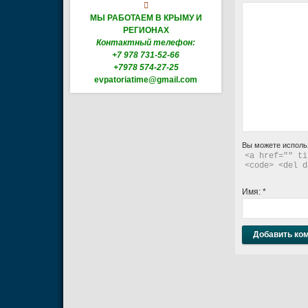

МЫ РАБОТАЕМ В КРЫМУ И
РЕГИОНАХ
Контактный телефон:
+7 978 731-52-66
+7978 574-27-25
evpatoriatime@gmail.com
Вы можете исполь
<a href="" ti
<code> <del d
Имя:
*