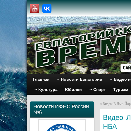
Главная
Новости Евпатории
Видео н
Культура
Юбилеи
Спорт
Туризм
«
Видео: В Нью-Йорк
Новости ИФНС России
№6
Видео: 
НБА