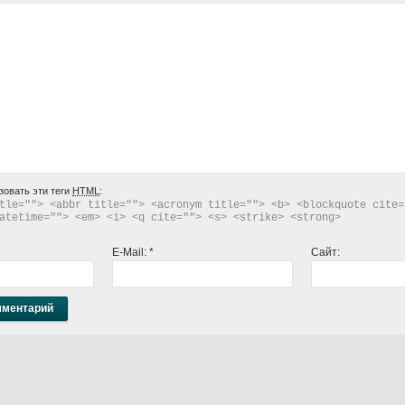
зовать эти теги
HTML
:
tle=""> <abbr title=""> <acronym title=""> <b> <blockquote cite="
atetime=""> <em> <i> <q cite=""> <s> <strike> <strong> 
E-Mail:
*
Сайт: