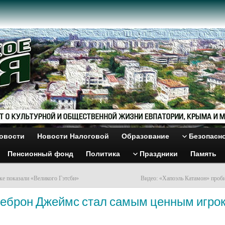
овости
Новости Налоговой
Образование
Безопасн
Пенсионный фонд
Политика
Праздники
Память
е показали «Великого Гэтсби»
Видео: «Хапоэль Катамон» проб
Леброн Джеймс стал самым ценным игро