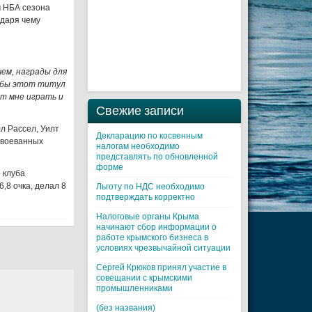
 НБА сезона
одаря чему
ем, награды для
тобы этот титул
т мне играть и
Свежие записи
л Рассел, Уилт
Декларацию по косвенным
авоеванных
налогам необходимо
представлять по обновленной
форме
 клуба
,8 очка, делал 8
Льготу по НДС необходимо
подтверждать корректно
Налоговые органы Крыма
начинают сбор информации о
работе крымского бизнеса в
условиях чрезвычайной ситуации
Cергей Крюков принял участие в
совещании с крымскими
промышленниками
(без названия)