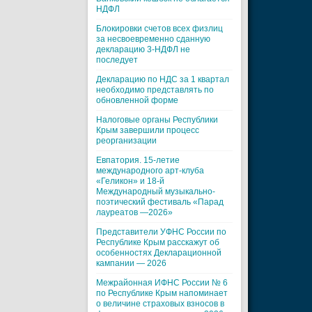
НДФЛ
Блокировки счетов всех физлиц
за несвоевременно сданную
декларацию 3-НДФЛ не
последует
Декларацию по НДС за 1 квартал
необходимо представлять по
обновленной форме
Налоговые органы Республики
Крым завершили процесс
реорганизации
Евпатория. 15-летие
международного арт-клуба
«Геликон» и 18-й
Международный музыкально-
поэтический фестиваль «Парад
лауреатов —2026»
Представители УФНС России по
Республике Крым расскажут об
особенностях Декларационной
кампании — 2026
Межрайонная ИФНС России № 6
по Республике Крым напоминает
о величине страховых взносов в