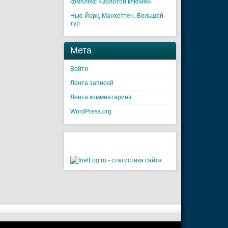
комплекс «Золотой ключик»
Нью-Йорк, Манхеттен. Большой
тур
Мета
Войти
Лента записей
Лента комментариев
WordPress.org