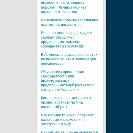
имущественным налогам
поможет «Личный кабинет
налогоплательщика»
Изменились правила заполнения
платежных документов
Вопросы легализации труда и
зарплат обсудили с
предпринимательским
сообществом в Армянске
В Армянске рассказали о льготах
по имущественным налогам для
пенсионеров
Об условиях применения
самозанятости для
индивидуальных
предпринимателей рассказали
сотрудники Управления
Как правильно регистрировать
бизнес и становиться на
налоговый учет
Все больше крымчан получают
налоговые уведомления в
электронном виде
Банковский кешбэк не облагается