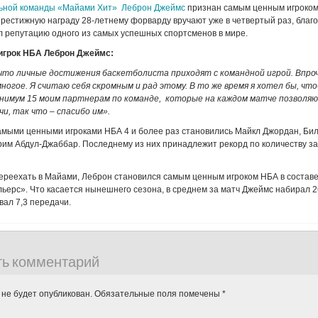
льной команды «Майами Хит»
Леброн Джеймс
признан самым ценным игроком
престижную награду 28-летнему форварду вручают уже в четвертый раз, благ
 репутацию одного из самых успешных спортсменов в мире.
игрок НБА Леброн Джеймс:
 что личные достижения баскетболиста приходят с командной игрой. Впроч
ногое. Я считаю себя скромным и рад этому. В то же время я хотел бы, ч
инимум 15 моим партнерам по команде, которые на каждом матче позволяю
и, так что – спасибо им».
мыми ценными игроками НБА 4 и более раз становились Майкл Джордан, Бил
им Абдул-Джаббар. Последнему из них принадлежит рекорд по количеству з
переехать в Майами, Леброн становился самым ценным игроком НБА в составе
ьерс». Что касается нынешнего сезона, в среднем за матч Джеймс набирал 26
вал 7,3 передачи.
ть комментарий
 не будет опубликован.
Обязательные поля помечены
*