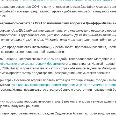
нерального секретаря ООН по политическим вопросам Джеффри Фелтман заяв
ь-Шабааб» все еще представляют угрозу и добавил, что работа над восстан
ься.
енерального секретаря ООН по политическим вопросам Джеффри Фелтман
боевики «Аль-Шабааб» начали отступать, они уже получили несколько пора
отивостояния группировке следует продолжать. Даже принимая во внимани
достижения в борьбе с «Аль-Шабааб», пока рано говорить, что война окон
 что продолжит оказывать помощь и реализовать программы развития, несм
 со стороны военизированной группировки.
ь-Шабааб», которая связана с «Аль-Каидой», контролировала Могадишо с 20
Африканского союза вытеснили боевиков
из столицы страны. На этой неделе
 США, Катар и правительства азиатских стран обязались выделить Могадишо
омочь правительству предотвратить возвращение исламистских боевиков.
ры стран Восточной Африки провели встречу в столице Уганды, городе Кампа
лужили
пути борьбы с распространением терроризма и экстремизма в регион
грожала Уганде, правительство страны объявило о состоянии повышенной б
нии произошла террористическая атака. В результате взрыва внутри здания 
 десятки получили ранения.
лиция арестовала четырех граждан Саудовской Аравии, которых подозреваю