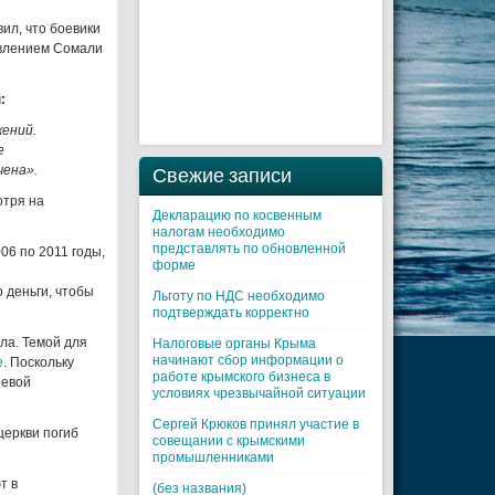
ил, что боевики
овлением Сомали
:
жений.
е
чена».
Свежие записи
отря на
Декларацию по косвенным
налогам необходимо
представлять по обновленной
06 по 2011 годы,
форме
 деньги, чтобы
Льготу по НДС необходимо
подтверждать корректно
ла. Темой для
Налоговые органы Крыма
начинают сбор информации о
е
. Поскольку
работе крымского бизнеса в
оевой
условиях чрезвычайной ситуации
Cергей Крюков принял участие в
церкви погиб
совещании с крымскими
промышленниками
т в
(без названия)