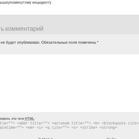
 вышеупомянутому инциденту.
ть комментарий
 не будет опубликован.
Обязательные поля помечены
*
зовать эти теги
HTML
:
tle=""> <abbr title=""> <acronym title=""> <b> <blockquote cite="
atetime=""> <em> <i> <q cite=""> <s> <strike> <strong> 