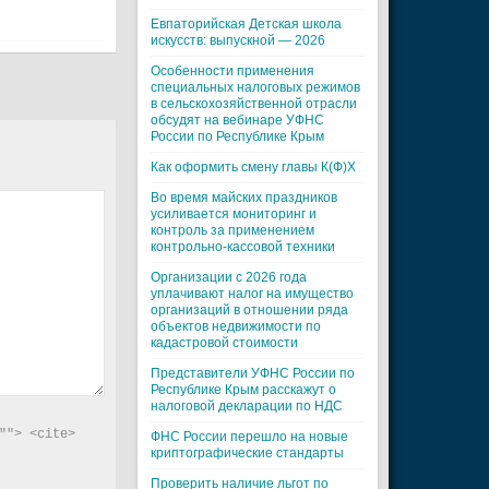
Евпаторийская Детская школа
искусств: выпускной — 2026
Особенности применения
специальных налоговых режимов
в сельскохозяйственной отрасли
обсудят на вебинаре УФНС
России по Республике Крым
Как оформить смену главы К(Ф)Х
Во время майских праздников
усиливается мониторинг и
контроль за применением
контрольно-кассовой техники
Организации с 2026 года
уплачивают налог на имущество
организаций в отношении ряда
объектов недвижимости по
кадастровой стоимости
Представители УФНС России по
Республике Крым расскажут о
налоговой декларации по НДС
"> <cite> 
ФНС России перешло на новые
криптографические стандарты
Проверить наличие льгот по