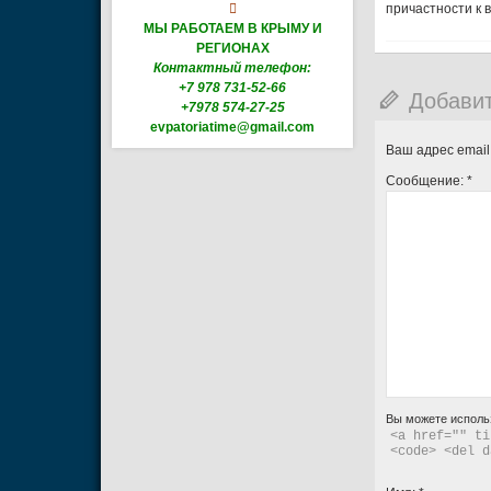

причастности к
МЫ РАБОТАЕМ В КРЫМУ И
РЕГИОНАХ
Контактный телефон:
+7 978 731-52-66
Добави
+7978 574-27-25
evpatoriatime@gmail.com
Ваш адрес email
Сообщение:
*
Вы можете исполь
<a href="" ti
<code> <del d