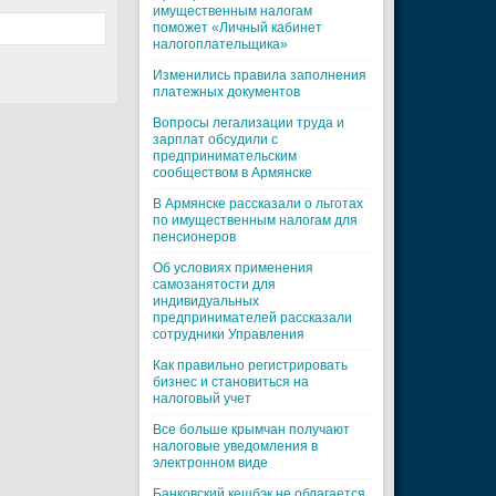
имущественным налогам
поможет «Личный кабинет
налогоплательщика»
Изменились правила заполнения
платежных документов
Вопросы легализации труда и
зарплат обсудили с
предпринимательским
сообществом в Армянске
В Армянске рассказали о льготах
по имущественным налогам для
пенсионеров
Об условиях применения
самозанятости для
индивидуальных
предпринимателей рассказали
сотрудники Управления
Как правильно регистрировать
бизнес и становиться на
налоговый учет
Все больше крымчан получают
налоговые уведомления в
электронном виде
Банковский кешбэк не облагается