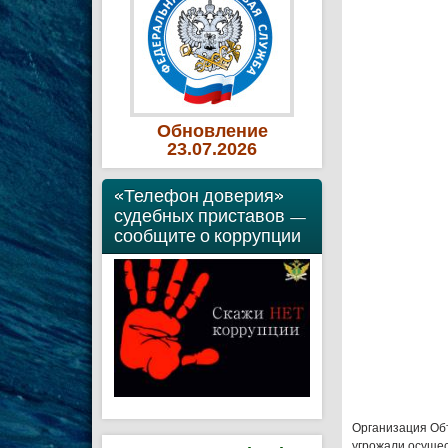
Обновление
23
.07
.2026
«Телефон доверия»
судебных приставов —
сообщите о коррупции
Организация Об
угрожали осуще