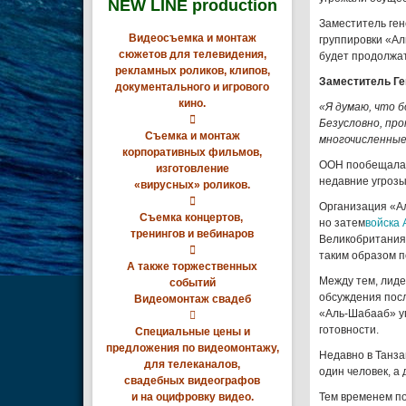
NEW LINE production
Заместитель ге
Видеосъемка и монтаж
группировки «Ал
сюжетов для телевидения,
будет продолжат
рекламных роликов, клипов,
Заместитель Г
документального и игрового
кино.
«Я думаю, что 

Безусловно, пр
Съемка и монтаж
многочисленные 
корпоративных фильмов,
ООН пообещала,
изготовление
недавние угрозы
«вирусных» роликов.

Организация «Ал
Съемка концертов,
но затем
войска 
тренингов и вебинаров
Великобритания,

таким образом п
А также торжественных
Между тем, лиде
событий
обсуждения пос
Видеомонтаж свадеб
«Аль-Шабааб» у

готовности.
Специальные цены и
предложения по видеомонтажу,
Недавно в Танза
для телеканалов,
один человек, а
свадебных видеографов
и на оцифровку видео.
Тем временем по