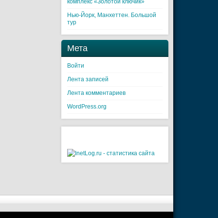
комплекс «Золотой ключик»
Нью-Йорк, Манхеттен. Большой
тур
Мета
Войти
Лента записей
Лента комментариев
WordPress.org