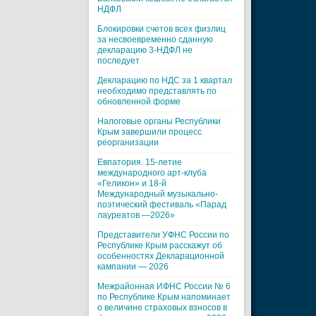
НДФЛ
Блокировки счетов всех физлиц
за несвоевременно сданную
декларацию 3-НДФЛ не
последует
Декларацию по НДС за 1 квартал
необходимо представлять по
обновленной форме
Налоговые органы Республики
Крым завершили процесс
реорганизации
Евпатория. 15-летие
международного арт-клуба
«Геликон» и 18-й
Международный музыкально-
поэтический фестиваль «Парад
лауреатов —2026»
Представители УФНС России по
Республике Крым расскажут об
особенностях Декларационной
кампании — 2026
Межрайонная ИФНС России № 6
по Республике Крым напоминает
о величине страховых взносов в