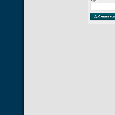
Имя:
*