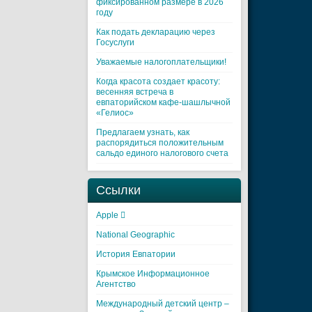
фиксированном размере в 2026
году
Как подать декларацию через
Госуслуги
Уважаемые налогоплательщики!
Когда красота создает красоту:
весенняя встреча в
евпаторийском кафе-шашлычной
«Гелиос»
Предлагаем узнать, как
распорядиться положительным
сальдо единого налогового счета
Ссылки
Apple 
National Geographic
История Евпатории
Крымское Информационное
Агентство
Международный детский центр –