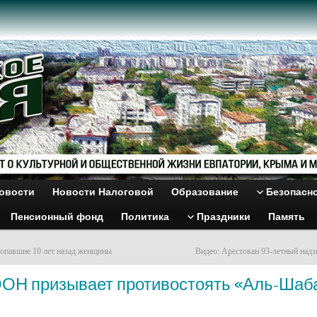
овости
Новости Налоговой
Образование
Безопасн
Пенсионный фонд
Политика
Праздники
Память
опавшие 10 лет назад женщины
Видео: Арестован 93-летный над
ООН призывает противостоять «Аль-Шаб