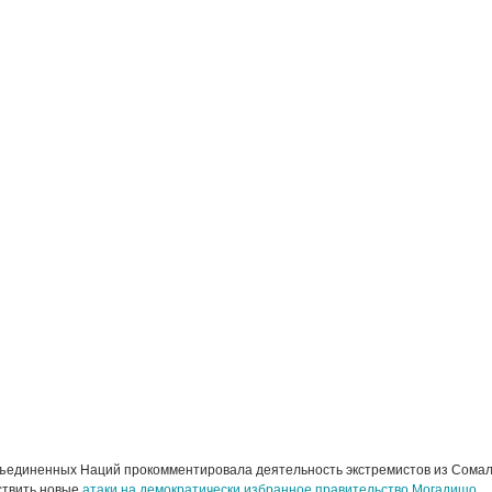
ъединенных Наций прокомментировала деятельность экстремистов из Сомал
ствить новые
атаки на демократически избранное правительство Могадишо
.