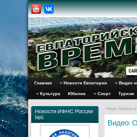
Главная
Новости Евпатории
Видео н
Культура
Юбилеи
Спорт
Туризм
«
Видео: Найдены пр
Новости ИФНС России
№6
Видео: 