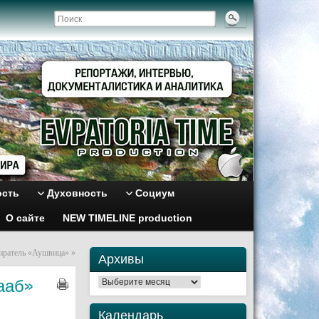
ость
Духовность
Социум
О сайте
NEW TIMELINE production
зиратель «Аушвица»
»
Архивы
ааб»
Архивы
Календарь