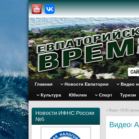
Главная
Новости Евпатории
Видео н
Культура
Юбилеи
Спорт
Туризм
«
Видео: ООН призы
Новости ИФНС России
№6
Видео: 