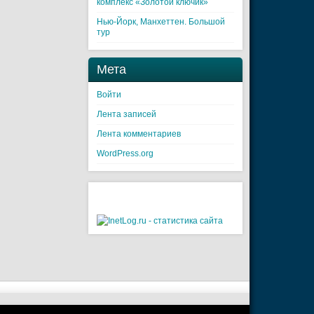
комплекс «Золотой ключик»
Нью-Йорк, Манхеттен. Большой
тур
Мета
Войти
Лента записей
Лента комментариев
WordPress.org