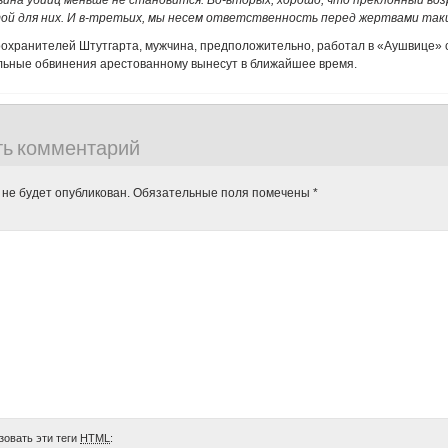
 вина убийц меньше не становится. Во-вторых, хорошо, что преклонный во
ой для них. И в-третьих, мы несем ответственность перед жертвами так
охранителей Штутгарта, мужчина, предположительно, работал в «Аушвице» с
льные обвинения арестованному вынесут в ближайшее время.
ть комментарий
 не будет опубликован.
Обязательные поля помечены
*
зовать эти теги
HTML
: