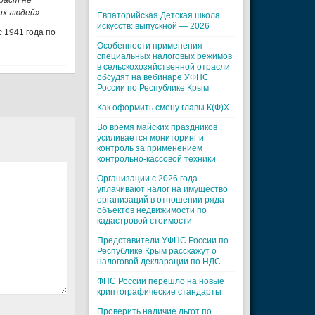
зраст не
их людей».
Евпаторийская Детская школа
искусств: выпускной — 2026
 1941 года по
Особенности применения
специальных налоговых режимов
в сельскохозяйственной отрасли
обсудят на вебинаре УФНС
России по Республике Крым
Как оформить смену главы К(Ф)Х
Во время майских праздников
усиливается мониторинг и
контроль за применением
контрольно-кассовой техники
Организации с 2026 года
уплачивают налог на имущество
организаций в отношении ряда
объектов недвижимости по
кадастровой стоимости
Представители УФНС России по
Республике Крым расскажут о
налоговой декларации по НДС
ФНС России перешло на новые
криптографические стандарты
Проверить наличие льгот по