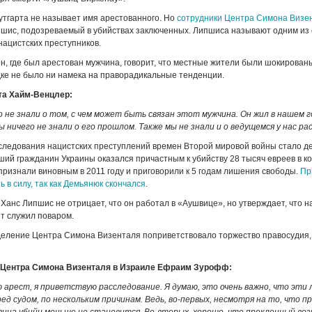
тгарта не называет имя арестованного. Но
сотрудники Центра Симона Визе
пшис, подозреваемый в убийствах заключенных. Липшиса называют одним из
ацистских преступников.
н, где был арестован мужчина, говорит, что местные жители были шокированы,
ке не было ни намека на праворадикальные тенденции.
та Хайм-Венцлер:
не знали о том, с чем может быть связан этот мужчина. Он жил в нашем г
ы ничего не знали о его прошлом. Также мы не знали и о ведущемся у нас ра
следования нацистских преступлений времен Второй мировой войны стало д
ий гражданин Украины оказался причастным к убийству 28 тысяч евреев в к
признали виновным в 2011 году и приговорили к 5 годам лишения свободы.
Пр
ь в силу, так как Демьянюк скончался
.
анс Липшис не отрицает, что он работал в «Аушвице», но утверждает, что 
ет служил поваром.
еление Центра Симона Визенталя поприветствовало торжество правосудия, 
 Центра Симона Визенталя в Израиле Ефраим Зурофф:
 арест, я приветствую расследование. Я думаю, это очень важно, что эти
д судом, по нескольким причинам. Ведь, во-первых, несмотря на то, что п