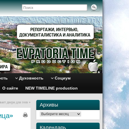
ость
Духовность
Социум
О сайте
NEW TIMELINE production
вает двери для геев
»
Архивы
ица»
Архивы
Календарь