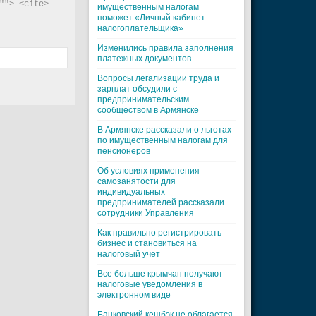
"> <cite> 
имущественным налогам
поможет «Личный кабинет
налогоплательщика»
Изменились правила заполнения
платежных документов
Вопросы легализации труда и
зарплат обсудили с
предпринимательским
сообществом в Армянске
В Армянске рассказали о льготах
по имущественным налогам для
пенсионеров
Об условиях применения
самозанятости для
индивидуальных
предпринимателей рассказали
сотрудники Управления
Как правильно регистрировать
бизнес и становиться на
налоговый учет
Все больше крымчан получают
налоговые уведомления в
электронном виде
Банковский кешбэк не облагается