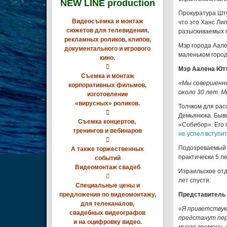
NEW LINE production
Прокуратура Шту
Видеосъемка и монтаж
что это Ханс Ли
сюжетов для телевидения,
разыскиваемых н
рекламных роликов, клипов,
Мэр города Аале
документального и игрового
маленьком город
кино.

Мэр Аалена Ют
Съемка и монтаж
«Мы совершенно 
корпоративных фильмов,
около 30 лет. М
изготовление
«вирусных» роликов.
Толчком для рас

Демьянюка. Бывш
Съемка концертов,
«Собибор». Его 
тренингов и вебинаров
не успел вступит

Подозреваемый Х
А также торжественных
практически 5 л
событий
Видеомонтаж свадеб
Израильское отд

лет спустя.
Специальные цены и
предложения по видеомонтажу,
Представитель
для телеканалов,
«Я приветствую
свадебных видеографов
предстанут пере
и на оцифровку видео.