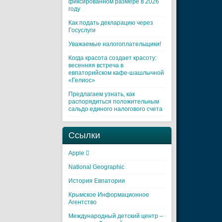
фиксированном размере в 2026
году
Как подать декларацию через
Госуслуги
Уважаемые налогоплательщики!
Когда красота создает красоту:
весенняя встреча в
евпаторийском кафе-шашлычной
«Гелиос»
Предлагаем узнать, как
распорядиться положительным
сальдо единого налогового счета
Ссылки
Apple 
National Geographic
История Евпатории
Крымское Информационное
Агентство
Международный детский центр –