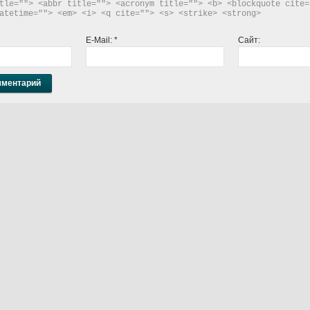
tle=""> <abbr title=""> <acronym title=""> <b> <blockquote cite="
atetime=""> <em> <i> <q cite=""> <s> <strike> <strong> 
E-Mail:
*
Сайт: