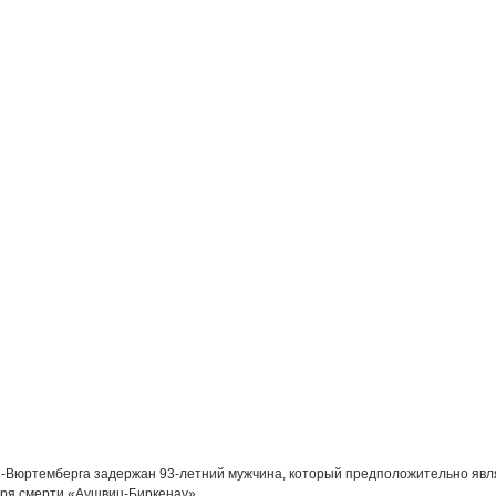
-Вюртемберга задержан 93-летний мужчина, который предположительно яв
еря смерти «Аушвиц-Биркенау».