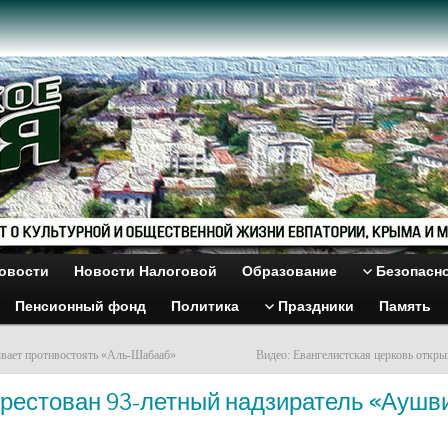
овости
Новости Налоговой
Образование
Безопасн
Пенсионный фонд
Политика
Праздники
Память
вает противостоять «Аль-Шабааб»
Видео: Евангелистская церковь откры
Арестован 93-летный надзиратель «Аушв