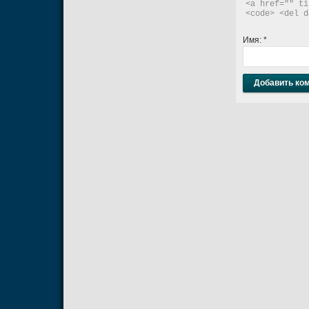
<a href="" ti
<code> <del d
Имя:
*