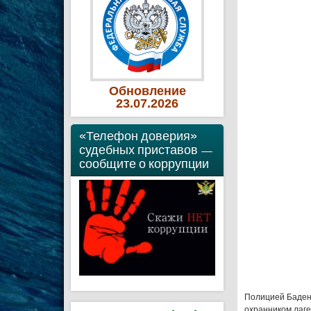
Обновление
23
.07
.2026
«Телефон доверия»
судебных приставов —
сообщите о коррупции
Полицией Баден
охранником лаг