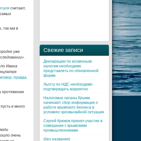
нталя
считают,
 самых
 так как в
Свежие записи
ородке уже
сследовании».
Декларацию по косвенным
ело Ивана
налогам необходимо
представлять по обновленной
онцлагере
форме
иговор, правда,
Льготу по НДС необходимо
подтверждать корректно
на протяжении
Налоговые органы Крыма
начинают сбор информации о
пусть и много
работе крымского бизнеса в
условиях чрезвычайной ситуации
Cергей Крюков принял участие в
совещании с крымскими
 люди
промышленниками
рошло очень
(без названия)