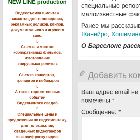
NEW LINE production
специальные репор
малоизвестные фак
Видеосъемка и монтаж
сюжетов для телевидения,
рекламных роликов, клипов,
Ранее мы рассказы
документального и игрового
Жанейро
,
Хошимин
кино.

О Барселоне расс
Съемка и монтаж
корпоративных фильмов,
изготовление
«вирусных» роликов.

Добавить к
Съемка концертов,
тренингов и вебинаров

Ваш адрес email не
А также торжественных
событий
помечены
*
Видеомонтаж свадеб

Сообщение:
*
Специальные цены и
предложения по видеомонтажу,
для телеканалов,
свадебных видеографов
и на оцифровку видео.