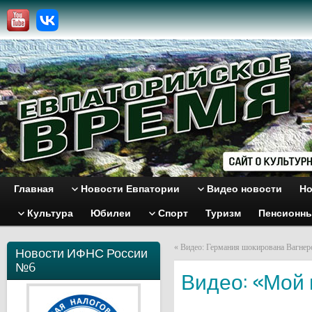
Главная
Новости Евпатории
Видео новости
Но
Культура
Юбилеи
Спорт
Туризм
Пенсионн
«
Видео: Германия шокирована Вагнер
Новости ИФНС России
№6
Видео: «Мой