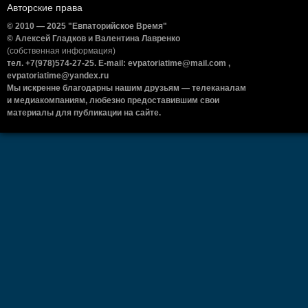
Авторские права
© 2010 — 2025 "Евпаторийское Время"
© Алексей Гладков и Валентина Лавренко
(собственная информация)
тел. +7(978)574-27-25. E-mail: evpatoriatime@mail.com ,
evpatoriatime@yandex.ru
Мы искренне благодарны нашим друзьям — телеканалам
и медиакомпаниям, любезно предоставившим свои
материалы для публикации на сайте.