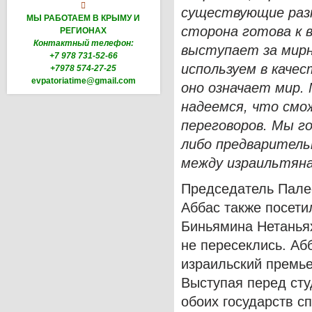

существующие разн
МЫ РАБОТАЕМ В КРЫМУ И
сторона готова к 
РЕГИОНАХ
Контактный телефон:
выступает за мирн
+7 978 731-52-66
используем в каче
+7978 574-27-25
evpatoriatime@gmail.com
оно означает мир.
надеемся, что смо
переговоров. Мы г
либо предваритель
между израильтяна
Председатель Пале
Аббас также посети
Биньямина Нетаньях
не пересеклись. Абб
израильский премье
Выступая перед сту
обоих государств с