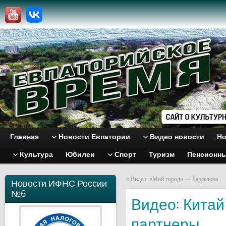
Главная
Новости Евпатории
Видео новости
Но
Культура
Юбилеи
Спорт
Туризм
Пенсионн
«
Видео: «Мой город» — Барселона
Новости ИФНС России
№6
Видео: Китай
партнеры