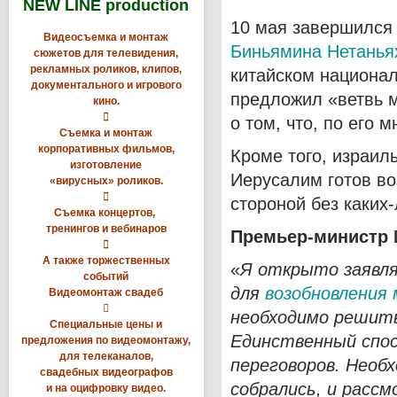
NEW LINE production
10 мая завершилс
Видеосъемка и монтаж
Биньямина Нетаньях
сюжетов для телевидения,
рекламных роликов, клипов,
китайском национа
документального и игрового
предложил «ветвь м
кино.

о том, что, по его 
Съемка и монтаж
корпоративных фильмов,
Кроме того, израил
изготовление
Иерусалим готов во
«вирусных» роликов.

стороной без каких
Съемка концертов,
тренингов и вебинаров
Премьер-министр 

А также торжественных
«
Я открыто заявля
событий
для
возобновления 
Видеомонтаж свадеб

необходимо решить
Специальные цены и
Единственный спос
предложения по видеомонтажу,
для телеканалов,
переговоров. Необ
свадебных видеографов
собрались, и расс
и на оцифровку видео.