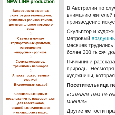
NEW LINE production
В Австралии по сл
Видеосъемка и монтаж
вниманию жителей и
сюжетов для телевидения,
рекламных роликов, клипов,
произведение искус
документального и игрового
кино.
Скульптор и художн

метровый
воздушн
Съемка и монтаж
корпоративных фильмов,
месяцев трудились 
изготовление
более 300 тысяч до
«вирусных» роликов.

Пиччинини рассказа
Съемка концертов,
тренингов и вебинаров
природы. Несмотря 

художницы, которая
А также торжественных
событий
Посетительница п
Видеомонтаж свадеб

«
Сначала нам не оч
Специальные цены и
предложения по видеомонтажу,
мнение».
для телеканалов,
свадебных видеографов
Другие же гости пра
и на оцифровку видео.