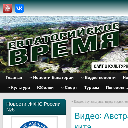
Главная
Новости Евпатории
Видео новости
Но
Культура
Юбилеи
Спорт
Туризм
Пенсионн
«
Видео: Psy выступил перед студента
Новости ИФНС России
№6
Видео: Авст
кита