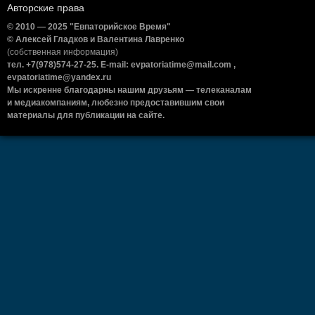
Авторские права
© 2010 — 2025 "Евпаторийское Время"
© Алексей Гладков и Валентина Лавренко
(собственная информация)
тел. +7(978)574-27-25. E-mail: evpatoriatime@mail.com ,
evpatoriatime@yandex.ru
Мы искренне благодарны нашим друзьям — телеканалам
и медиакомпаниям, любезно предоставившим свои
материалы для публикации на сайте.