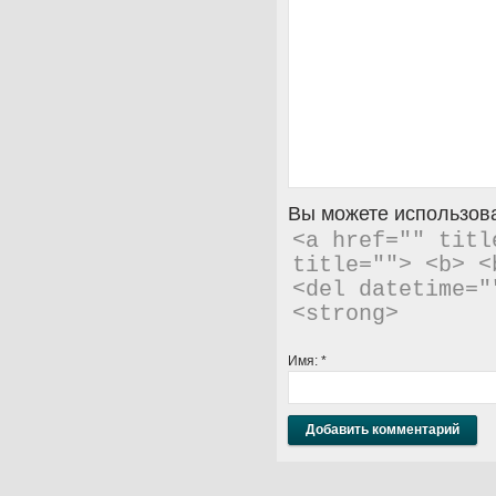
Вы можете использова
<a href="" titl
title=""> <b> <
<del datetime="
<strong> 
Имя:
*