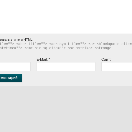
зовать эти теги
HTML
:
tle=""> <abbr title=""> <acronym title=""> <b> <blockquote cite="
atetime=""> <em> <i> <q cite=""> <s> <strike> <strong> 
E-Mail:
*
Сайт: