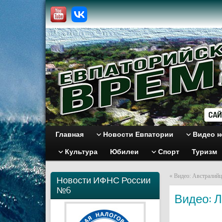
Главная
Новости Евпатории
Видео н
Культура
Юбилеи
Спорт
Туризм
«
Видео: Австралийц
Новости ИФНС России
№6
Видео: Л