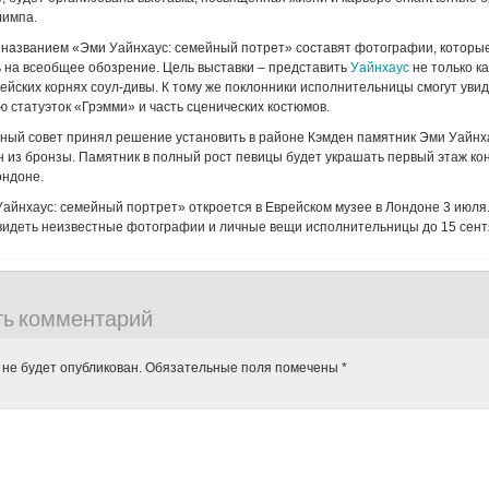
лимпа.
названием «Эми Уайнхаус: семейный потрет» составят фотографии, которые
 на всеобщее обозрение. Цель выставки – представить
Уайнхаус
не только ка
рейских корнях соул-дивы. К тому же поклонники исполнительницы смогут уви
ию статуэток «Грэмми» и часть сценических костюмов.
тный совет принял решение установить в районе Кэмден памятник Эми Уайнх
н из бронзы. Памятник в полный рост певицы будет украшать первый этаж ко
ондоне.
айнхаус: семейный портрет» откроется в Еврейском музее в Лондоне 3 июля
видеть неизвестные фотографии и личные вещи исполнительницы до 15 сент
ть комментарий
 не будет опубликован.
Обязательные поля помечены
*