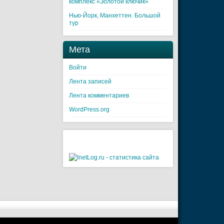
комплекс «Золотой ключик»
Нью-Йорк, Манхеттен. Большой
тур
Мета
Войти
Лента записей
Лента комментариев
WordPress.org