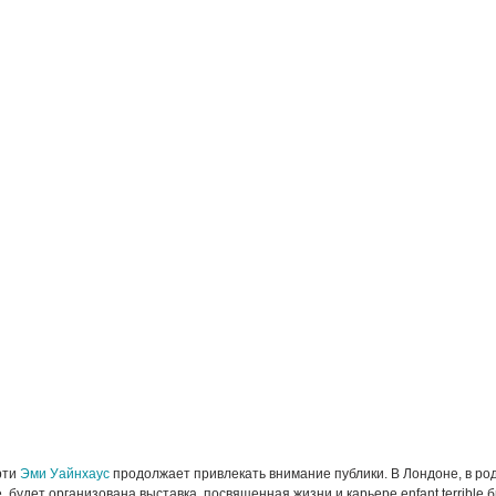
рти
Эми Уайнхаус
продолжает привлекать внимание публики. В Лондоне, в ро
 будет организована выставка, посвященная жизни и карьере enfant terrible 