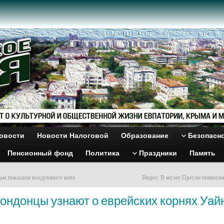
овости
Новости Налоговой
Образование
Безопасн
Пенсионный фонд
Политика
Праздники
Память
ам показали воздушного кита
Видео: В музее Пресли появили
ондонцы узнают о еврейских корнях Уай