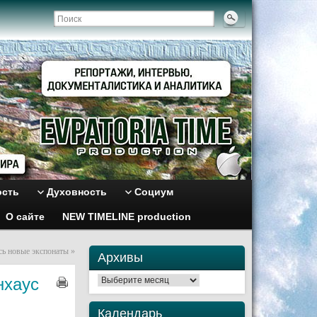
ость
Духовность
Социум
О сайте
NEW TIMELINE production
сь новые экспонаты
»
Архивы
нхаус
Архивы
Календарь