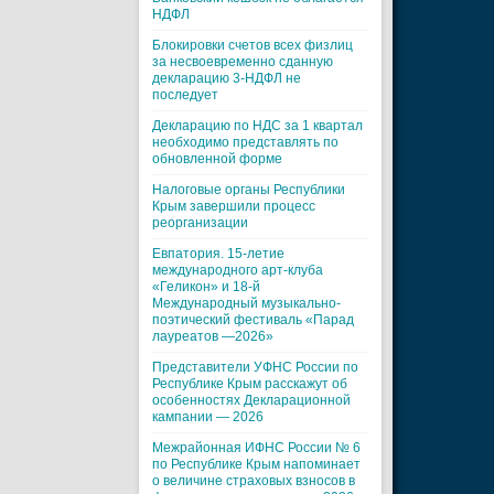
НДФЛ
Блокировки счетов всех физлиц
за несвоевременно сданную
декларацию 3-НДФЛ не
последует
Декларацию по НДС за 1 квартал
необходимо представлять по
обновленной форме
Налоговые органы Республики
Крым завершили процесс
реорганизации
Евпатория. 15-летие
международного арт-клуба
«Геликон» и 18-й
Международный музыкально-
поэтический фестиваль «Парад
лауреатов —2026»
Представители УФНС России по
Республике Крым расскажут об
особенностях Декларационной
кампании — 2026
Межрайонная ИФНС России № 6
по Республике Крым напоминает
о величине страховых взносов в