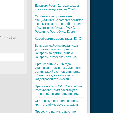
Евпаторийская Детская школа
искусств: выпускной — 2026
Особенности применения
специальных налоговых режимов
в сельскохозяйственной отрасли
обсудят на вебинаре УФНС
России по Республике Крым
"> <cite> 
Как оформить смену главы К(Ф)Х
Во время майских праздников
усиливается мониторинг и
контроль за применением
контрольно-кассовой техники
Организации с 2026 года
уплачивают налог на имущество
организаций в отношении ряда
объектов недвижимости по
кадастровой стоимости
Представители УФНС России по
Республике Крым расскажут о
налоговой декларации по НДС
ФНС России перешло на новые
криптографические стандарты
Проверить наличие льгот по