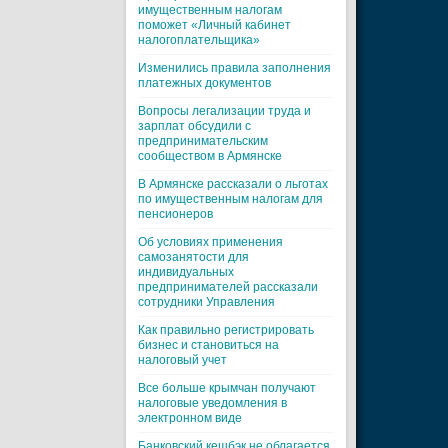
имущественным налогам
поможет «Личный кабинет
налогоплательщика»
Изменились правила заполнения
платежных документов
Вопросы легализации труда и
зарплат обсудили с
предпринимательским
сообществом в Армянске
В Армянске рассказали о льготах
по имущественным налогам для
пенсионеров
Об условиях применения
самозанятости для
индивидуальных
предпринимателей рассказали
сотрудники Управления
Как правильно регистрировать
бизнес и становиться на
налоговый учет
Все больше крымчан получают
налоговые уведомления в
электронном виде
Банковский кешбэк не облагается