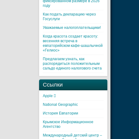
фиксированном размере в 2026
году
Как подать декларацию через
Госуслуги
Уважаемые налогоплательщики!
Когда красота создает красоту:
весенняя встреча в
евпаторийском кафе-шашлычной
«Гелиос»
Предлагаем узнать, как
распорядиться положительным
сальдо единого налогового счета
Ссылки
Apple 
National Geographic
История Евпатории
Крымское Информационное
Агентство
Международный детский центр –