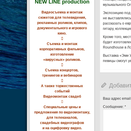
NEW LINE production
музыкального О
Видеосъемка и монтаж
Экспозицию под 
сюжетов для телевидения,
не выставлялись
рекламных роликов, клипов,
рассказать о ев
документального и игрового
гитару, коллекц
кино.
Кроме того, мес

будет изготовле
Съемка и монтаж
Roundhouse в Л
корпоративных фильмов,
изготовление
Выставка «Эми У
«вирусных» роликов.
певицы смогут у

Съемка концертов,
тренингов и вебинаров

Добави
А также торжественных
событий
Видеомонтаж свадеб
Ваш адрес email

Сообщение:
*
Специальные цены и
предложения по видеомонтажу,
для телеканалов,
свадебных видеографов
и на оцифровку видео.