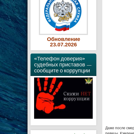
Обновление
23
.07
.2026
«Телефон доверия»
судебных приставов —
сообщите о коррупции
Даже после сме
певицы, Кэмдене,