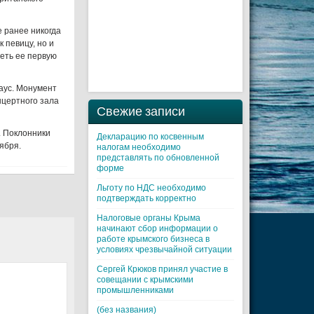
 ранее никогда
к певицу, но и
деть ее первую
аус. Монумент
нцертного зала
Свежие записи
. Поклонники
Декларацию по косвенным
ября.
налогам необходимо
представлять по обновленной
форме
Льготу по НДС необходимо
подтверждать корректно
Налоговые органы Крыма
начинают сбор информации о
работе крымского бизнеса в
условиях чрезвычайной ситуации
Cергей Крюков принял участие в
совещании с крымскими
промышленниками
(без названия)