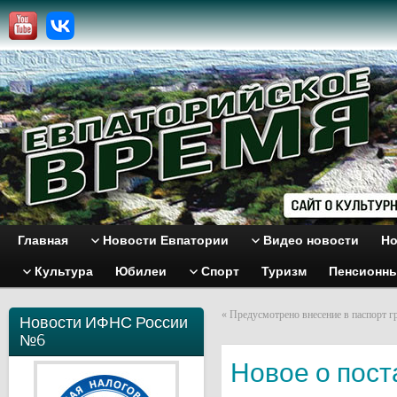
Главная
Новости Евпатории
Видео новости
Но
Культура
Юбилеи
Спорт
Туризм
Пенсионн
«
Предусмотрено внесение в паспорт 
Новости ИФНС России
№6
Новое о пост