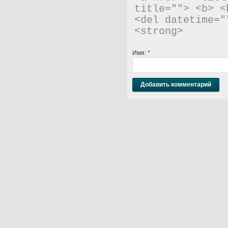
title=""> <b> <
<del datetime="
<strong> 
Имя:
*