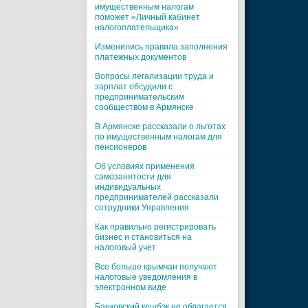
имущественным налогам
поможет «Личный кабинет
налогоплательщика»
Изменились правила заполнения
платежных документов
Вопросы легализации труда и
зарплат обсудили с
предпринимательским
сообществом в Армянске
В Армянске рассказали о льготах
по имущественным налогам для
пенсионеров
Об условиях применения
самозанятости для
индивидуальных
предпринимателей рассказали
сотрудники Управления
Как правильно регистрировать
бизнес и становиться на
налоговый учет
Все больше крымчан получают
налоговые уведомления в
электронном виде
Банковский кешбэк не облагается