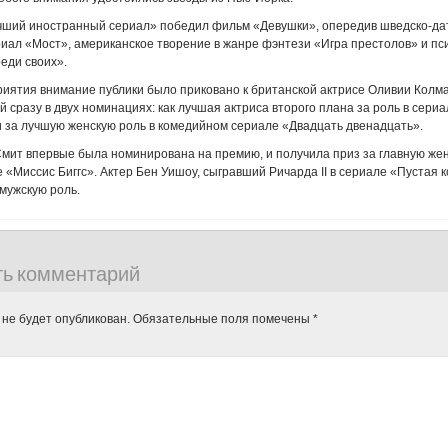
учший иностранный сериал» победил фильм «Девушки», опередив шведско-да
иал «Мост», американское творение в жанре фэнтези «Игра престолов» и пс
еди своих».
иятия внимание публики было приковано к британской актрисе Оливии Колма
 сразу в двух номинациях: как лучшая актриса второго плана за роль в сериа
 за лучшую женскую роль в комедийном сериале «Двадцать двенадцать».
мит впервые была номинирована на премию, и получила приз за главную жен
е «Миссис Биггс». Актер Бен Уишоу, сыгравший Ричарда II в сериале «Пустая 
 мужскую роль.
ть комментарий
 не будет опубликован.
Обязательные поля помечены
*