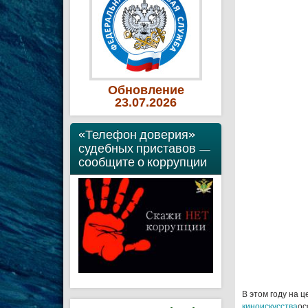
Обновление
23
.07
.2026
«Телефон доверия»
судебных приставов —
сообщите о коррупции
В этом году на 
киноискусства
ос