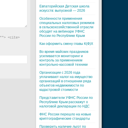
Евпаторийская Детская школа
искусств: выпускной — 2026
Особенности применения
специальных налоговых режимов
в сельскохозяйственной отрасли
обсудят на вебинаре УФНС
России по Республике Крым
"> <cite> 
Как оформить смену главы К(Ф)Х
Во время майских праздников
усиливается мониторинг и
контроль за применением
контрольно-кассовой техники
Организации с 2026 года
уплачивают налог на имущество
организаций в отношении ряда
объектов недвижимости по
кадастровой стоимости
Представители УФНС России по
Республике Крым расскажут о
налоговой декларации по НДС
ФНС России перешло на новые
криптографические стандарты
Проверить наличие льгот по