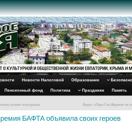
овости
Новости Налоговой
Образование
Безопасн
Пенсионный фонд
Политика
Праздники
Память
етили лучшие телесериалы
Видео: «Пари Сен-Жермен» не о
Премия БАФТА объявила своих героев