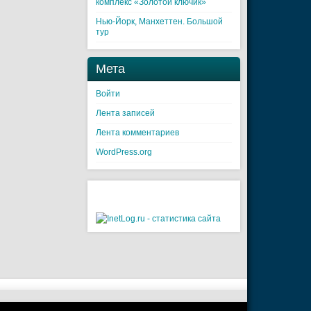
комплекс «Золотой ключик»
Нью-Йорк, Манхеттен. Большой
тур
Мета
Войти
Лента записей
Лента комментариев
WordPress.org