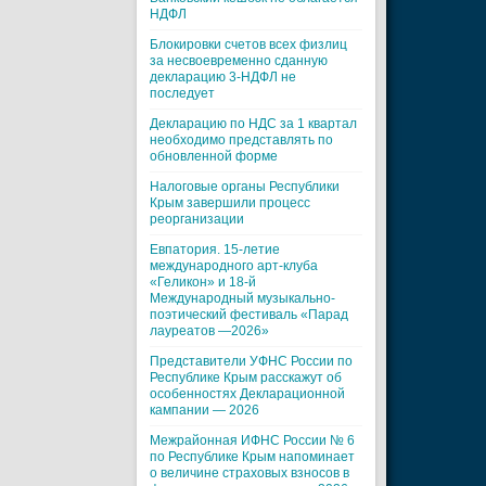
НДФЛ
Блокировки счетов всех физлиц
за несвоевременно сданную
декларацию 3-НДФЛ не
последует
Декларацию по НДС за 1 квартал
необходимо представлять по
обновленной форме
Налоговые органы Республики
Крым завершили процесс
реорганизации
Евпатория. 15-летие
международного арт-клуба
«Геликон» и 18-й
Международный музыкально-
поэтический фестиваль «Парад
лауреатов —2026»
Представители УФНС России по
Республике Крым расскажут об
особенностях Декларационной
кампании — 2026
Межрайонная ИФНС России № 6
по Республике Крым напоминает
о величине страховых взносов в