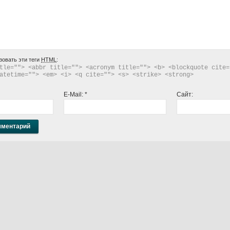
зовать эти теги
HTML
:
tle=""> <abbr title=""> <acronym title=""> <b> <blockquote cite="
atetime=""> <em> <i> <q cite=""> <s> <strike> <strong> 
E-Mail:
*
Сайт: