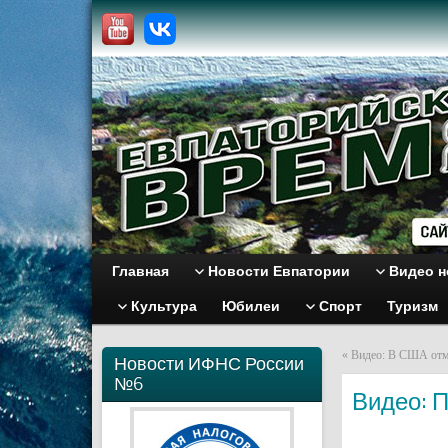
Главная
Новости Евпатории
Видео н
Культура
Юбилеи
Спорт
Туризм
«
Видео: В США отм
Новости ИФНС России
№6
Видео: 