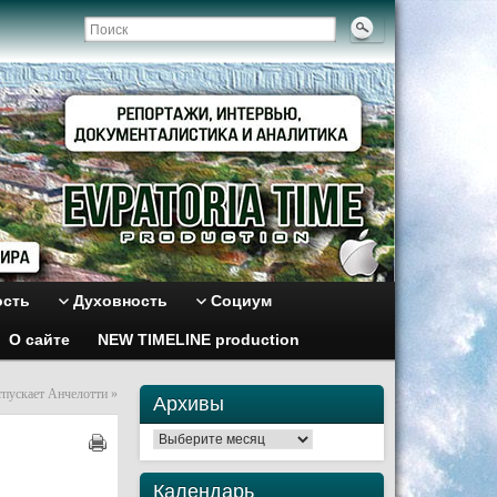
ость
Духовность
Социум
О сайте
NEW TIMELINE production
тпускает Анчелотти
»
Архивы
Архивы
Календарь