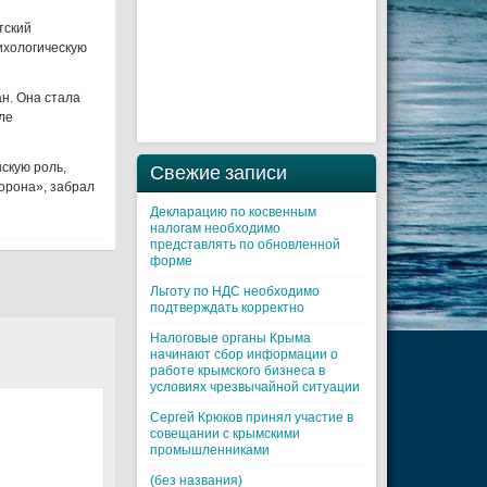
тский
ихологическую
н. Она стала
ле
скую роль,
Свежие записи
корона», забрал
Декларацию по косвенным
налогам необходимо
представлять по обновленной
форме
Льготу по НДС необходимо
подтверждать корректно
Налоговые органы Крыма
начинают сбор информации о
работе крымского бизнеса в
условиях чрезвычайной ситуации
Cергей Крюков принял участие в
совещании с крымскими
промышленниками
(без названия)