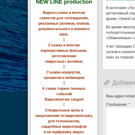
NEW LINE production
В категории «Л
Видеосъемка и монтаж
детективный сер
сюжетов для телевидения,
драму «Чужой ср
рекламных роликов, клипов,
Во время меропр
документального и игрового
победительницей
кино.
«Обвиняемые» и

Съемка и монтаж
А вот Шеридан С
корпоративных фильмов,
сыграв в сериал
изготовление
приз за главную
«вирусных» роликов.

Съемка концертов,
тренингов и вебинаров
Добави

А также торжественных
событий
Ваш адрес email
Видеомонтаж свадеб
Сообщение:
*

Специальные цены и
предложения по видеомонтажу,
для телеканалов,
свадебных видеографов
и на оцифровку видео.