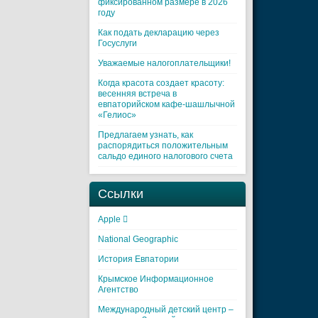
фиксированном размере в 2026
году
Как подать декларацию через
Госуслуги
Уважаемые налогоплательщики!
Когда красота создает красоту:
весенняя встреча в
евпаторийском кафе-шашлычной
«Гелиос»
Предлагаем узнать, как
распорядиться положительным
сальдо единого налогового счета
Ссылки
Apple 
National Geographic
История Евпатории
Крымское Информационное
Агентство
Международный детский центр –