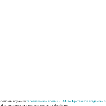
церемонии вручения
телевизионной премии «БАФТА» Британской академией т
обого внимания удостоились звезды из Нью-Йорка.