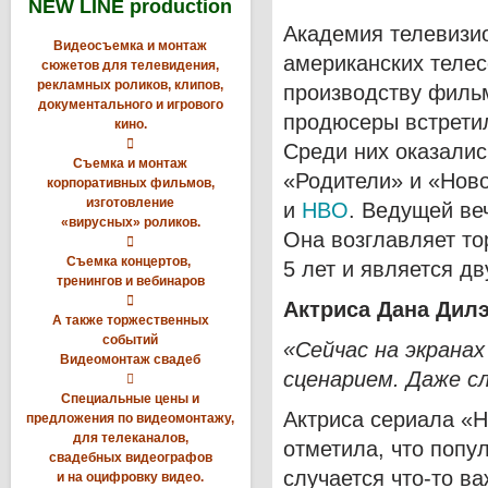
NEW LINE production
Академия телевизио
Видеосъемка и монтаж
американских телес
сюжетов для телевидения,
рекламных роликов, клипов,
производству фильм
документального и игрового
продюсеры встретил
кино.

Среди них оказали
Съемка и монтаж
«Родители» и «Ново
корпоративных фильмов,
изготовление
и
HBO
. Ведущей ве
«вирусных» роликов.
Она возглавляет т

Съемка концертов,
5 лет и является д
тренингов и вебинаров

Актриса Дана Дил
А также торжественных
событий
«Сейчас на экрана
Видеомонтаж свадеб
сценарием. Даже с

Специальные цены и
Актриса сериала «
предложения по видеомонтажу,
для телеканалов,
отметила, что попул
свадебных видеографов
случается что-то ва
и на оцифровку видео.