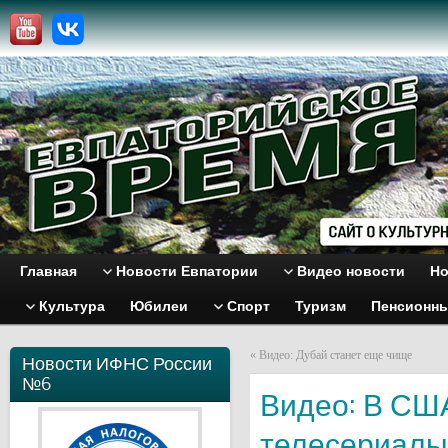
Главная
Новости Евпатории
Видео новости
Но
Культура
Юбилеи
Спорт
Туризм
Пенсионн
«
Видео: Дубай станет еще чище
Новости ИФНС России
№6
Видео: В СШ
телесериалы