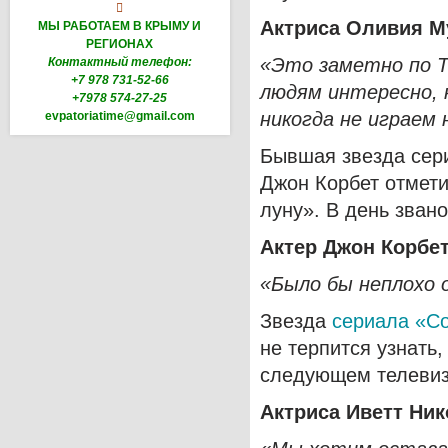

Актриса Оливия М
МЫ РАБОТАЕМ В КРЫМУ И
РЕГИОНАХ
«Это заметно по Tw
Контактный телефон:
+7 978 731-52-66
людям интересно, 
+7978 574-27-25
никогда не играем
evpatoriatime@gmail.com
Бывшая звезда сери
Джон Корбет отмет
луну». В день зван
Актер Джон Корбет
«Было бы неплохо 
Звезда
сериала «С
не терпится узнать
следующем телевиз
Актриса Иветт Ник