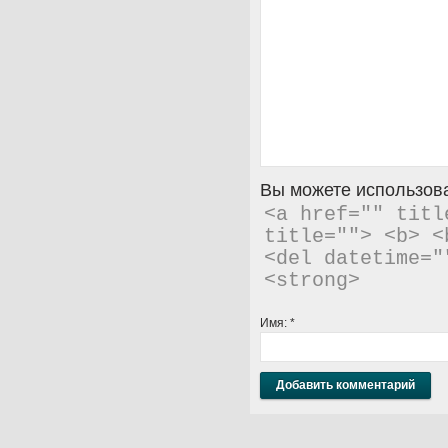
Вы можете использова
<a href="" titl
title=""> <b> <
<del datetime="
<strong> 
Имя:
*