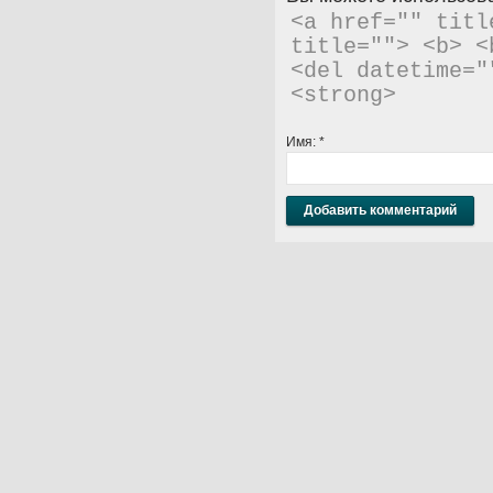
<a href="" titl
title=""> <b> <
<del datetime="
<strong> 
Имя:
*