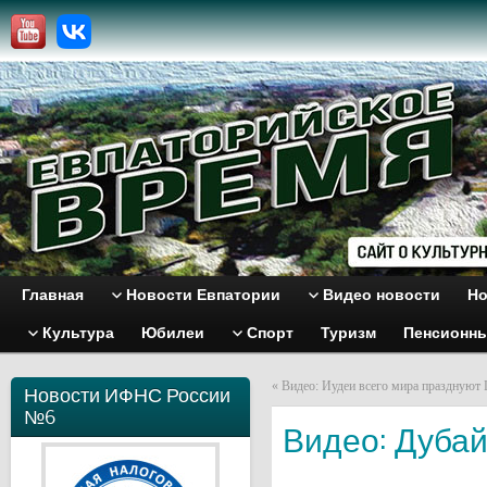
Главная
Новости Евпатории
Видео новости
Но
Культура
Юбилеи
Спорт
Туризм
Пенсионн
«
Видео: Иудеи всего мира празднуют
Новости ИФНС России
№6
Видео: Дубай