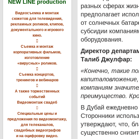
NEW LINE production
разных сферах жизн
Видеосъемка и монтаж
предполагает испол
сюжетов для телевидения,
от солнечных батар
рекламных роликов, клипов,
документального и игрового
субсидии компаниям
кино.
оборудования.

Съемка и монтаж
Директор департа
корпоративных фильмов,
изготовление
Талиб Джулфар:
«вирусных» роликов.

«Конечно, такие п
Съемка концертов,
капиталовложение,
тренингов и вебинаров

компаниям значите
А также торжественных
преимущество. Кро
событий
Видеомонтаж свадеб
В Дубай ежедневно 

Специальные цены и
Сторонники использ
предложения по видеомонтажу,
утверждают, что, б
для телеканалов,
свадебных видеографов
существенно снизи
и на оцифровку видео.