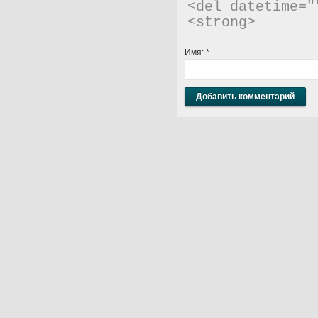
<del datetime="
<strong> 
Имя:
*