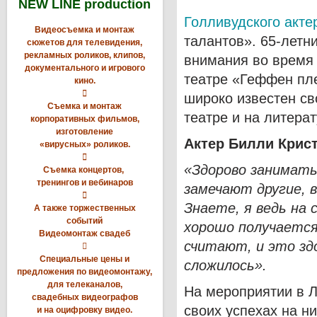
NEW LINE production
Голливудского акте
Видеосъемка и монтаж
талантов». 65-летн
сюжетов для телевидения,
рекламных роликов, клипов,
внимания во время 
документального и игрового
театре «Геффен пл
кино.

широко известен св
Съемка и монтаж
театре и на литера
корпоративных фильмов,
изготовление
Актер
Билли
Крис
«вирусных» роликов.

«Здорово занимать
Съемка концертов,
тренингов и вебинаров
замечают другие, 

Знаете, я ведь на 
А также торжественных
событий
хорошо получается
Видеомонтаж свадеб
считают, и это здо

Специальные цены и
сложилось».
предложения по видеомонтажу,
для телеканалов,
На мероприятии в Л
свадебных видеографов
своих успехах на н
и на оцифровку видео.