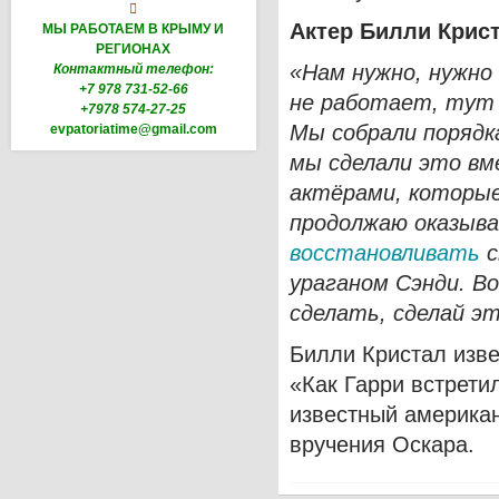

Актер Билли Крист
МЫ РАБОТАЕМ В КРЫМУ И
РЕГИОНАХ
«Нам нужно
, нужно
Контактный телефон:
+7 978 731-52-66
не работает, тут 
+7978 574-27-25
Мы собрали порядк
evpatoriatime@gmail.com
мы сделали это вм
актёрами, которые
продолжаю оказыва
восстановливать
с
ураганом Сэнди. В
сделать, сделай э
Билли Кристал изв
«Как Гарри встрети
известный американ
вручения Оскара.