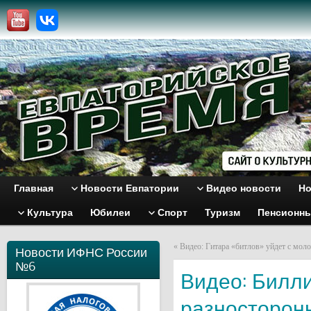
Главная
Новости Евпатории
Видео новости
Но
Культура
Юбилеи
Спорт
Туризм
Пенсионн
«
Видео: Гитара «битлов» уйдет с моло
Новости ИФНС России
№6
Видео: Билли
разносторон