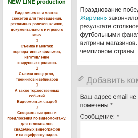
NEW LINE production
Празднование поб
Видеосъемка и монтаж
Жермен»
закончило
сюжетов для телевидения,
рекламных роликов, клипов,
результате столкно
документального и игрового
футбольными фанат
кино.

витрины магазинов.
Съемка и монтаж
чемпионом страны.
корпоративных фильмов,
изготовление
«вирусных» роликов.

Съемка концертов,
Добавить к
тренингов и вебинаров

А также торжественных
Ваш адрес email не
событий
Видеомонтаж свадеб
помечены
*

Специальные цены и
Сообщение:
*
предложения по видеомонтажу,
для телеканалов,
свадебных видеографов
и на оцифровку видео.