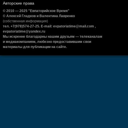
Авторские права
© 2010 — 2025 "Евпаторийское Время"
© Алексей Гладков и Валентина Лавренко
(собственная информация)
тел. +7(978)574-27-25. E-mail: evpatoriatime@mail.com ,
evpatoriatime@yandex.ru
Мы искренне благодарны нашим друзьям — телеканалам
и медиакомпаниям, любезно предоставившим свои
материалы для публикации на сайте.