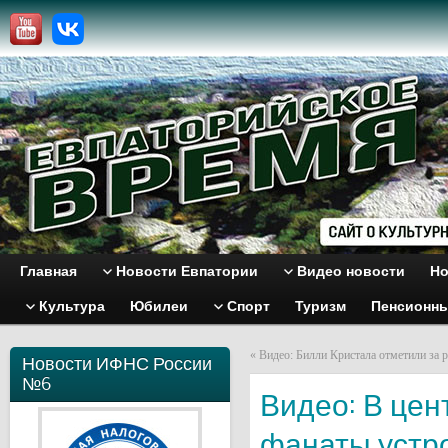
Главная
Новости Евпатории
Видео новости
Но
Культура
Юбилеи
Спорт
Туризм
Пенсионн
«
Видео: Билли Кристала отметили за 
Новости ИФНС России
№6
Видео: В це
фанаты устр