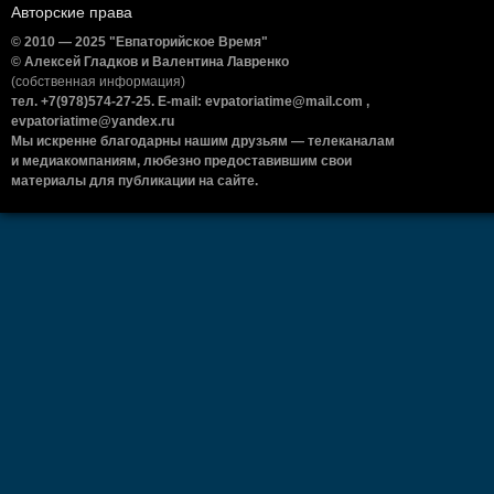
Авторские права
© 2010 — 2025 "Евпаторийское Время"
© Алексей Гладков и Валентина Лавренко
(собственная информация)
тел. +7(978)574-27-25. E-mail: evpatoriatime@mail.com ,
evpatoriatime@yandex.ru
Мы искренне благодарны нашим друзьям — телеканалам
и медиакомпаниям, любезно предоставившим свои
материалы для публикации на сайте.