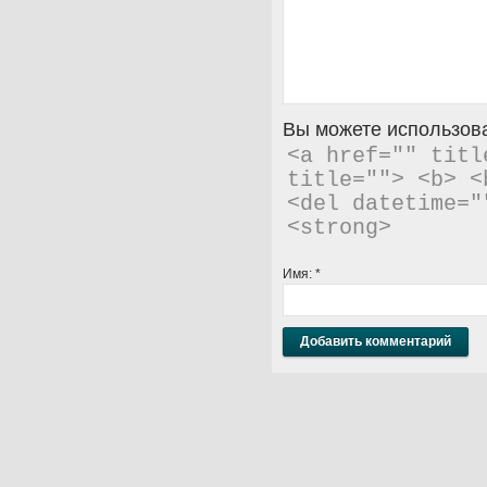
Вы можете использова
<a href="" titl
title=""> <b> <
<del datetime="
<strong> 
Имя:
*