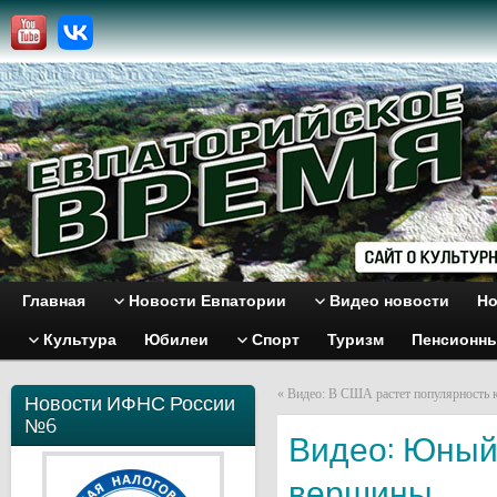
Главная
Новости Евпатории
Видео новости
Но
Культура
Юбилеи
Спорт
Туризм
Пенсионн
«
Видео: В США растет популярность 
Новости ИФНС России
№6
Видео: Юный
вершины