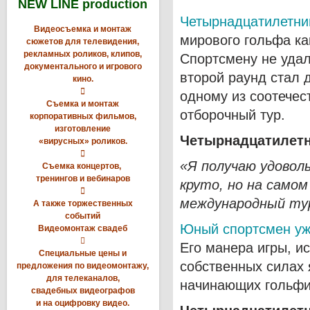
NEW LINE production
Четырнадцатилетний
Видеосъемка и монтаж
мирового гольфа ка
сюжетов для телевидения,
рекламных роликов, клипов,
Спортсмену не удал
документального и игрового
второй раунд стал 
кино.

одному из соотечес
Съемка и монтаж
отборочный тур.
корпоративных фильмов,
изготовление
Четырнадцатилетн
«вирусных» роликов.

«Я получаю удовол
Съемка концертов,
тренингов и вебинаров
круто, но на самом

международный тур
А также торжественных
событий
Юный спортсмен уж
Видеомонтаж свадеб

Его манера игры, и
Специальные цены и
собственных силах
предложения по видеомонтажу,
для телеканалов,
начинающих гольфи
свадебных видеографов
и на оцифровку видео.