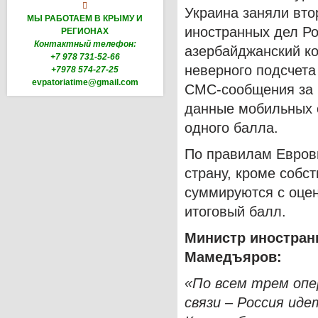

Украина заняли вто
МЫ РАБОТАЕМ В КРЫМУ И
иностранных дел Ро
РЕГИОНАХ
Контактный телефон:
азербайджанский ко
+7 978 731-52-66
неверного подсчета
+7978 574-27-25
evpatoriatime@gmail.com
СМС-сообщения за 
данные мобильных о
одного балла.
По правилам Евров
страну, кроме собс
суммируются с оце
итоговый балл.
Министр иностран
Мамедъяров:
«По всем трем опе
связи – Россия иде