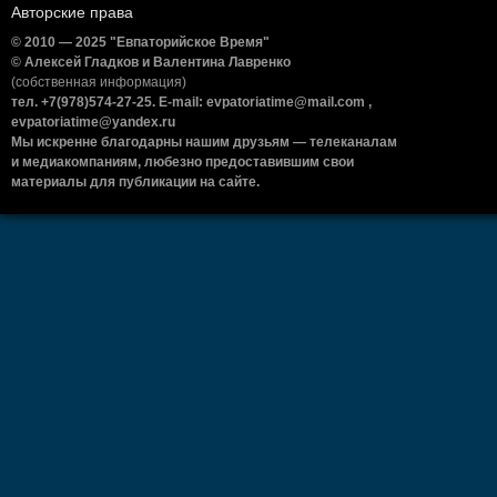
Авторские права
© 2010 — 2025 "Евпаторийское Время"
© Алексей Гладков и Валентина Лавренко
(собственная информация)
тел. +7(978)574-27-25. E-mail: evpatoriatime@mail.com ,
evpatoriatime@yandex.ru
Мы искренне благодарны нашим друзьям — телеканалам
и медиакомпаниям, любезно предоставившим свои
материалы для публикации на сайте.