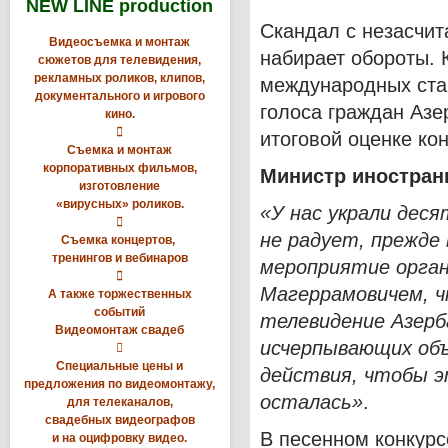
NEW LINE production
Скандал с незасчит
Видеосъемка и монтаж
набирает обороты.
сюжетов для телевидения,
рекламных роликов, клипов,
международных стан
документального и игрового
голоса граждан Азе
кино.

итоговой оценке кон
Съемка и монтаж
корпоративных фильмов,
Министр иностран
изготовление
«вирусных» роликов.
«У нас украли деся

не радует, прежде 
Съемка концертов,
тренингов и вебинаров
мероприятие орган

Магеррамовичем, ч
А также торжественных
событий
телевидение Азерб
Видеомонтаж свадеб
исчерпывающих объ

Специальные цены и
действия, чтобы э
предложения по видеомонтажу,
осталась»
.
для телеканалов,
свадебных видеографов
В песенном конкурс
и на оцифровку видео.