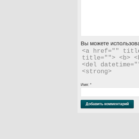
Вы можете использова
<a href="" titl
title=""> <b> <
<del datetime="
<strong> 
Имя:
*