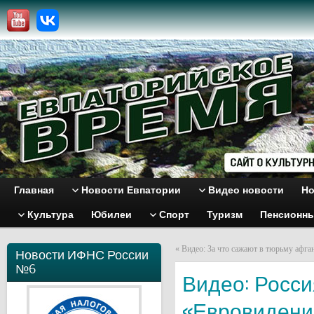
Главная
Новости Евпатории
Видео новости
Но
Культура
Юбилеи
Спорт
Туризм
Пенсионн
«
Видео: За что сажают в тюрьму афг
Новости ИФНС России
№6
Видео: Росси
«Евровидени