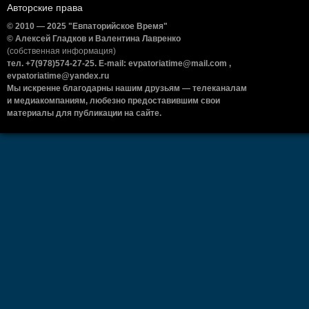
Авторские права
© 2010 — 2025 "Евпаторийское Время"
© Алексей Гладков и Валентина Лавренко
(собственная информация)
тел. +7(978)574-27-25. E-mail: evpatoriatime@mail.com ,
evpatoriatime@yandex.ru
Мы искренне благодарны нашим друзьям — телеканалам
и медиакомпаниям, любезно предоставившим свои
материалы для публикации на сайте.