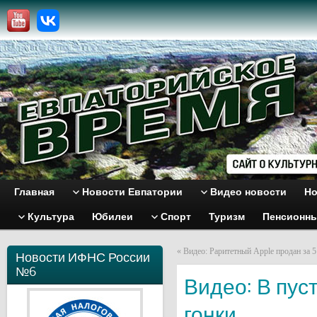
Главная
Новости Евпатории
Видео новости
Но
Культура
Юбилеи
Спорт
Туризм
Пенсионн
«
Видео: Раритетный Apple продан за 5
Новости ИФНС России
№6
Видео: В пу
гонки