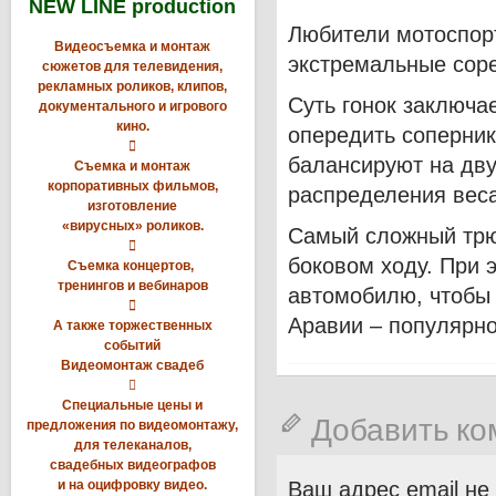
NEW LINE production
Любители мотоспорт
Видеосъемка и монтаж
экстремальные соре
сюжетов для телевидения,
рекламных роликов, клипов,
Суть гонок заключа
документального и игрового
кино.
опередить соперник

балансируют на дву
Съемка и монтаж
корпоративных фильмов,
распределения веса
изготовление
«вирусных» роликов.
Самый сложный трю

боковом ходу. При 
Съемка концертов,
тренингов и вебинаров
автомобилю, чтобы 

Аравии – популярно
А также торжественных
событий
Видеомонтаж свадеб

Специальные цены и
Добавить к
предложения по видеомонтажу,
для телеканалов,
свадебных видеографов
и на оцифровку видео.
Ваш адрес email не