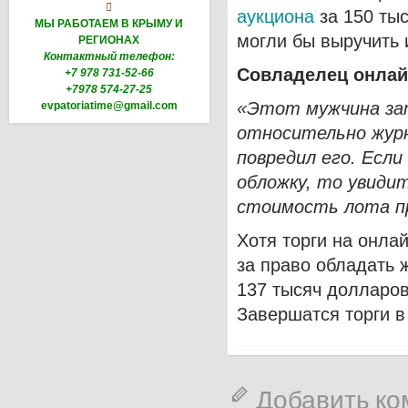

аукциона
за 150 тыс
МЫ РАБОТАЕМ В КРЫМУ И
могли бы выручить 
РЕГИОНАХ
Контактный телефон:
Совладелец онлай
+7 978 731-52-66
+7978 574-27-25
«Этот мужчина зат
evpatoriatime@gmail.com
относительно журна
повредил его. Есл
обложку, то увиди
стоимость лота пр
Хотя торги на онла
за право обладать 
137 тысяч долларов
Завершатся торги в
Добавить к