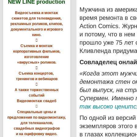
NEW LINE production
Мужчина из америк
Видеосъемка и монтаж
время ремонта в с
сюжетов для телевидения,
рекламных роликов, клипов,
Action Comics. Жур
документального и игрового
и потому, что в не
кино.

прошло уже 75 лет с
Съемка и монтаж
Кливленда придума
корпоративных фильмов,
изготовление
Совладелец онлай
«вирусных» роликов.

«Когда этот мужчи
Съемка концертов,
тренингов и вебинаров
демонтажа стен он

был выпуск, на ст
А также торжественных
событий
Супермен. Именно 
Видеомонтаж свадеб
так высоко ценитс

Специальные цены и
По одной из версий
предложения по видеомонтажу,
для телеканалов,
экземпляров этого 
свадебных видеографов
в глазах коллекцио
и на оцифровку видео.