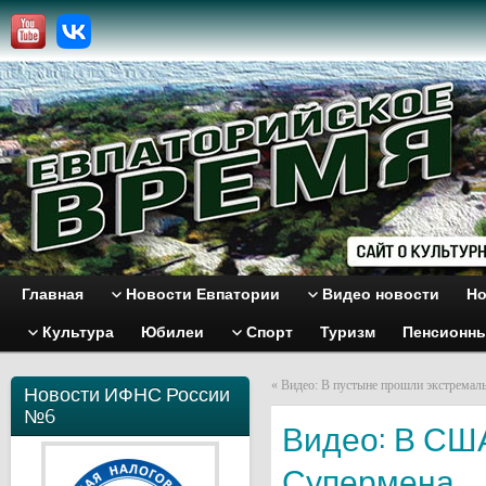
Главная
Новости Евпатории
Видео новости
Но
Культура
Юбилеи
Спорт
Туризм
Пенсионн
«
Видео: В пустыне прошли экстремал
Новости ИФНС России
№6
Видео: В СШ
Супермена