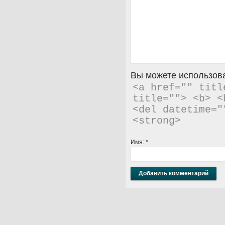
Вы можете использова
<a href="" titl
title=""> <b> <
<del datetime="
<strong> 
Имя:
*