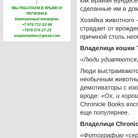
как Брайан Бундесе

сделанные им в дом
МЫ РАБОТАЕМ В КРЫМУ И
РЕГИОНАХ
Хозяйка животного 
Контактный телефон:
+7 978 731-52-66
страдает от врожде
+7978 574-27-25
причиной столь не
evpatoriatime@gmail.com
Владелица кошки 
«Люди удивляются, 
Люди выстраиваются
необычным животны
демотиваторы с из
вроде:
«Ох, и хоро
Chronicle Books во
еще популярнее.
Владелица
Chronic
«Фотографию «серд