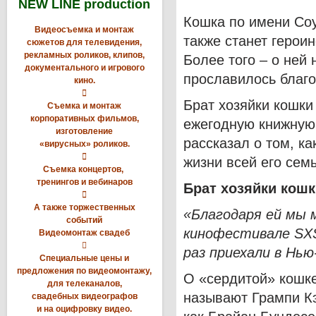
NEW LINE production
Кошка по имени Соу
Видеосъемка и монтаж
также станет герои
сюжетов для телевидения,
рекламных роликов, клипов,
Более того – о ней 
документального и игрового
прославилось благо
кино.

Брат хозяйки кошки
Съемка и монтаж
корпоративных фильмов,
ежегодную книжную
изготовление
рассказал о том, к
«вирусных» роликов.

жизни всей его семь
Съемка концертов,
тренингов и вебинаров
Брат хозяйки кошк

А также торжественных
«Благодаря ей мы 
событий
кинофестивале
SX
Видеомонтаж свадеб

раз приехали в Нью
Специальные цены и
предложения по видеомонтажу,
О «сердитой» кошке
для телеканалов,
называют Грампи Кэ
свадебных видеографов
и на оцифровку видео.