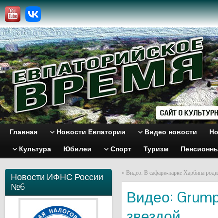
Главная
Новости Евпатории
Видео новости
Но
Культура
Юбилеи
Спорт
Туризм
Пенсионн
«
Видео: В сафари-парке Харбина роди
Новости ИФНС России
№6
Видео: Grump
звездой