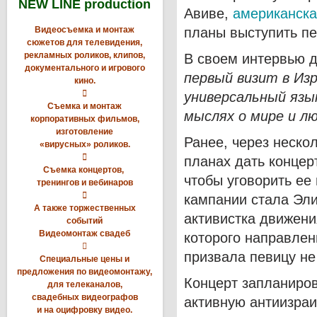
NEW LINE production
Авиве,
американска
Видеосъемка и монтаж
планы выступить пе
сюжетов для телевидения,
рекламных роликов, клипов,
В своем интервью д
документального и игрового
первый визит в Изр
кино.

универсальный язы
Съемка и монтаж
мыслях о мире и л
корпоративных фильмов,
изготовление
Ранее, через нескол
«вирусных» роликов.

планах дать концер
Съемка концертов,
чтобы уговорить ее
тренингов и вебинаров

кампании стала Эли
А также торжественных
активистка движени
событий
Видеомонтаж свадеб
которого направлен

призвала певицу не
Специальные цены и
предложения по видеомонтажу,
Концерт запланиров
для телеканалов,
свадебных видеографов
активную антиизраи
и на оцифровку видео.