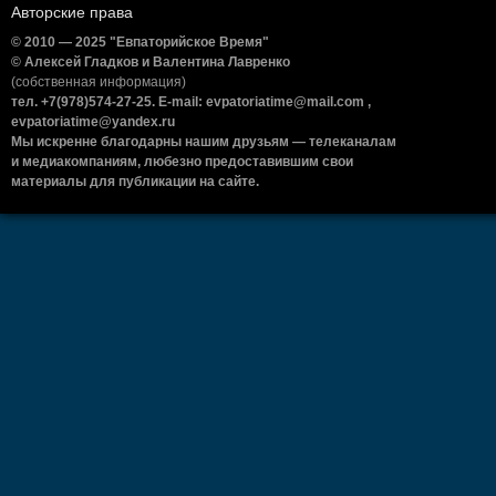
Авторские права
© 2010 — 2025 "Евпаторийское Время"
© Алексей Гладков и Валентина Лавренко
(собственная информация)
тел. +7(978)574-27-25. E-mail: evpatoriatime@mail.com ,
evpatoriatime@yandex.ru
Мы искренне благодарны нашим друзьям — телеканалам
и медиакомпаниям, любезно предоставившим свои
материалы для публикации на сайте.