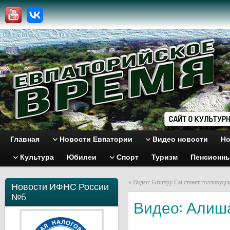
Главная
Новости Евпатории
Видео новости
Но
Культура
Юбилеи
Спорт
Туризм
Пенсионн
«
Видео: Grumpy Cat станет голливудск
Новости ИФНС России
№6
Видео: Алиша