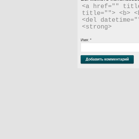
<a href="" titl
title=""> <b> <
<del datetime="
<strong> 
Имя:
*